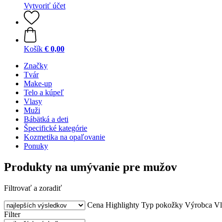
Vytvoriť účet
Košík
€ 0,00
Značky
Tvár
Make-up
Telo a kúpeľ
Vlasy
Muži
Bábätká a deti
Špecifické kategórie
Kozmetika na opaľovanie
Ponuky
Produkty na umývanie pre mužov
Filtrovať a zoradiť
Cena
Highlighty
Typ pokožky
Výrobca
Vl
Filter