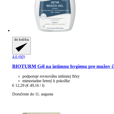
do košíka
4.6 (60)
BIOTURM
Gél na intímnu hygienu pre mužov č.
podporuje rovnováhu intímnej flóry
mimoriadne šetrný k pokožke
€ 12,29
(€ 49,16 / l)
Doručenie do 11. augusta