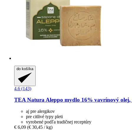
do košíka
4.6 (143)
TEA Natura
Aleppo mydlo 16% vavrínový olej, 
aj pre alergikov
pre citlivé typy pleti
vyrobené podľa tradičnej receptúry
€ 6,09
(€ 30,45 / kg)