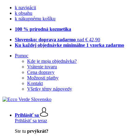
k navigácii
k obsahu
k nákupnému košíku
100 % prírodná kozmetika
Slovensko: doprava zadarmo
nad € 42,90
Ku každej objednávke minimálne 1 vzorka zadarmo
Pomoc
Kde je moja objednávka?
Vrátenie tovaru
Cena dopravy
Možnosti platby
Kontakt
Všetky témy nápovedy
Prihlásiť sa
Prihlásiť sa teraz
Ste tu
prvýkrát?