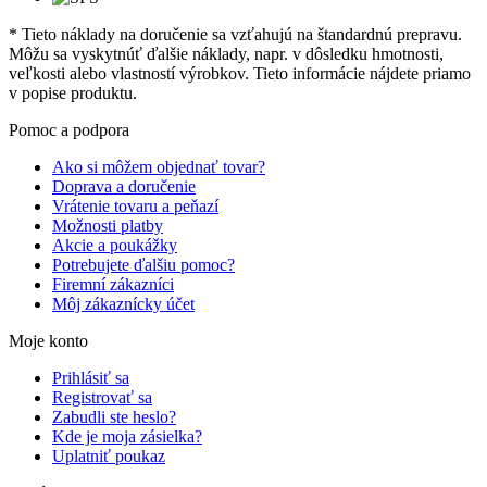
* Tieto náklady na doručenie sa vzťahujú na štandardnú prepravu.
Môžu sa vyskytnúť ďalšie náklady, napr. v dôsledku hmotnosti,
veľkosti alebo vlastností výrobkov. Tieto informácie nájdete priamo
v popise produktu.
Pomoc a podpora
Ako si môžem objednať tovar?
Doprava a doručenie
Vrátenie tovaru a peňazí
Možnosti platby
Akcie a poukážky
Potrebujete ďalšiu pomoc?
Firemní zákazníci
Môj zákaznícky účet
Moje konto
Prihlásiť sa
Registrovať sa
Zabudli ste heslo?
Kde je moja zásielka?
Uplatniť poukaz