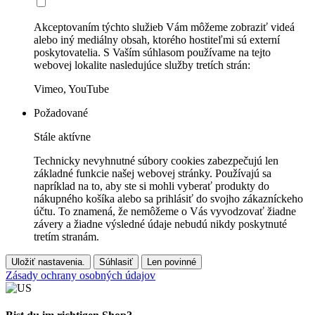
Akceptovaním týchto služieb Vám môžeme zobraziť videá
alebo iný mediálny obsah, ktorého hostiteľmi sú externí
poskytovatelia. S Vaším súhlasom používame na tejto
webovej lokalite nasledujúce služby tretích strán:
Vimeo, YouTube
Požadované
Stále aktívne
Technicky nevyhnutné súbory cookies zabezpečujú len
základné funkcie našej webovej stránky. Používajú sa
napríklad na to, aby ste si mohli vyberať produkty do
nákupného košíka alebo sa prihlásiť do svojho zákazníckeho
účtu. To znamená, že nemôžeme o Vás vyvodzovať žiadne
závery a žiadne výsledné údaje nebudú nikdy poskytnuté
tretím stranám.
Uložiť nastavenia.
Súhlasiť
Len povinné
Zásady ochrany osobných údajov