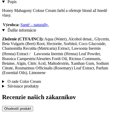
Popis
Honey Mahagony Colour Cream farbí a ošetruje blond až hnedé
vlasy.
Výrobca:
Santé – naturally.
Ďalšie informácie
Zloženie (CTFA/INCI):
Aqua (Water), Alcohol denat., Glycerin,
Beta Vulgaris (Beet) Root, Hectorite, Sorbitol, Coco Glucoside,
Chamomilla Recutita (Matricaria) Extract, Lawsonia Inermis
(Henna) Extract / Lawsonia Inermis (Henna) Leaf Powder,
Brassica Campestris/Aleurites Fordi Oil, Ricinus Communis,
Betaine, Algin, Citric Acid, Maltodextrin, Xanthan Gum, Sodium
Citrate, Rosmarinus Officinalis (Rosemary) Leaf Extract, Parfum
(Essential Oils), Limonene
O rade Color Cream
Súvisiace produkty
Recenzie našich zákazníkov
Ohodnotiť produkt