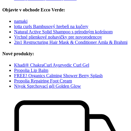
Objavte v obchode Ecco Verde:
namaki
lotta curls Bambusový hrebeň na kučery
Natural Active Solid Shampoo s prírodným kofeínom
Vrchné plienkové nohavičky pre novorodencov
2in1 Restructuring Hair Mask & Conditioner Amla & Brahmi
Nové produkty:
Khadi® ChakraCurl Ayurvedic Curl Gel
Propolia Lip Balm
FREE! Organics Calming Shower Berry Splash
Propolia Repairing Foot Cream
Niyok Sprchovací gél Golden Glow