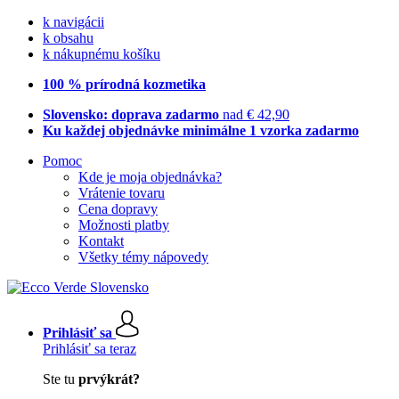
k navigácii
k obsahu
k nákupnému košíku
100 % prírodná kozmetika
Slovensko: doprava zadarmo
nad € 42,90
Ku každej objednávke minimálne 1 vzorka zadarmo
Pomoc
Kde je moja objednávka?
Vrátenie tovaru
Cena dopravy
Možnosti platby
Kontakt
Všetky témy nápovedy
Prihlásiť sa
Prihlásiť sa teraz
Ste tu
prvýkrát?