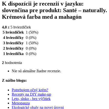
K dispozícii je recenzií v jazyku:
slovenčina pre produkt: Santé – naturally.
Krémová farba med a mahagón
4,0
z 5 hviezdičiek
5 hviezdičiek
1
(50%)
4 hviezdičky
0
(0%)
3 hviezdičky
1
(50%)
2 hviezdičky
0
(0%)
1 hviezdička
0
(0%)
2
hodnotenia
Nie sú aktuálne žiadne recenzie.
Z nášho blogu:
Potrebujem očný krém?
Recepty na DIY make-up
Leto, slnko - bez výčitiek
Menopauza
Ekologické obaly na novej úrovni