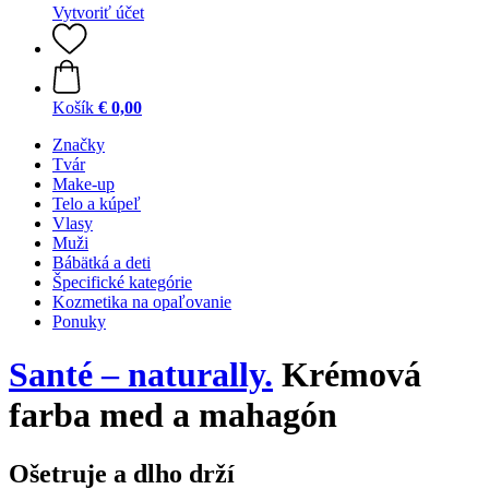
Vytvoriť účet
Košík
€ 0,00
Značky
Tvár
Make-up
Telo a kúpeľ
Vlasy
Muži
Bábätká a deti
Špecifické kategórie
Kozmetika na opaľovanie
Ponuky
Santé – naturally.
Krémová
farba med a mahagón
Ošetruje a dlho drží