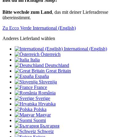
Bist du im richtigen Shop?
Bitte wechsle zum Land
, das mit deiner Lieferadresse
übereinstimmt.
Zu Ecco Verde International (English)
Anderes Lieferland wählen
International (English)
Österreich
Italia
Deutschland
Great Britain
España
Slovenija
France
România
Sverige
Hrvatska
Polska
Magyar
Suomi
България
Schweiz
Suisse