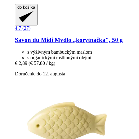
do košíka
4.7 (27)
Savon du Midi
Mydlo „korytnačka", 50 g
s výživným bambuckým maslom
s organickými rastlinnými olejmi
€ 2,89
(€ 57,80 / kg)
Doručenie do 12. augusta