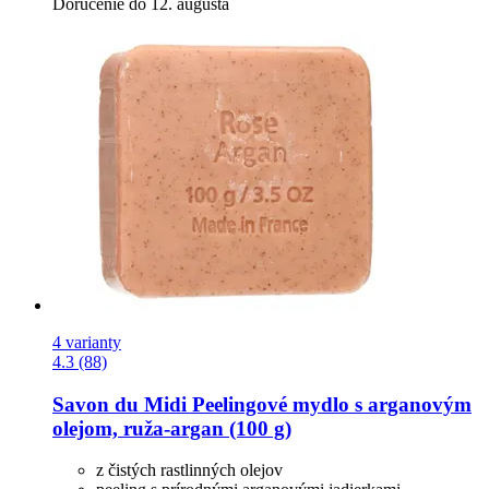
Doručenie do 12. augusta
4 varianty
4.3 (88)
Savon du Midi
Peelingové mydlo s arganovým
olejom, ruža-​argan (100 g)
z čistých rastlinných olejov