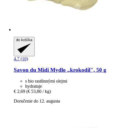
do košíka
4.7 (10)
Savon du Midi
Mydlo „krokodíl", 50 g
s bio rastlinnými olejmi
hydratuje
€ 2,69
(€ 53,80 / kg)
Doručenie do 12. augusta