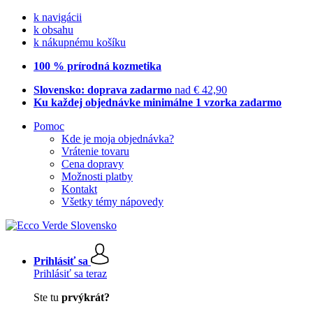
k navigácii
k obsahu
k nákupnému košíku
100 % prírodná kozmetika
Slovensko: doprava zadarmo
nad € 42,90
Ku každej objednávke minimálne 1 vzorka zadarmo
Pomoc
Kde je moja objednávka?
Vrátenie tovaru
Cena dopravy
Možnosti platby
Kontakt
Všetky témy nápovedy
Prihlásiť sa
Prihlásiť sa teraz
Ste tu
prvýkrát?