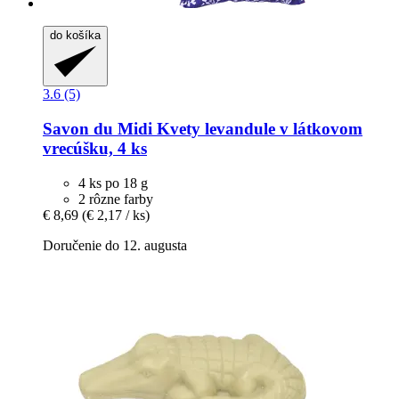
do košíka
3.6 (5)
Savon du Midi
Kvety levandule v látkovom
vrecúšku, 4 ks
4 ks po 18 g
2 rôzne farby
€ 8,69
(€ 2,17 / ks)
Doručenie do 12. augusta