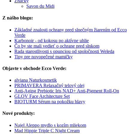
Značky
Savon du Midi
Z nášho blogu:
Základné znalosti ochrany pred slnečným žiarením od Ecco
Verde
Karbonoir - od kokosu po aktívne uhlie
Čo by ste mali vedieť o ochrane pred slnkom
Rada starostlivosti s opunciou od spoločnosti Weleda
Tipy pre novopečené mamičky
Objavte v obchode Ecco Verde:
alviana Naturkosmetik
PRIMAVERA Relaxačný telový olej
Anti-Aging Prebiotic Iris NAD+ Anti-Pigment Roll-On
GLOV Face Architecture Set
BIOTURM Sérum na pokožku hlavy
Nové produkty:
Najel Aleppo mydlo s kozím mliekom
Mad Hippie Triple C Night Cream