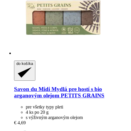
do košíka
Savon du Midi
Mydlá pre hostí s bio
arganovým olejom PETITS GRAINS
pre všetky typy pleti
4 ks po 20 g
s výživným arganovým olejom
€ 4,69