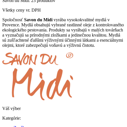
Savon du Midi: 23 produktov
Všetky ceny vr. DPH
Spoločnosť
Savon du Midi
vyrába vysokokvalitné mydlá v
Provence. Mydlá obsahujú vybrané rastlinné oleje z kontrolovaného
ekologického pestovania. Produkty sa vyrábajú v malých továrňach
a vyznačujú sa prírodnými zložkami a jedinečnou kvalitou. Mydlá
sú zušľachtené ďalšími výživnými účinnými látkami a esenciálnymi
olejmi, ktoré zabezpečujú voňavú a výživnú čistotu.
Váš výber
Kategórie: