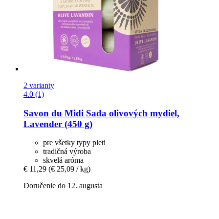
2 varianty
4.0 (1)
Savon du Midi
Sada olivových mydiel,
Lavender (450 g)
pre všetky typy pleti
tradičná výroba
skvelá aróma
€ 11,29
(€ 25,09 / kg)
Doručenie do 12. augusta