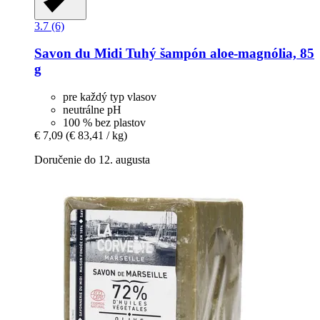
3.7 (6)
Savon du Midi
Tuhý šampón aloe-​magnólia, 85
g
pre každý typ vlasov
neutrálne pH
100 % bez plastov
€ 7,09
(€ 83,41 / kg)
Doručenie do 12. augusta