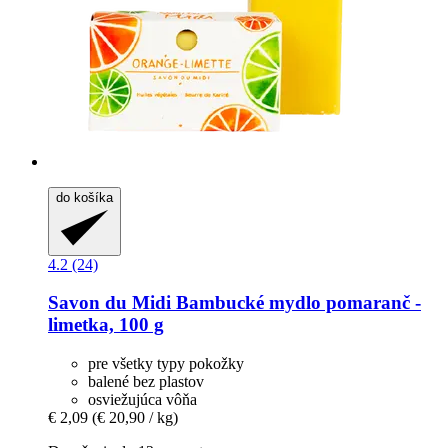
do košíka
4.2 (24)
Savon du Midi
Bambucké mydlo pomaranč -​
limetka, 100 g
pre všetky typy pokožky
balené bez plastov
osviežujúca vôňa
€ 2,09
(€ 20,90 / kg)