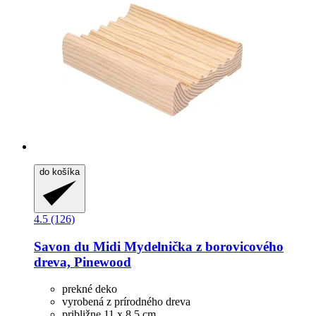
do košíka
4.5 (126)
Savon du Midi
Mydelnička z borovicového
dreva, Pinewood
prekné deko
vyrobená z prírodného dreva
približne 11 x 8,5 cm