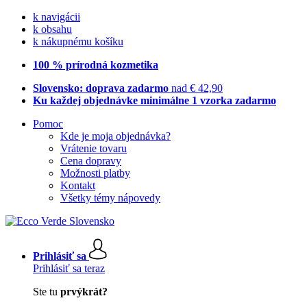
k navigácii
k obsahu
k nákupnému košíku
100 % prírodná kozmetika
Slovensko: doprava zadarmo
nad € 42,90
Ku každej objednávke minimálne 1 vzorka zadarmo
Pomoc
Kde je moja objednávka?
Vrátenie tovaru
Cena dopravy
Možnosti platby
Kontakt
Všetky témy nápovedy
Prihlásiť sa
Prihlásiť sa teraz
Ste tu
prvýkrát?