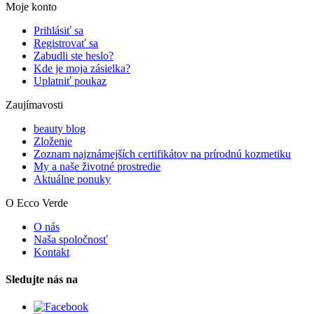
Moje konto
Prihlásiť sa
Registrovať sa
Zabudli ste heslo?
Kde je moja zásielka?
Uplatniť poukaz
Zaujímavosti
beauty blog
Zloženie
Zoznam najznámejších certifikátov na prírodnú kozmetiku
My a naše životné prostredie
Aktuálne ponuky
O Ecco Verde
O nás
Naša spoločnosť
Kontakt
Sledujte nás na