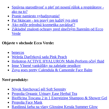
Správna starostlivosť o pleť pri nosení rúšok a respirátorov -
ako na to?
Pranie namiesto vyhadzovania!
Pai Skincare - ten pravý pre každý typ pleti
Ako môže prírodná kozmetika zavádzať?
Základné znalosti ochrany pred slnečným žiarením od Ecco
Verde
Objavte v obchode Ecco Verde:
benecos
Weleda Darčeková sada Pink Peach
Heliotrop ACTIVE HYALURON Multi-Perform očný fluid
Imse Vlnené vankúšiky na zahriatie prsníkov
Zoya goes pretty Calendula & Camomile Face Balm
Nové produkty:
Niyok Sprchovací gél Soft Serenity
Propolia Organic Urinary Ease Herbal Tea
Biofficina Toscana 2 in 1 Energizing Shampoo & Shower Gel
Propolia Face Mask
Rastlinná farba na vlasy Glossing Kerala Summer Glow