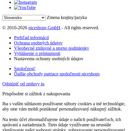
Zmena krajiny/jazyka
© 2010-2026
niceshops GmbH
- All rights reserved.
Prehľad informácií
Ochrana osobných údajov
Všeobecné zmluvné a storno podmienky
Vyhlásenie o prístupnosti
Nastavenia ochrany osobných údajov
Spoločnosť
Ďalšie obchody patriace spoločnosti niceshops
Odstúpiť od zmluvy tu
Prispôsobte si zážitok z nakupovania
Iba s vaším súhlasom používame súbory cookies a iné technológie,
aby sme vám mohli ponúknuť personalizovaný nákupný zážitok.
Na tento účel zhromažďujeme údaje o našich používateľoch, ich
správaní a zariadeniach. Tieto údaje využívame na neustále
zlepšovanie našej webovej stránky, zobrazovanie personalizovanej