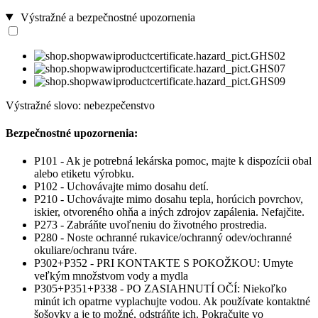
Výstražné a bezpečnostné upozornenia
Výstražné slovo: nebezpečenstvo
Bezpečnostné upozornenia:
P101 - Ak je potrebná lekárska pomoc, majte k dispozícii obal
alebo etiketu výrobku.
P102 - Uchovávajte mimo dosahu detí.
P210 - Uchovávajte mimo dosahu tepla, horúcich povrchov,
iskier, otvoreného ohňa a iných zdrojov zapálenia. Nefajčite.
P273 - Zabráňte uvoľneniu do životného prostredia.
P280 - Noste ochranné rukavice/ochranný odev/ochranné
okuliare/ochranu tváre.
P302+P352 - PRI KONTAKTE S POKOŽKOU: Umyte
veľkým množstvom vody a mydla
P305+P351+P338 - PO ZASIAHNUTÍ OČÍ: Niekoľko
minút ich opatrne vyplachujte vodou. Ak používate kontaktné
šošovky a je to možné, odstráňte ich. Pokračujte vo