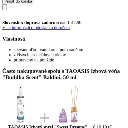
Pridať do košíka
Slovensko: doprava zadarmo
nad € 42,90
Viac informácií o odoslaní a doručení
Vlastnosti
s levanduľou, vanilkou a pomarančom
z čistých esenciálnych olejov
pripravený na použitie
Často nakupované spolu s TAOASIS Izbová vôňa
"Buddha Scent" Baldini, 50 ml
TAOASIS Izbový sprej "Sweet Dreams"
€ 10,19
(€