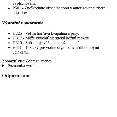
vyplachovaní.
P501 - Zneškodnite obsah/nádobu v autorizovanej zberni
odpadov.
Výstražné upozornenia:
H225 - Veľmi horľavá kvapalina a pary.
H317 - Môže vyvolať alergickú kožnú reakciu.
H319 - Spôsobuje vážne podráždenie očí.
H411 - Toxický pre vodné organizmy, s dlhodobými
účinkami.
Zobraziť viac
Zobraziť menej
Poznámka výrobcu
Odporúčame