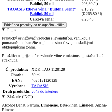
Baldini, 50 ml
203,80 / l)
TAOASIS Izbová vôňa "Buddha Scent"
€ 13,29
Baldini, 50 ml
(€ 265,80 / l)
Celková cena:
€ 23,48
Pridať oba produkty do nákupného košíka
Popis
Praktický osviežovač vzduchu s levanduľou, vanilkou a
pomarančom okamžite naplní miestnosť svojimi sladkými a
obklopujúcimi tónmi.
Použitie:
na príjemné rozvinutie vône v miestnosti postačia 1 - 2
streknutia.
Č. produktu:
XDK-TAO-1120129
Obsah:
50 ml
EAN:
4025121120129
Výrobca:
TAOASIS
Druh produktu:
vôňa do interiéru
Zloženie (INCI)
Alcohol Denat, Parfum,
Limonene
, Beta-Pinen,
Linalool
,
Alpha-
Pinene