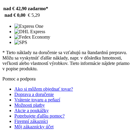
nad € 42,90
zadarmo*
nad € 0,00
€ 5,29
* Tieto náklady na doručenie sa vzťahujú na štandardnú prepravu.
Môžu sa vyskytnúť ďalšie náklady, napr. v dôsledku hmotnosti,
veľkosti alebo vlastností výrobkov. Tieto informácie nájdete priamo
v popise produktu.
Pomoc a podpora
Ako si môžem objednať tovar?
Doprava a doručenie
Vrátenie tovaru a peňazí
Možnosti platby
Akcie a poukážky
Potrebujete ďalšiu pomoc?
Firemní zákazníci
Môj zákaznícky účet