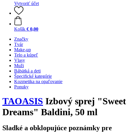
Vytvoriť účet
Košík
€ 0,00
Značky
Tvár
Make-up
Telo a kúpeľ
Vlasy
Muži
Bábätká a deti
Špecifické kategórie
Kozmetika na opaľovanie
Ponuky
TAOASIS
Izbový sprej "Sweet
Dreams" Baldini, 50 ml
Sladké a obklopujúce poznámky pre