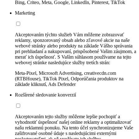
Bing, Criteo, Meta, Google, LinkedIn, Pinterest, TikTok
Marketing
Akceptovaním týchto služieb Vám môžeme zobrazovať
reklamy, sponzorovaný obsah alebo zľavové akcie na naše
webové stránky alebo produkty na základe Vášho správania
pri prehliadaní a nakupovaní, prispôsobené Vašim záujmom, a
merať ich úspešnosť. S Vaším súhlasom používame na tejto
webovej stránke nasledujúce služby tretích strán:
Meta-Pixel, Microsoft Advertising, creativecdn.com
(RTBHouse), TikTok Pixel, Odporúčania produktov na
základe kliknutí, Ads Defender
Rozšírené sledovanie konverzií
Akceptovaním tejto služby môžeme lepšie pochopiť a
vyhodnotiť úspešnosť našej online reklamy a optimalizovať
našu reklamnú ponuku. Na tento účel synchronizujeme Vaše
zašifrované osobné údaje s nasledujúcimi externými
poskytovateľmi, ak už využívate ich služby: