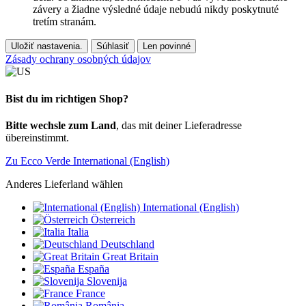
závery a žiadne výsledné údaje nebudú nikdy poskytnuté
tretím stranám.
Uložiť nastavenia.
Súhlasiť
Len povinné
Zásady ochrany osobných údajov
Bist du im richtigen Shop?
Bitte wechsle zum Land
, das mit deiner Lieferadresse
übereinstimmt.
Zu Ecco Verde International (English)
Anderes Lieferland wählen
International (English)
Österreich
Italia
Deutschland
Great Britain
España
Slovenija
France
România