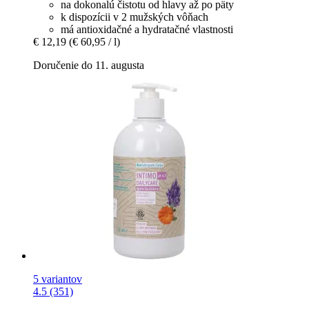
na dokonalú čistotu od hlavy až po päty
k dispozícii v 2 mužských vôňach
má antioxidačné a hydratačné vlastnosti
€ 12,19
(€ 60,95 / l)
Doručenie do 11. augusta
5 variantov
4.5 (351)