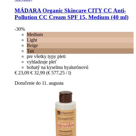
MÁDARA Organic Skincare
CITY CC Anti-​
Pollution CC Cream SPF 15, Medium (40 ml)
-30%
Medium
Light
Beige
Tan
pre všetky typy pleti
vyhladzuje pleť
bohatý na kyselinu hyalurónovú
€ 23,09
€ 32,99
(€ 577,25 / l)
Doručenie do 11. augusta