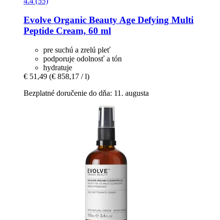
4.4 (55)
Evolve Organic Beauty
Age Defying Multi
Peptide Cream, 60 ml
pre suchú a zrelú pleť
podporuje odolnosť a tón
hydratuje
€ 51,49
(€ 858,17 / l)
Bezplatné doručenie do dňa: 11. augusta