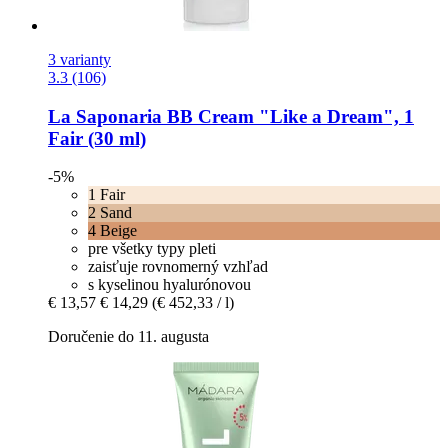
3 varianty
3.3 (106)
La Saponaria
BB Cream "Like a Dream", 1
Fair (30 ml)
-5%
1 Fair
2 Sand
4 Beige
pre všetky typy pleti
zaisťuje rovnomerný vzhľad
s kyselinou hyalurónovou
€ 13,57
€ 14,29
(€ 452,33 / l)
Doručenie do 11. augusta