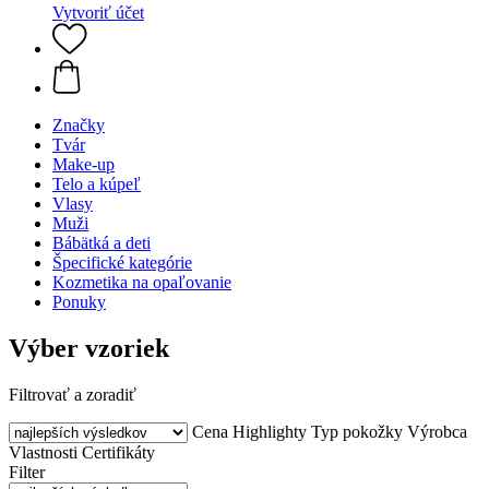
Vytvoriť účet
Značky
Tvár
Make-up
Telo a kúpeľ
Vlasy
Muži
Bábätká a deti
Špecifické kategórie
Kozmetika na opaľovanie
Ponuky
Výber vzoriek
Filtrovať a zoradiť
Cena
Highlighty
Typ pokožky
Výrobca
Vlastnosti
Certifikáty
Filter