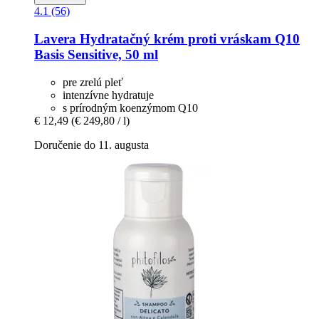
4.1 (56)
Lavera
Hydratačný krém proti vráskam Q10
Basis Sensitive, 50 ml
pre zrelú pleť
intenzívne hydratuje
s prírodným koenzýmom Q10
€ 12,49
(€ 249,80 / l)
Doručenie do 11. augusta