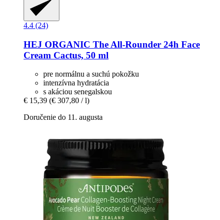
4.4 (24)
HEJ ORGANIC
The All-​Rounder 24h Face
Cream Cactus, 50 ml
pre normálnu a suchú pokožku
intenzívna hydratácia
s akáciou senegalskou
€ 15,39
(€ 307,80 / l)
Doručenie do 11. augusta