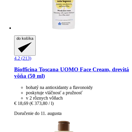
do košíka
4.2 (213)
Biofficina Toscana
UOMO Face Cream, drevitá
vôňa (50 ml)
bohatý na antioxidanty a flavonoidy
poskytuje vláčnosť a pružnosť
v 2 rôznych vôňach
€ 18,69
(€ 373,80 / l)
Doručenie do 11. augusta