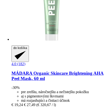
do košíka
4.0 (182)
MÁDARA Organic Skincare
Brightening AHA
Peel Mask, 60 ml
-30%
pre zrelšiu, náročnejšiu a nečistejšiu pokožku
aj s pigmentovými škvrnami
má rozjasňujúci a čistiaci účinok
€ 19,24
€ 27,49
(€ 320,67 / l)