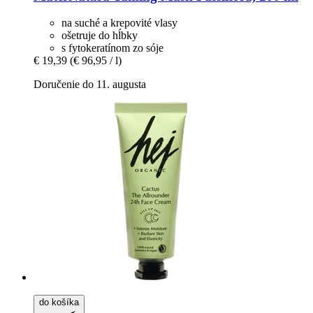
na suché a krepovité vlasy
ošetruje do hĺbky
s fytokeratínom zo sóje
€ 19,39
(€ 96,95 / l)
Doručenie do 11. augusta
do košíka