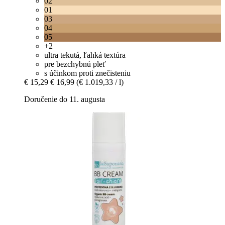
02
01
03
04
05
+2
ultra tekutá, ľahká textúra
pre bezchybnú pleť
s účinkom proti znečisteniu
€ 15,29
€ 16,99
(€ 1.019,33 / l)
Doručenie do 11. augusta