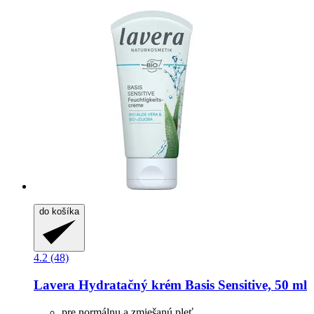
do košíka
4.2 (48)
Lavera
Hydratačný krém Basis Sensitive, 50 ml
pre normálnu a zmiešanú pleť