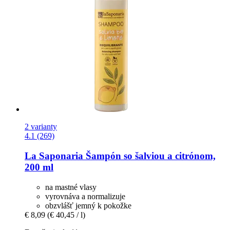
2 varianty
4.1 (269)
La Saponaria
Šampón so šalviou a citrónom,
200 ml
na mastné vlasy
vyrovnáva a normalizuje
obzvlášť jemný k pokožke
€ 8,09
(€ 40,45 / l)