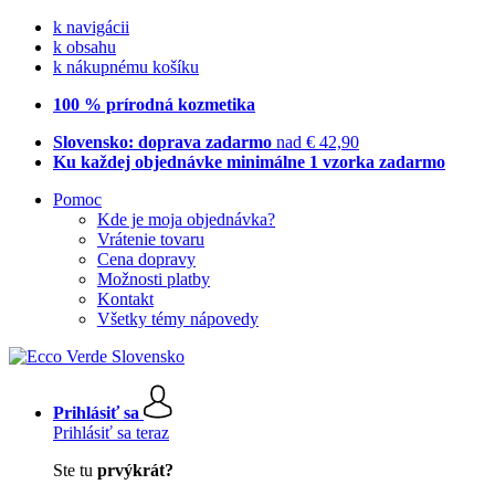
k navigácii
k obsahu
k nákupnému košíku
100 % prírodná kozmetika
Slovensko: doprava zadarmo
nad € 42,90
Ku každej objednávke minimálne 1 vzorka zadarmo
Pomoc
Kde je moja objednávka?
Vrátenie tovaru
Cena dopravy
Možnosti platby
Kontakt
Všetky témy nápovedy
Prihlásiť sa
Prihlásiť sa teraz
Ste tu
prvýkrát?