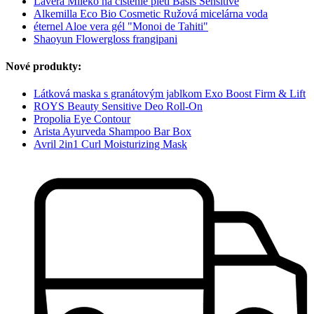
Lavera Mlieko na čistenie pleti Basis Sensitive
Alkemilla Eco Bio Cosmetic Ružová micelárna voda
éternel Aloe vera gél "Monoi de Tahiti"
Shaoyun Flowergloss frangipani
Nové produkty:
Látková maska s granátovým jablkom Exo Boost Firm & Lift
ROYS Beauty Sensitive Deo Roll-On
Propolia Eye Contour
Arista Ayurveda Shampoo Bar Box
Avril 2in1 Curl Moisturizing Mask