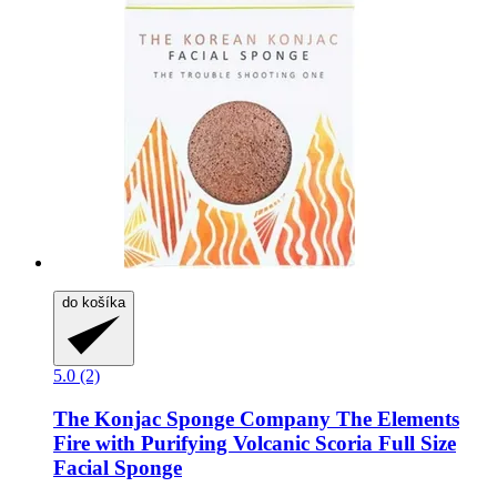
do košíka
5.0 (2)
The Konjac Sponge Company
The Elements
Fire with Purifying Volcanic Scoria Full Size
Facial Sponge