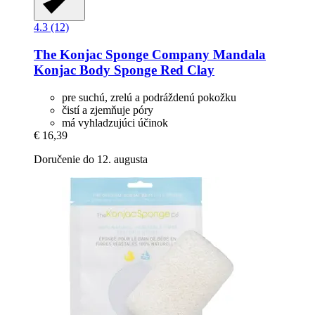
4.3 (12)
The Konjac Sponge Company
Mandala
Konjac Body Sponge Red Clay
pre suchú, zrelú a podráždenú pokožku
čistí a zjemňuje póry
má vyhladzujúci účinok
€ 16,39
Doručenie do 12. augusta