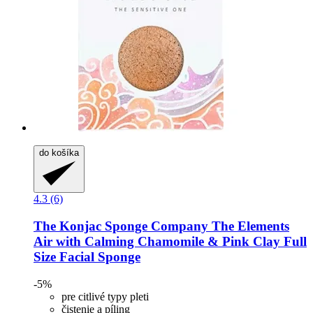
do košíka
4.3 (6)
The Konjac Sponge Company
The Elements
Air with Calming Chamomile & Pink Clay Full
Size Facial Sponge
-5%
pre citlivé typy pleti
čistenie a píling