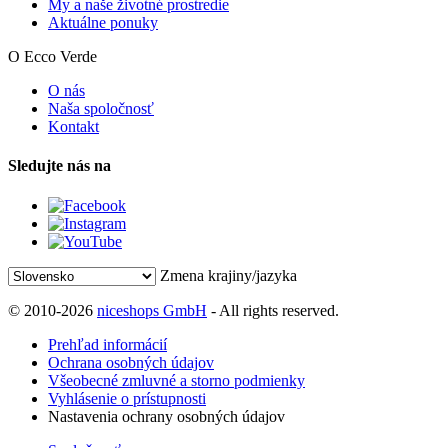
My a naše životné prostredie
Aktuálne ponuky
O Ecco Verde
O nás
Naša spoločnosť
Kontakt
Sledujte nás na
Zmena krajiny/jazyka
© 2010-2026
niceshops GmbH
- All rights reserved.
Prehľad informácií
Ochrana osobných údajov
Všeobecné zmluvné a storno podmienky
Vyhlásenie o prístupnosti
Nastavenia ochrany osobných údajov