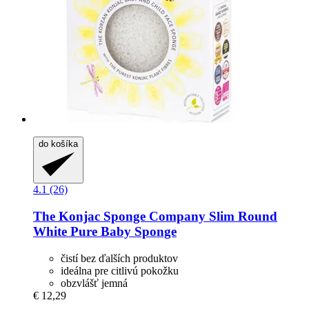
do košíka
4.1 (26)
The Konjac Sponge Company
Slim Round
White Pure Baby Sponge
čistí bez ďalších produktov
ideálna pre citlivú pokožku
obzvlášť jemná
€ 12,29