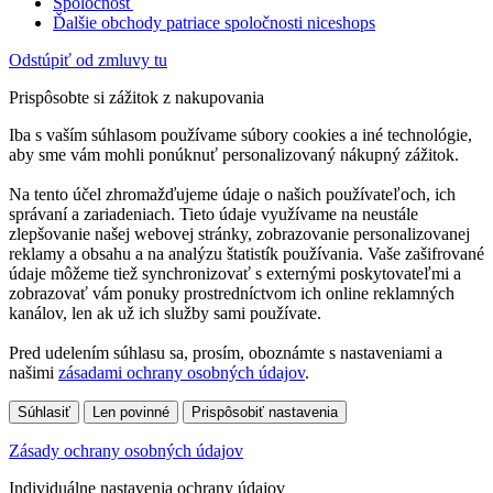
Spoločnosť
Ďalšie obchody patriace spoločnosti niceshops
Odstúpiť od zmluvy tu
Prispôsobte si zážitok z nakupovania
Iba s vaším súhlasom používame súbory cookies a iné technológie,
aby sme vám mohli ponúknuť personalizovaný nákupný zážitok.
Na tento účel zhromažďujeme údaje o našich používateľoch, ich
správaní a zariadeniach. Tieto údaje využívame na neustále
zlepšovanie našej webovej stránky, zobrazovanie personalizovanej
reklamy a obsahu a na analýzu štatistík používania. Vaše zašifrované
údaje môžeme tiež synchronizovať s externými poskytovateľmi a
zobrazovať vám ponuky prostredníctvom ich online reklamných
kanálov, len ak už ich služby sami používate.
Pred udelením súhlasu sa, prosím, oboznámte s nastaveniami a
našimi
zásadami ochrany osobných údajov
.
Súhlasiť
Len povinné
Prispôsobiť nastavenia
Zásady ochrany osobných údajov
Individuálne nastavenia ochrany údajov