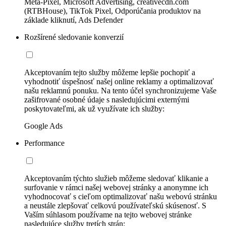
Meta-Pixel, Microsoft Advertising, creativecdn.com
(RTBHouse), TikTok Pixel, Odporúčania produktov na
základe kliknutí, Ads Defender
Rozšírené sledovanie konverzií
Akceptovaním tejto služby môžeme lepšie pochopiť a
vyhodnotiť úspešnosť našej online reklamy a optimalizovať
našu reklamnú ponuku. Na tento účel synchronizujeme Vaše
zašifrované osobné údaje s nasledujúcimi externými
poskytovateľmi, ak už využívate ich služby:
Google Ads
Performance
Akceptovaním týchto služieb môžeme sledovať klikanie a
surfovanie v rámci našej webovej stránky a anonymne ich
vyhodnocovať s cieľom optimalizovať našu webovú stránku
a neustále zlepšovať celkovú používateľskú skúsenosť. S
Vaším súhlasom používame na tejto webovej stránke
nasledujúce služby tretích strán: