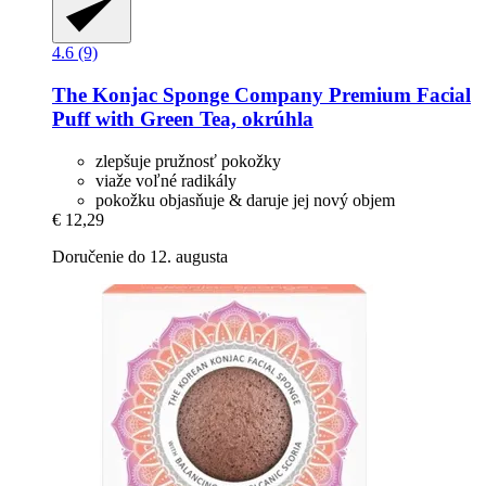
4.6 (9)
The Konjac Sponge Company
Premium Facial
Puff with Green Tea, okrúhla
zlepšuje pružnosť pokožky
viaže voľné radikály
pokožku objasňuje & daruje jej nový objem
€ 12,29
Doručenie do 12. augusta