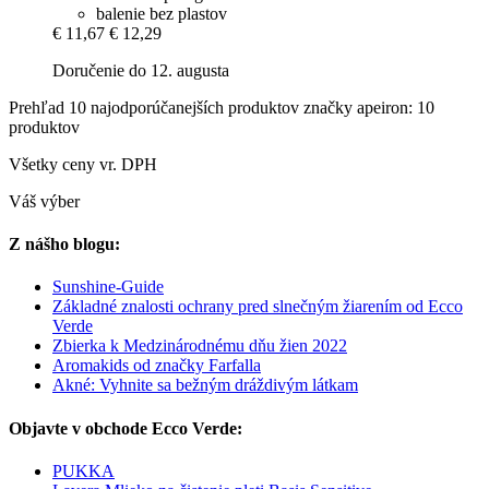
balenie bez plastov
€ 11,67
€ 12,29
Doručenie do 12. augusta
Prehľad 10 najodporúčanejších produktov značky apeiron: 10
produktov
Všetky ceny vr. DPH
Váš výber
Z nášho blogu:
Sunshine-Guide
Základné znalosti ochrany pred slnečným žiarením od Ecco
Verde
Zbierka k Medzinárodnému dňu žien 2022
Aromakids od značky Farfalla
Akné: Vyhnite sa bežným dráždivým látkam
Objavte v obchode Ecco Verde:
PUKKA