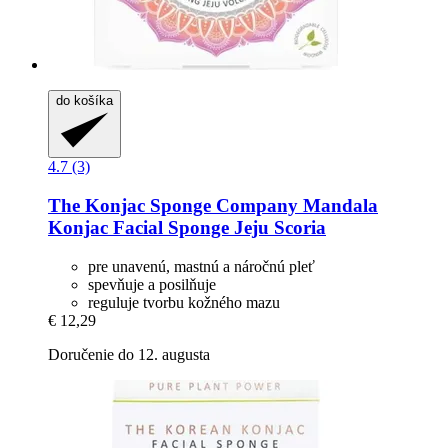
do košíka
4.7 (3)
The Konjac Sponge Company
Mandala
Konjac Facial Sponge Jeju Scoria
pre unavenú, mastnú a náročnú pleť
spevňuje a posilňuje
reguluje tvorbu kožného mazu
€ 12,29
Doručenie do 12. augusta