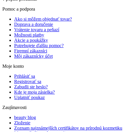
Pomoc a podpora
Ako si môžem objednať tovar?
Doprava a doručenie
Vrátenie tovaru a peňazí
Možnosti platby
Akcie a poukážky
Potrebujete ďalšiu pomoc?
Firemní zákazníci
Môj zákaznícky účet
Moje konto
Prihlásiť sa
Registrovať sa
Zabudli ste heslo?
Kde je moja zásielka?
Uplatniť poukaz
Zaujímavosti
beauty blog
Zloženie
Zoznam najznámejších certifikátov na prírodnú kozmetiku