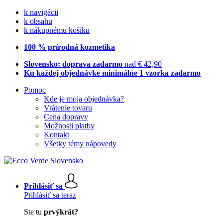
k navigácii
k obsahu
k nákupnému košíku
100 % prírodná kozmetika
Slovensko: doprava zadarmo
nad € 42,90
Ku každej objednávke minimálne 1 vzorka zadarmo
Pomoc
Kde je moja objednávka?
Vrátenie tovaru
Cena dopravy
Možnosti platby
Kontakt
Všetky témy nápovedy
Prihlásiť sa
Prihlásiť sa teraz
Ste tu
prvýkrát?