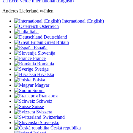
Zu Ecco Verde International (English)
Anderes Lieferland wählen
International (English)
Österreich
Italia
Deutschland
Great Britain
España
Slovenija
France
România
Sverige
Hrvatska
Polska
Magyar
Suomi
България
Schweiz
Suisse
Svizzera
Switzerland
Slovensko
Česká republika