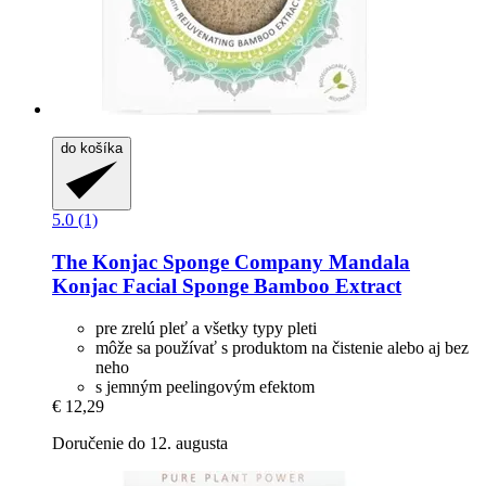
do košíka
5.0 (1)
The Konjac Sponge Company
Mandala
Konjac Facial Sponge Bamboo Extract
pre zrelú pleť a všetky typy pleti
môže sa používať s produktom na čistenie alebo aj bez
neho
s jemným peelingovým efektom
€ 12,29
Doručenie do 12. augusta