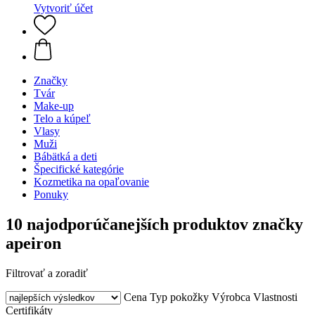
Vytvoriť účet
Značky
Tvár
Make-up
Telo a kúpeľ
Vlasy
Muži
Bábätká a deti
Špecifické kategórie
Kozmetika na opaľovanie
Ponuky
10 najodporúčanejších produktov značky
apeiron
Filtrovať a zoradiť
Cena
Typ pokožky
Výrobca
Vlastnosti
Certifikáty