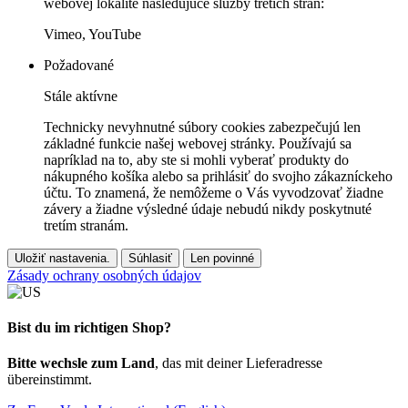
webovej lokalite nasledujúce služby tretích strán:
Vimeo, YouTube
Požadované
Stále aktívne
Technicky nevyhnutné súbory cookies zabezpečujú len
základné funkcie našej webovej stránky. Používajú sa
napríklad na to, aby ste si mohli vyberať produkty do
nákupného košíka alebo sa prihlásiť do svojho zákazníckeho
účtu. To znamená, že nemôžeme o Vás vyvodzovať žiadne
závery a žiadne výsledné údaje nebudú nikdy poskytnuté
tretím stranám.
Uložiť nastavenia.
Súhlasiť
Len povinné
Zásady ochrany osobných údajov
Bist du im richtigen Shop?
Bitte wechsle zum Land
, das mit deiner Lieferadresse
übereinstimmt.