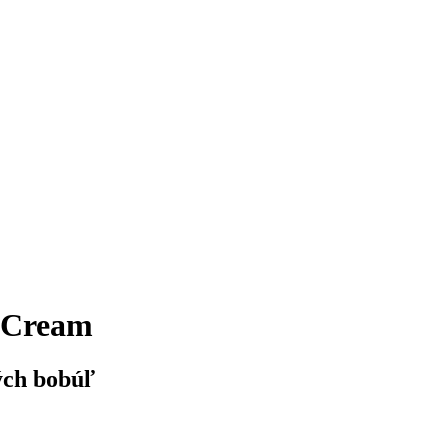
 Cream
ných bobúľ