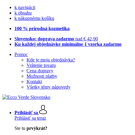
k navigácii
k obsahu
k nákupnému košíku
100 % prírodná kozmetika
Slovensko: doprava zadarmo
nad € 42,90
Ku každej objednávke minimálne 1 vzorka zadarmo
Pomoc
Kde je moja objednávka?
Vrátenie tovaru
Cena dopravy
Možnosti platby
Kontakt
Všetky témy nápovedy
Prihlásiť sa
Prihlásiť sa teraz
Ste tu
prvýkrát?