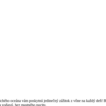
 Tichého oceána vám poskytnú jedinečný zážitok z vône na každý deň!
 voňavú, bez mastného pocitu.