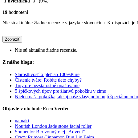
1 hviezdička
0
(0%)
19
hodnotení
Nie sú aktuálne žiadne recenzie v jazyku: slovenčina. K dispozícii je 
Zobraziť
Nie sú aktuálne žiadne recenzie.
Z nášho blogu:
Starostlivosť o pleť so 100%Pure
Čistenie tváre: Robíte tieto chyby?
Tipy pre bezstarostné opaľovanie
5 špičkových tipov pre žiarivú pokožku v zime
Nielen naša pokožka, ale aj naše vlasy potrebujú špeciálnu oc
Objavte v obchode Ecco Verde:
namaki
Nourish London Jade stone facial roller
Sonnentor Bio vonný olej „Advent"
Crazy Rumors Cinnamon Bun Lip Balm