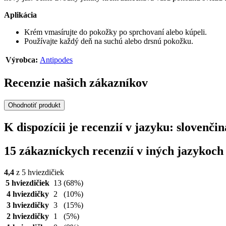
Aplikácia
Krém vmasírujte do pokožky po sprchovaní alebo kúpeli.
Používajte každý deň na suchú alebo drsnú pokožku.
Výrobca:
Antipodes
Recenzie našich zákazníkov
Ohodnotiť produkt
K dispozícii je recenzií v jazyku: sloven
15 zákazníckych recenzií v iných jazykoch
4,4
z 5 hviezdičiek
5 hviezdičiek
13
(68%)
4 hviezdičky
2
(10%)
3 hviezdičky
3
(15%)
2 hviezdičky
1
(5%)