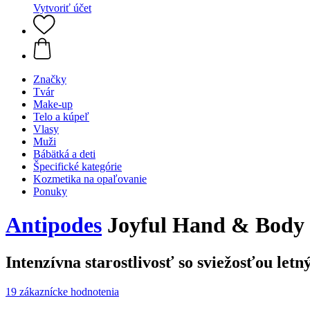
Vytvoriť účet
Značky
Tvár
Make-up
Telo a kúpeľ
Vlasy
Muži
Bábätká a deti
Špecifické kategórie
Kozmetika na opaľovanie
Ponuky
Antipodes
Joyful Hand & Body
Intenzívna starostlivosť so sviežosťou let
19 zákaznícke hodnotenia