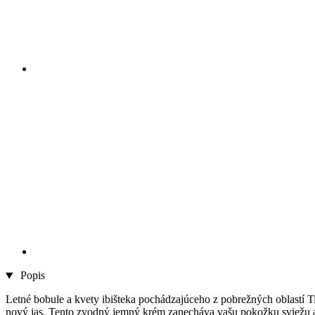
Popis
Letné bobule a kvety ibišteka pochádzajúceho z pobrežných oblastí
nový jas. Tento zvodný jemný krém zanecháva vašu pokožku sviežu a