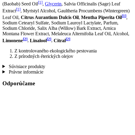
[1]
(Baobab) Seed Oil
,
Glycerin
, Salvia Officinalis (Sage) Leaf
[1]
Extract
, Myristyl Alcohol, Gaultheria Procumbens (Wintergreen)
[1]
Leaf Oil,
Citrus Aurantium Dulcis Oil
,
Mentha Piperita Oil
,
Sodium Cetearyl Sulfate, Sodium Lauroyl Lactylate, Parfum,
Sodium Chloride, Salix Alba (Willow) Bark Extract, Arnica
Montana Flower Extract, Melaleuca Alternifolia Leaf Oil, Alcohol,
[2]
[2]
[2]
Limonene
,
Linalool
,
Citral
Z kontrolovaného ekologického pestovania
Z prírodných éterických olejov
Súvisiace produkty
Právne informácie
Odporúčame