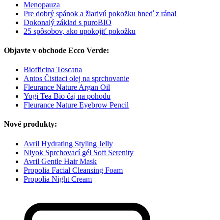
Menopauza
Pre dobrý spánok a žiarivú pokožku hneď z rána!
Dokonalý základ s puroBIO
25 spôsobov, ako upokojiť pokožku
Objavte v obchode Ecco Verde:
Biofficina Toscana
Antos Čistiaci olej na sprchovanie
Fleurance Nature Argan Oil
Yogi Tea Bio čaj na pohodu
Fleurance Nature Eyebrow Pencil
Nové produkty:
Avril Hydrating Styling Jelly
Niyok Sprchovací gél Soft Serenity
Avril Gentle Hair Mask
Propolia Facial Cleansing Foam
Propolia Night Cream