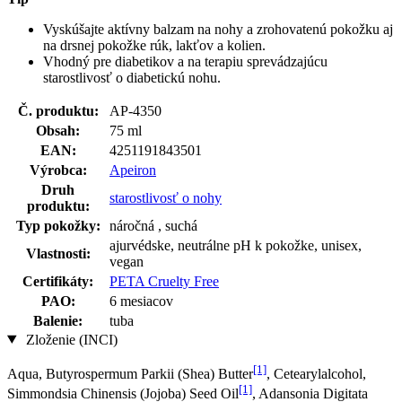
Vyskúšajte aktívny balzam na nohy a zrohovatenú pokožku aj
na drsnej pokožke rúk, lakťov a kolien.
Vhodný pre diabetikov a na terapiu sprevádzajúcu
starostlivosť o diabetickú nohu.
Č. produktu:
AP-4350
Obsah:
75 ml
EAN:
4251191843501
Výrobca:
Apeiron
Druh
starostlivosť o nohy
produktu:
Typ pokožky:
náročná , suchá
ajurvédske, neutrálne pH k pokožke, unisex,
Vlastnosti:
vegan
Certifikáty:
PETA Cruelty Free
PAO:
6 mesiacov
Balenie:
tuba
Zloženie (INCI)
[1]
Aqua, Butyrospermum Parkii (Shea) Butter
, Cetearylalcohol,
[1]
Simmondsia Chinensis (Jojoba) Seed Oil
, Adansonia Digitata