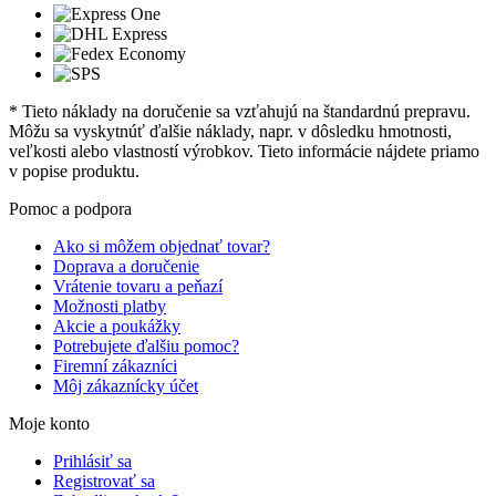
* Tieto náklady na doručenie sa vzťahujú na štandardnú prepravu.
Môžu sa vyskytnúť ďalšie náklady, napr. v dôsledku hmotnosti,
veľkosti alebo vlastností výrobkov. Tieto informácie nájdete priamo
v popise produktu.
Pomoc a podpora
Ako si môžem objednať tovar?
Doprava a doručenie
Vrátenie tovaru a peňazí
Možnosti platby
Akcie a poukážky
Potrebujete ďalšiu pomoc?
Firemní zákazníci
Môj zákaznícky účet
Moje konto
Prihlásiť sa
Registrovať sa