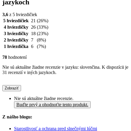
jazykoch
3,6
z 5 hviezdičiek
5 hviezdičiek
21
(26%)
4 hviezdičky
26
(33%)
3 hviezdičky
18
(23%)
2 hviezdičky
7
(8%)
1 hviezdička
6
(7%)
78
hodnotení
Nie sú aktuálne žiadne recenzie v jazyku: slovenčina. K dispozícii je
31 recenzií v iných jazykoch.
Zobraziť
Nie sú aktuálne žiadne recenzie.
Buďte prvý a ohodnoťte tento produkt.
Z nášho blogu:
Starostlivosť a ochrana pred slnečnými lúčmi