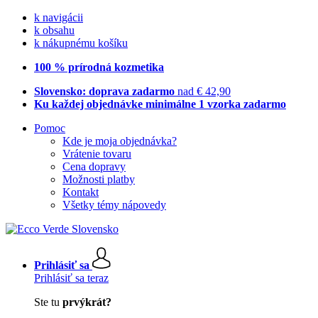
k navigácii
k obsahu
k nákupnému košíku
100 % prírodná kozmetika
Slovensko: doprava zadarmo
nad € 42,90
Ku každej objednávke minimálne 1 vzorka zadarmo
Pomoc
Kde je moja objednávka?
Vrátenie tovaru
Cena dopravy
Možnosti platby
Kontakt
Všetky témy nápovedy
Prihlásiť sa
Prihlásiť sa teraz
Ste tu
prvýkrát?