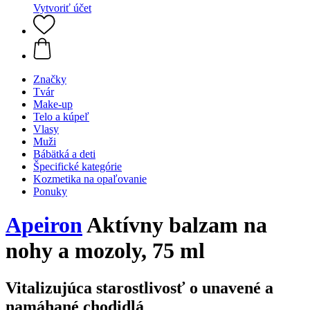
Vytvoriť účet
Značky
Tvár
Make-up
Telo a kúpeľ
Vlasy
Muži
Bábätká a deti
Špecifické kategórie
Kozmetika na opaľovanie
Ponuky
Apeiron
Aktívny balzam na
nohy a mozoly, 75 ml
Vitalizujúca starostlivosť o unavené a
namáhané chodidlá