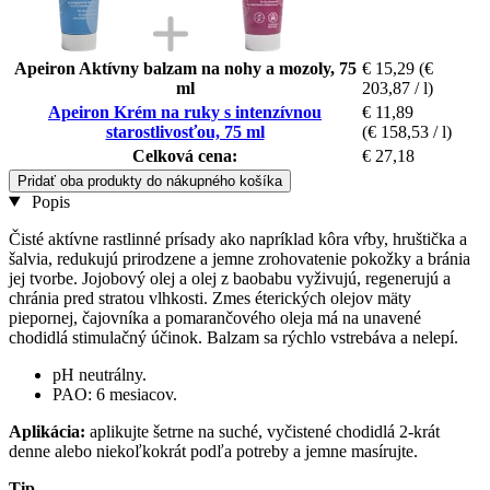
Apeiron Aktívny balzam na nohy a mozoly, 75
€ 15,29
(€
ml
203,87 / l)
Apeiron Krém na ruky s intenzívnou
€ 11,89
starostlivosťou, 75 ml
(€ 158,53 / l)
Celková cena:
€ 27,18
Pridať oba produkty do nákupného košíka
Popis
Čisté aktívne rastlinné prísady ako napríklad kôra vŕby, hruštička a
šalvia, redukujú prirodzene a jemne zrohovatenie pokožky a bránia
jej tvorbe. Jojobový olej a olej z baobabu vyživujú, regenerujú a
chránia pred stratou vlhkosti. Zmes éterických olejov mäty
piepornej, čajovníka a pomarančového oleja má na unavené
chodidlá stimulačný účinok. Balzam sa rýchlo vstrebáva a nelepí.
pH neutrálny.
PAO: 6 mesiacov.
Aplikácia:
aplikujte šetrne na suché, vyčistené chodidlá 2-krát
denne alebo niekoľkokrát podľa potreby a jemne masírujte.
Tip