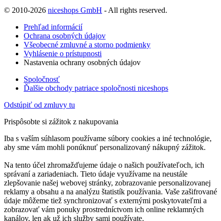
© 2010-2026
niceshops GmbH
- All rights reserved.
Prehľad informácií
Ochrana osobných údajov
Všeobecné zmluvné a storno podmienky
Vyhlásenie o prístupnosti
Nastavenia ochrany osobných údajov
Spoločnosť
Ďalšie obchody patriace spoločnosti niceshops
Odstúpiť od zmluvy tu
Prispôsobte si zážitok z nakupovania
Iba s vaším súhlasom používame súbory cookies a iné technológie,
aby sme vám mohli ponúknuť personalizovaný nákupný zážitok.
Na tento účel zhromažďujeme údaje o našich používateľoch, ich
správaní a zariadeniach. Tieto údaje využívame na neustále
zlepšovanie našej webovej stránky, zobrazovanie personalizovanej
reklamy a obsahu a na analýzu štatistík používania. Vaše zašifrované
údaje môžeme tiež synchronizovať s externými poskytovateľmi a
zobrazovať vám ponuky prostredníctvom ich online reklamných
kanálov, len ak už ich služby sami používate.