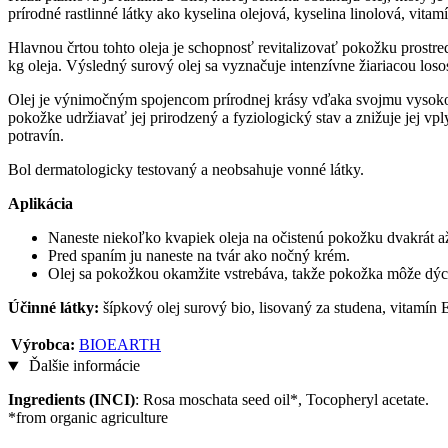
prírodné rastlinné látky ako kyselina olejová, kyselina linolová, vitam
Hlavnou črtou tohto oleja je schopnosť revitalizovať pokožku prostre
kg oleja. Výsledný surový olej sa vyznačuje intenzívne žiariacou los
Olej je výnimočným spojencom prírodnej krásy vďaka svojmu vysok
pokožke udržiavať jej prirodzený a fyziologický stav a znižuje jej vpl
potravín.
Bol dermatologicky testovaný a neobsahuje vonné látky.
Aplikácia
Naneste niekoľko kvapiek oleja na očistenú pokožku dvakrát až
Pred spaním ju naneste na tvár ako nočný krém.
Olej sa pokožkou okamžite vstrebáva, takže pokožka môže dý
Účinné látky:
šípkový olej surový bio, lisovaný za studena, vitamín 
Výrobca:
BIOEARTH
Ďalšie informácie
Ingredients (INCI)
: Rosa moschata seed oil*, Tocopheryl acetate.
*from organic agriculture