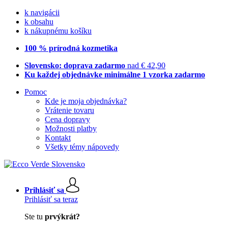
k navigácii
k obsahu
k nákupnému košíku
100 % prírodná kozmetika
Slovensko: doprava zadarmo
nad € 42,90
Ku každej objednávke minimálne 1 vzorka zadarmo
Pomoc
Kde je moja objednávka?
Vrátenie tovaru
Cena dopravy
Možnosti platby
Kontakt
Všetky témy nápovedy
Prihlásiť sa
Prihlásiť sa teraz
Ste tu
prvýkrát?