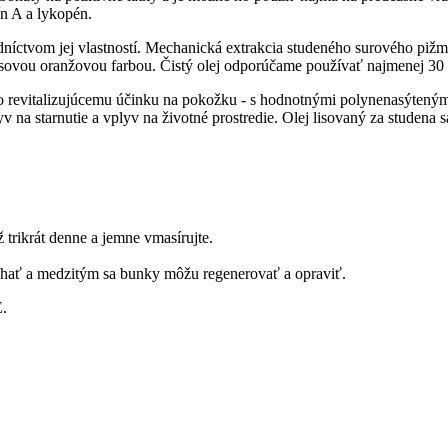
ín A a lykopén.
dníctvom jej vlastností. Mechanická extrakcia studeného surového pižm
osovou oranžovou farbou. Čistý olej odporúčame používať najmenej 30 dn
o revitalizujúcemu účinku na pokožku - s hodnotnými polynenasýtený
yv na starnutie a vplyv na životné prostredie. Olej lisovaný za studena 
 trikrát denne a jemne vmasírujte.
chať a medzitým sa bunky môžu regenerovať a opraviť.
E.