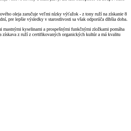
ového oleja zaručuje veľmi nízky výťažok - z tony ruží na získanie 8
í, pre lepšie výsledky v starostlivosti sa však odporúča dlhšia doba.
mi mastnými kyselinami a prospešnými funkčnými zložkami pomáha
sa získava z ruží z certifikovaných organických kultúr a má kvalitu