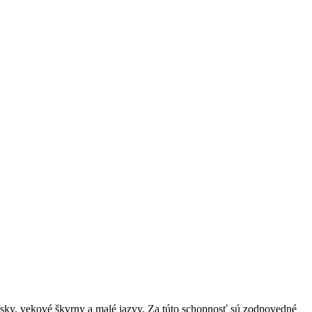
vrásky, vekové škvrny a malé jazvy. Za túto schopnosť sú zodpovedné