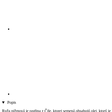
Popis
Ruža pižmová je rastlina z Čile, ktorej semená obsahujú olej, ktorý 