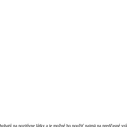
je bohatý na pozitívne látky a je možné ho použiť najmä na predčasné 