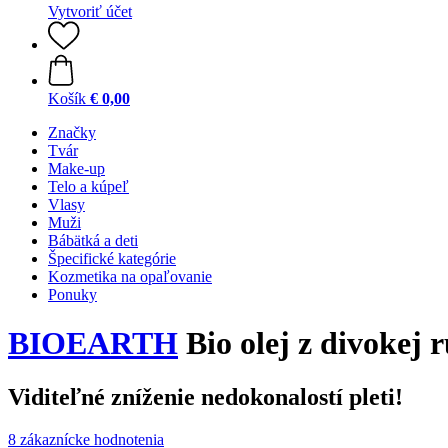
Vytvoriť účet
Košík
€ 0,00
Značky
Tvár
Make-up
Telo a kúpeľ
Vlasy
Muži
Bábätká a deti
Špecifické kategórie
Kozmetika na opaľovanie
Ponuky
BIOEARTH
Bio olej z divokej 
Viditeľné zníženie nedokonalostí pleti!
8 zákaznícke hodnotenia