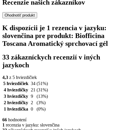
Recenzie našich zákazníkov
Ohodnotiť produkt
K dispozícii je 1 rezencia v jazyku:
slovenčina pre produkt: Biofficina
Toscana Aromatický sprchovací gél
33 zákazníckych recenzií v iných
jazykoch
4,3
z 5 hviezdičiek
5 hviezdičiek
34
(51%)
4 hviezdičky
21
(31%)
3 hviezdičky
9
(13%)
2 hviezdičky
2
(3%)
1 hviezdička
0
(0%)
66
hodnotení
1
recenzia v jazyku: slovenčina