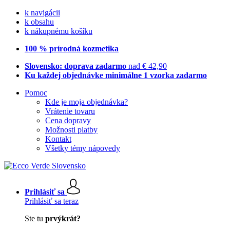
k navigácii
k obsahu
k nákupnému košíku
100 % prírodná kozmetika
Slovensko: doprava zadarmo
nad € 42,90
Ku každej objednávke minimálne 1 vzorka zadarmo
Pomoc
Kde je moja objednávka?
Vrátenie tovaru
Cena dopravy
Možnosti platby
Kontakt
Všetky témy nápovedy
Prihlásiť sa
Prihlásiť sa teraz
Ste tu
prvýkrát?