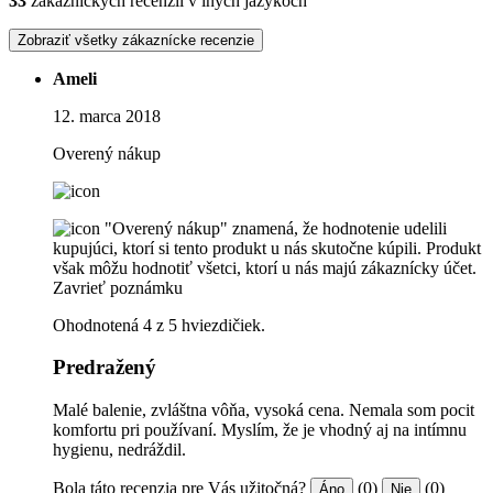
33
zákazníckych recenzií v iných jazykoch
Zobraziť všetky zákaznícke recenzie
Ameli
12. marca 2018
Overený nákup
"Overený nákup" znamená, že hodnotenie udelili
kupujúci, ktorí si tento produkt u nás skutočne kúpili. Produkt
však môžu hodnotiť všetci, ktorí u nás majú zákaznícky účet.
Zavrieť poznámku
Ohodnotená 4 z 5 hviezdičiek.
Predražený
Malé balenie, zvláštna vôňa, vysoká cena. Nemala som pocit
komfortu pri používaní. Myslím, že je vhodný aj na intímnu
hygienu, nedráždil.
Bola táto recenzia pre Vás užitočná?
(0)
(0)
Áno
Nie