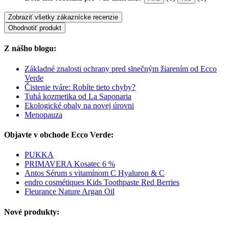
Zobraziť všetky zákaznícke recenzie
Ohodnotiť produkt
Z nášho blogu:
Základné znalosti ochrany pred slnečným žiarením od Ecco
Verde
Čistenie tváre: Robíte tieto chyby?
Tuhá kozmetika od La Saponaria
Ekologické obaly na novej úrovni
Menopauza
Objavte v obchode Ecco Verde:
PUKKA
PRIMAVERA Kosatec 6 %
Antos Sérum s vitamínom C Hyaluron & C
endro cosmétiques Kids Toothpaste Red Berries
Fleurance Nature Argan Oil
Nové produkty: