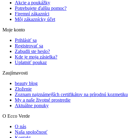
Akcie a poukážky
Potrebujete ďalšiu pomoc?
Firemní zákazníci
Môj zákaznícky účet
Moje konto
Prihlásiť sa
Registrovať sa
Zabudli ste heslo?
Kde je moja zásielka?
Uplatniť poukaz
Zaujímavosti
beauty blog
Zloženie
Zoznam najznámejších certifikátov na prírodnú kozmetiku
My a naše životné prostredie
Aktuálne ponuky
O Ecco Verde
O nás
Naša spoločnosť
Kontakt