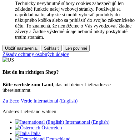
Technicky nevyhnutné súbory cookies zabezpečujú len
základné funkcie našej webovej stránky. Používajú sa
napríklad na to, aby ste si mohli vyberať produkty do
nákupného košíka alebo sa prihlásiť do svojho zákazníckeho
účtu. To znamená, že nemôžeme o Vás vyvodzovať žiadne
závery a žiadne výsledné údaje nebudú nikdy poskytnuté
tretím stranám.
Uložiť nastavenia.
Súhlasiť
Len povinné
Zásady ochrany osobných údajov
Bist du im richtigen Shop?
Bitte wechsle zum Land
, das mit deiner Lieferadresse
übereinstimmt.
Zu Ecco Verde International (English)
Anderes Lieferland wählen
International (English)
Österreich
Italia
Deutschland