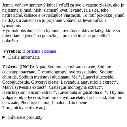
Jemne voňavý sprchový kúpeľ vďačí za svoje vzácne zložky, ako je
najjemnejší med, hloh, slamený kvet, levanduľa a sléz, jeho
hydratačné, čistiace a osviežujúce vlastnosti. To robí pokožku jemnú
na dotyk a zanecháva ju príjemne voňavú za levanduľou a
tymiánom.
Výrobok obsahuje čisto bylinné povrchovo aktívne látky, ktoré sú
mimoriadne jemné na pokožke, a preto sú ideálne pre citlivú
pokožku
Výrobca:
Biofficina Toscana
Ďalšie informácie
Zloženie (INCI):
Aqua, Sodium cocoyl sarcosinate, Sodium
cocoamphoacetate, Cocamidopropyl hydroxysultaine, Sodium
chloride, Sodium myristoyl glutamate, Mel*, Lauryl glucoside,
Cocoglucoside, Glyceryl oleate, Lavandula angustifolia extract*,
Malva sylvestris extract*, Crataegus monogyna extract*,
Helichrysum italicum extract*, Lavandula angustifolia oil*, Thymus
vulgaris oil, Glycerin, Sodium dehydroacetate, Lactic acid, Sodium
benzoate, Phenoxyethanol, Linalool, Limonene
* organicky certikovaný
Súvisiace produkty