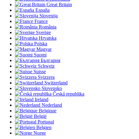
Great Britain
España
Slovenija
France
România
Sverige
Hrvatska
Polska
Magyar
Suomi
България
Schweiz
Suisse
Svizzera
Switzerland
Slovensko
Česká republika
Ireland
Nederland
Belgique
België
Portugal
Belgien
Norge