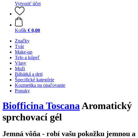
Vytvoriť účet
Košík
€ 0,00
Značky
Tvár
Make-up
Telo a kúpeľ
Vlasy
Muži
Bábätká a deti
Špecifické kategórie
Kozmetika na opaľovanie
Ponuky
Biofficina Toscana
Aromatický
sprchovací gél
Jemná vôňa - robí vašu pokožku jemnou a