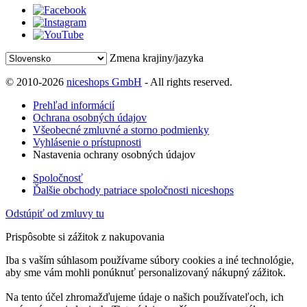
Zmena krajiny/jazyka
© 2010-2026
niceshops GmbH
- All rights reserved.
Prehľad informácií
Ochrana osobných údajov
Všeobecné zmluvné a storno podmienky
Vyhlásenie o prístupnosti
Nastavenia ochrany osobných údajov
Spoločnosť
Ďalšie obchody patriace spoločnosti niceshops
Odstúpiť od zmluvy tu
Prispôsobte si zážitok z nakupovania
Iba s vaším súhlasom používame súbory cookies a iné technológie,
aby sme vám mohli ponúknuť personalizovaný nákupný zážitok.
Na tento účel zhromažďujeme údaje o našich používateľoch, ich