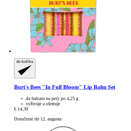
do košíka
Burt's Bees
"In Full Bloom" Lip Balm Set
4x balzam na pery po 4,25 g
vyživuje a ošetruje
€ 14,39
Doručenie do 12. augusta