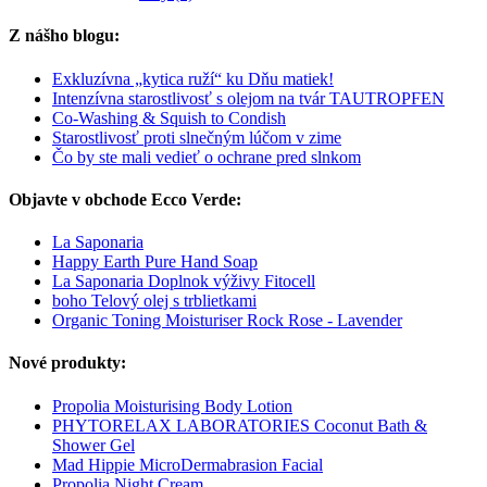
Z nášho blogu:
Exkluzívna „kytica ruží“ ku Dňu matiek!
Intenzívna starostlivosť s olejom na tvár TAUTROPFEN
Co-Washing & Squish to Condish
Starostlivosť proti slnečným lúčom v zime
Čo by ste mali vedieť o ochrane pred slnkom
Objavte v obchode Ecco Verde:
La Saponaria
Happy Earth Pure Hand Soap
La Saponaria Doplnok výživy Fitocell
boho Telový olej s trblietkami
Organic Toning Moisturiser Rock Rose - Lavender
Nové produkty:
Propolia Moisturising Body Lotion
PHYTORELAX LABORATORIES Coconut Bath &
Shower Gel
Mad Hippie MicroDermabrasion Facial
Propolia Night Cream