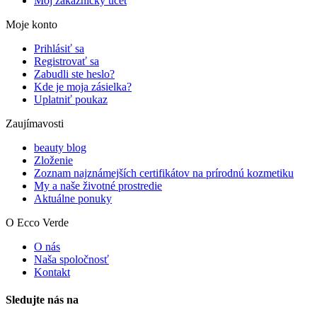
Môj zákaznícky účet
Moje konto
Prihlásiť sa
Registrovať sa
Zabudli ste heslo?
Kde je moja zásielka?
Uplatniť poukaz
Zaujímavosti
beauty blog
Zloženie
Zoznam najznámejších certifikátov na prírodnú kozmetiku
My a naše životné prostredie
Aktuálne ponuky
O Ecco Verde
O nás
Naša spoločnosť
Kontakt
Sledujte nás na