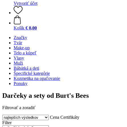
Vytvoriť účet
Košík
€ 0,00
Značky
Tvár
Make-up
Telo a kúpeľ
Vlasy
Muži
Bábätká a deti
Špecifické kategórie
Kozmetika na opaľovanie
Ponuky
Darčeky a sety od Burt's Bees
Filtrovať a zoradiť
Cena
Certifikáty
Filter