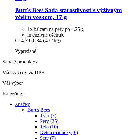
Burt's Bees
Sada starostlivosti s výživným
včelím voskom, 17 g
1x balzam na pery po 4,25 g
intenzívne ošetruje
€ 14,39
(€ 846,47 / kg)
Vypredané
Sety: 7 produktov
Všetky ceny vr. DPH
Váš výber
Kategórie:
Značky
Burt's Bees
Tvár (7)
Pery (25)
Telo (10)
Deti a mamičky (6)
Sety (7)