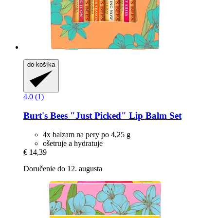
do košíka
4.0 (1)
Burt's Bees
"Just Picked" Lip Balm Set
4x balzam na pery po 4,25 g
ošetruje a hydratuje
€ 14,39
Doručenie do 12. augusta