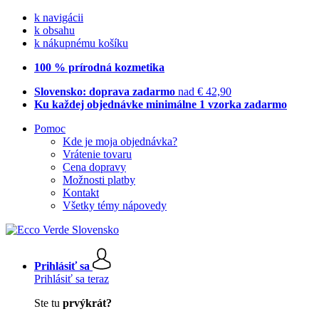
k navigácii
k obsahu
k nákupnému košíku
100 % prírodná kozmetika
Slovensko: doprava zadarmo
nad € 42,90
Ku každej objednávke minimálne 1 vzorka zadarmo
Pomoc
Kde je moja objednávka?
Vrátenie tovaru
Cena dopravy
Možnosti platby
Kontakt
Všetky témy nápovedy
Prihlásiť sa
Prihlásiť sa teraz
Ste tu
prvýkrát?