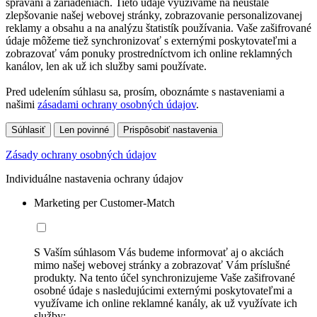
správaní a zariadeniach. Tieto údaje využívame na neustále
zlepšovanie našej webovej stránky, zobrazovanie personalizovanej
reklamy a obsahu a na analýzu štatistík používania. Vaše zašifrované
údaje môžeme tiež synchronizovať s externými poskytovateľmi a
zobrazovať vám ponuky prostredníctvom ich online reklamných
kanálov, len ak už ich služby sami používate.
Pred udelením súhlasu sa, prosím, oboznámte s nastaveniami a
našimi
zásadami ochrany osobných údajov
.
Súhlasiť
Len povinné
Prispôsobiť nastavenia
Zásady ochrany osobných údajov
Individuálne nastavenia ochrany údajov
Marketing per Customer-Match
S Vaším súhlasom Vás budeme informovať aj o akciách
mimo našej webovej stránky a zobrazovať Vám príslušné
produkty. Na tento účel synchronizujeme Vaše zašifrované
osobné údaje s nasledujúcimi externými poskytovateľmi a
využívame ich online reklamné kanály, ak už využívate ich
služby: