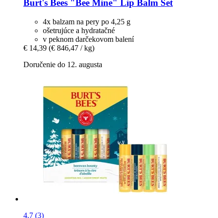
Burt's Bees
"Bee Mine" Lip Balm Set
4x balzam na pery po 4,25 g
ošetrujúce a hydratačné
v peknom darčekovom balení
€ 14,39
(€ 846,47 / kg)
Doručenie do 12. augusta
4.7 (3)