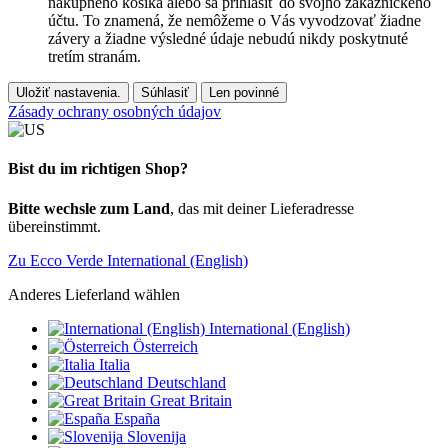
nákupného košíka alebo sa prihlásiť do svojho zákazníckeho
účtu. To znamená, že nemôžeme o Vás vyvodzovať žiadne
závery a žiadne výsledné údaje nebudú nikdy poskytnuté
tretím stranám.
Uložiť nastavenia.
Súhlasiť
Len povinné
Zásady ochrany osobných údajov
Bist du im richtigen Shop?
Bitte wechsle zum Land
, das mit deiner Lieferadresse
übereinstimmt.
Zu Ecco Verde International (English)
Anderes Lieferland wählen
International (English)
Österreich
Italia
Deutschland
Great Britain
España
Slovenija