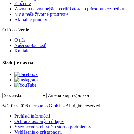
Zloženie
Zoznam najznámejších certifikátov na prírodnú kozmetiku
My a naše životné prostredie
Aktuálne ponuky
O Ecco Verde
O nás
Naša spoločnosť
Kontakt
Sledujte nás na
Zmena krajiny/jazyka
© 2010-2026
niceshops GmbH
- All rights reserved.
Prehľad informácií
Ochrana osobných údajov
Všeobecné zmluvné a storno podmienky
Vyhlásenie o prístupnosti