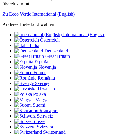
übereinstimmt.
Zu Ecco Verde International (English)
Anderes Lieferland wählen
International (English)
Österreich
Italia
Deutschland
Great Britain
España
Slovenija
France
România
Sverige
Hrvatska
Polska
Magyar
Suomi
България
Schweiz
Suisse
Svizzera
Switzerland