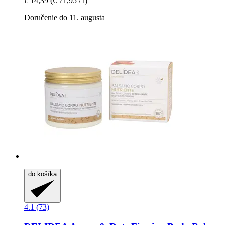
€ 14,39
(€ 71,95 / l)
Doručenie do 11. augusta
do košíka
4.1 (73)