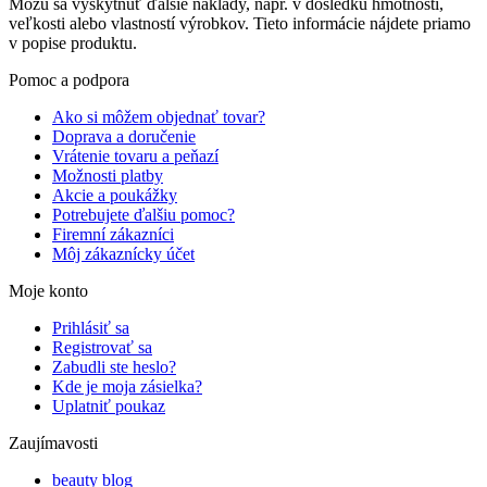
Môžu sa vyskytnúť ďalšie náklady, napr. v dôsledku hmotnosti,
veľkosti alebo vlastností výrobkov. Tieto informácie nájdete priamo
v popise produktu.
Pomoc a podpora
Ako si môžem objednať tovar?
Doprava a doručenie
Vrátenie tovaru a peňazí
Možnosti platby
Akcie a poukážky
Potrebujete ďalšiu pomoc?
Firemní zákazníci
Môj zákaznícky účet
Moje konto
Prihlásiť sa
Registrovať sa
Zabudli ste heslo?
Kde je moja zásielka?
Uplatniť poukaz
Zaujímavosti
beauty blog