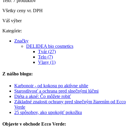
Telo: 7 produktov
Všetky ceny vr. DPH
Váš výber
Kategórie:
Značky
DELIDEA bio cosmetics
Tvár (27)
Telo (7)
Vlasy (1)
Z nášho blogu:
Karbonoir - od kokosu po aktívne uhlie
Starostlivosť a ochrana pred slnečnými lúčmi
Diéta a akné: Čo môžete robiť
Základné znalosti ochrany pred slnečným žiarením od Ecco
Verde
25 spôsobov, ako upokojiť pokožku
Objavte v obchode Ecco Verde: