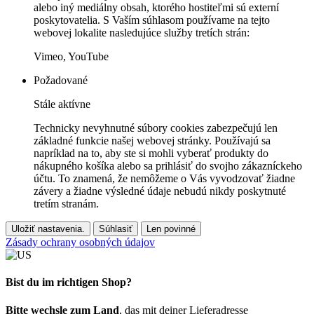
alebo iný mediálny obsah, ktorého hostiteľmi sú externí
poskytovatelia. S Vaším súhlasom používame na tejto
webovej lokalite nasledujúce služby tretích strán:
Vimeo, YouTube
Požadované
Stále aktívne
Technicky nevyhnutné súbory cookies zabezpečujú len
základné funkcie našej webovej stránky. Používajú sa
napríklad na to, aby ste si mohli vyberať produkty do
nákupného košíka alebo sa prihlásiť do svojho zákazníckeho
účtu. To znamená, že nemôžeme o Vás vyvodzovať žiadne
závery a žiadne výsledné údaje nebudú nikdy poskytnuté
tretím stranám.
Uložiť nastavenia.
Súhlasiť
Len povinné
Zásady ochrany osobných údajov
Bist du im richtigen Shop?
Bitte wechsle zum Land
, das mit deiner Lieferadresse