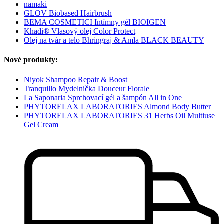
namaki
GLOV Biobased Hairbrush
BEMA COSMETICI Intímny gél BIOIGEN
Khadi® Vlasový olej Color Protect
Olej na tvár a telo Bhringraj & Amla BLACK BEAUTY
Nové produkty:
Niyok Shampoo Repair & Boost
Tranquillo Mydelnička Douceur Florale
La Saponaria Sprchovací gél a šampón All in One
PHYTORELAX LABORATORIES Almond Body Butter
PHYTORELAX LABORATORIES 31 Herbs Oil Multiuse
Gel Cream