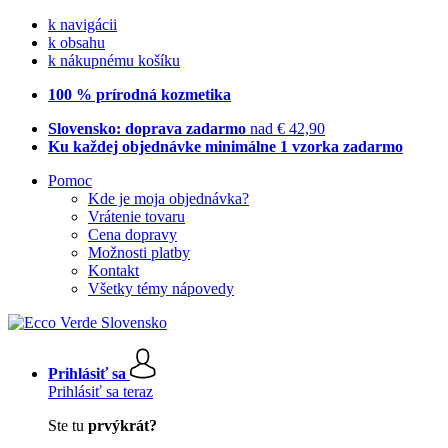
k navigácii
k obsahu
k nákupnému košíku
100 % prírodná kozmetika
Slovensko: doprava zadarmo
nad € 42,90
Ku každej objednávke minimálne 1 vzorka zadarmo
Pomoc
Kde je moja objednávka?
Vrátenie tovaru
Cena dopravy
Možnosti platby
Kontakt
Všetky témy nápovedy
Prihlásiť sa
Prihlásiť sa teraz
Ste tu
prvýkrát?