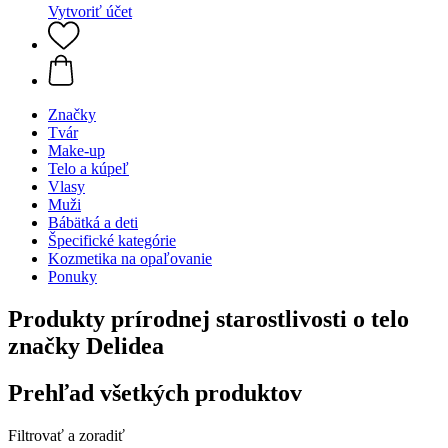
Vytvoriť účet
Značky
Tvár
Make-up
Telo a kúpeľ
Vlasy
Muži
Bábätká a deti
Špecifické kategórie
Kozmetika na opaľovanie
Ponuky
Produkty prírodnej starostlivosti o telo
značky Delidea
Prehľad všetkých produktov
Filtrovať a zoradiť