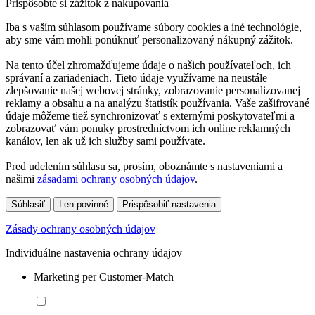
Prispôsobte si zážitok z nakupovania
Iba s vaším súhlasom používame súbory cookies a iné technológie,
aby sme vám mohli ponúknuť personalizovaný nákupný zážitok.
Na tento účel zhromažďujeme údaje o našich používateľoch, ich
správaní a zariadeniach. Tieto údaje využívame na neustále
zlepšovanie našej webovej stránky, zobrazovanie personalizovanej
reklamy a obsahu a na analýzu štatistík používania. Vaše zašifrované
údaje môžeme tiež synchronizovať s externými poskytovateľmi a
zobrazovať vám ponuky prostredníctvom ich online reklamných
kanálov, len ak už ich služby sami používate.
Pred udelením súhlasu sa, prosím, oboznámte s nastaveniami a
našimi
zásadami ochrany osobných údajov
.
Súhlasiť
Len povinné
Prispôsobiť nastavenia
Zásady ochrany osobných údajov
Individuálne nastavenia ochrany údajov
Marketing per Customer-Match