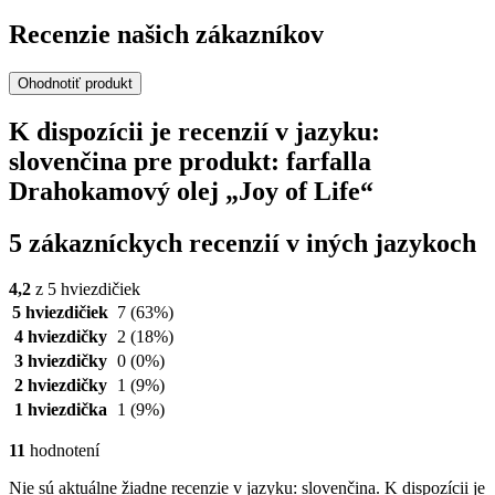
Recenzie našich zákazníkov
Ohodnotiť produkt
K dispozícii je recenzií v jazyku:
slovenčina pre produkt: farfalla
Drahokamový olej „Joy of Life“
5 zákazníckych recenzií v iných jazykoch
4,2
z 5 hviezdičiek
5 hviezdičiek
7
(63%)
4 hviezdičky
2
(18%)
3 hviezdičky
0
(0%)
2 hviezdičky
1
(9%)
1 hviezdička
1
(9%)
11
hodnotení
Nie sú aktuálne žiadne recenzie v jazyku: slovenčina. K dispozícii je