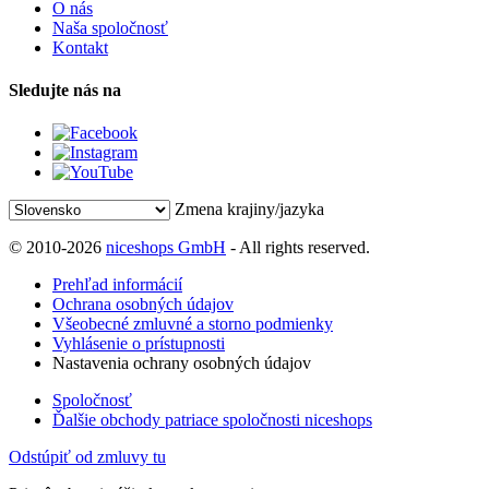
O nás
Naša spoločnosť
Kontakt
Sledujte nás na
Zmena krajiny/jazyka
© 2010-2026
niceshops GmbH
- All rights reserved.
Prehľad informácií
Ochrana osobných údajov
Všeobecné zmluvné a storno podmienky
Vyhlásenie o prístupnosti
Nastavenia ochrany osobných údajov
Spoločnosť
Ďalšie obchody patriace spoločnosti niceshops
Odstúpiť od zmluvy tu