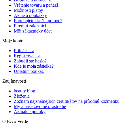
Vrátenie tovaru a peňazí
Možnosti platby
Akcie a poukážky
Potrebujete ďalšiu pomoc?
Firemní zákazníci
Môj zákaznícky účet
Moje konto
Prihlásiť sa
Registrovať sa
Zabudli ste heslo?
Kde je moja zásielka?
Uplatniť poukaz
Zaujímavosti
beauty blog
Zloženie
Zoznam najznámejších certifikátov na prírodnú kozmetiku
My a naše životné prostredie
Aktuálne ponuky
O Ecco Verde