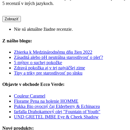
5 recenzií v iných jazykoch.
Zobraziť
Nie sú aktuálne žiadne recenzie.
Z nášho blogu:
Zbierka k Medzinárodnému dňu žien 2022
Zásaditá alebo pH neutrálna starostlivosť o pleť?
5 mýtov o suchej pokožke
Zdravá pokožka aj v tej najväčšej zime
Tipy a triky pre starostlivosť po slnku
Objavte v obchode Ecco Verde:
Couleur Caramel
Florame Pena na holenie HOMME
Pukka Bio ovocný čaj Elderberry & Echinacea
farfalla Drahokamový olej "Fountain of Youth"
UND GRETEL IMBE Eye & Cheek Shadow
Nové produkty: