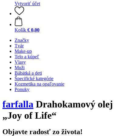
Vytvoriť účet
Košík
€ 0,00
Značky
Tvár
Make-up
Telo a kúpeľ
Vlasy
Muži
Bábätká a deti
Špecifické kategórie
Kozmetika na opaľovanie
Ponuky
farfalla
Drahokamový olej
„Joy of Life“
Objavte radosť zo života!