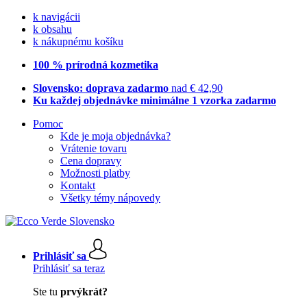
k navigácii
k obsahu
k nákupnému košíku
100 % prírodná kozmetika
Slovensko: doprava zadarmo
nad € 42,90
Ku každej objednávke minimálne 1 vzorka zadarmo
Pomoc
Kde je moja objednávka?
Vrátenie tovaru
Cena dopravy
Možnosti platby
Kontakt
Všetky témy nápovedy
Prihlásiť sa
Prihlásiť sa teraz
Ste tu
prvýkrát?