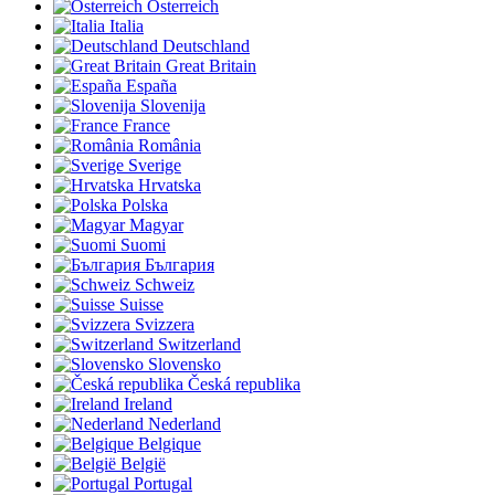
Österreich
Italia
Deutschland
Great Britain
España
Slovenija
France
România
Sverige
Hrvatska
Polska
Magyar
Suomi
България
Schweiz
Suisse
Svizzera
Switzerland
Slovensko
Česká republika
Ireland
Nederland
Belgique
België
Portugal