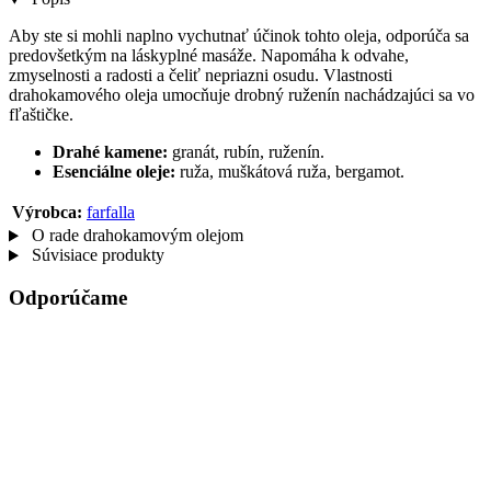
Aby ste si mohli naplno vychutnať účinok tohto oleja, odporúča sa
predovšetkým na láskyplné masáže. Napomáha k odvahe,
zmyselnosti a radosti a čeliť nepriazni osudu. Vlastnosti
drahokamového oleja umocňuje drobný ruženín nachádzajúci sa vo
fľaštičke.
Drahé kamene:
granát, rubín, ruženín.
Esenciálne oleje:
ruža, muškátová ruža, bergamot.
Výrobca:
farfalla
O rade drahokamovým olejom
Súvisiace produkty
Odporúčame