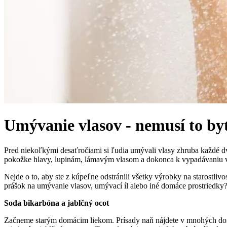
Umývanie vlasov - nemusí to b
Pred niekoľkými desaťročiami si ľudia umývali vlasy zhruba každé d
pokožke hlavy, lupinám, lámavým vlasom a dokonca k vypadávaniu vla
Nejde o to, aby ste z kúpeľne odstránili všetky výrobky na starostliv
prášok na umývanie vlasov, umývací íl alebo iné domáce prostriedky
Soda bikarbóna a jablčný ocot
Začneme starým domácim liekom. Prísady naň nájdete v mnohých dom