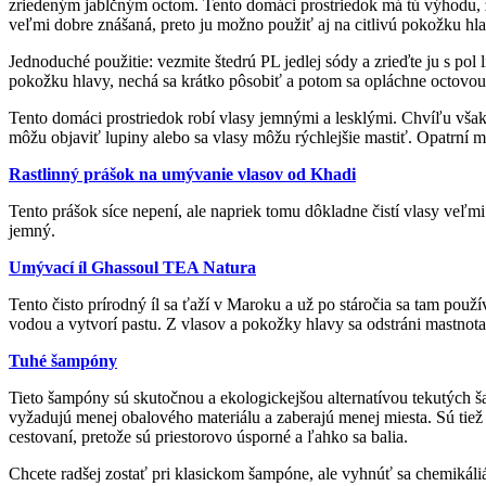
zriedeným jablčným octom. Tento domáci prostriedok má tú výhodu, že 
veľmi dobre znášaná, preto ju možno použiť aj na citlivú pokožku hla
Jednoduché použitie: vezmite štedrú PL jedlej sódy a zrieďte ju s po
pokožku hlavy, nechá sa krátko pôsobiť a potom sa opláchne octovo
Tento domáci prostriedok robí vlasy jemnými a lesklými. Chvíľu však
môžu objaviť lupiny alebo sa vlasy môžu rýchlejšie mastiť. Opatrní mu
Rastlinný prášok na umývanie vlasov od Khadi
Tento prášok síce nepení, ale napriek tomu dôkladne čistí vlasy ve
jemný.
Umývací íl Ghassoul TEA Natura
Tento čisto prírodný íl sa ťaží v Maroku a už po stáročia sa tam použí
vodou a vytvorí pastu. Z vlasov a pokožky hlavy sa odstráni mastnota 
Tuhé šampóny
Tieto šampóny sú skutočnou a ekologickejšou alternatívou tekutých 
vyžadujú menej obalového materiálu a zaberajú menej miesta. Sú tie
cestovaní, pretože sú priestorovo úsporné a ľahko sa balia.
Chcete radšej zostať pri klasickom šampóne, ale vyhnúť sa chemikál