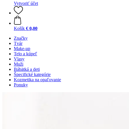
Vytvoriť účet
Košík
€ 0,00
Značky
Tvár
Make-up
Telo a kúpeľ
Vlasy
Muži
Bábätká a deti
Špecifické kategórie
Kozmetika na opaľovanie
Ponuky