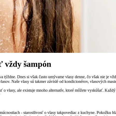
yť vždy šampón
va týždne. Dnes si však často umývame vlasy denne, čo však nie je vž
sov. Naše vlasy sú takmer závislé od kondicionérov, vlasových masie
osť o vlasy, ale existuje mnoho alternatív, ktoré môžete vyskúšať. Kaž
?
ácnostiach - starostlivosť o vlasy takpovediac z kuchyne. Pokožku 