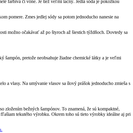
lé farbivá či vône. Je tiež veľmi lacný. Jedlá sóda je pokožkou
ovnakom pomere. Zmes jedlej sódy sa potom jednoducho nanesie na
osti možno očakávať až po štyroch až šiestich týždňoch. Dovtedy sa
ský šampón, pretože neobsahuje žiadne chemické látky a je veľmi
na telo a vlasy. Na umývanie vlasov sa ílový prášok jednoducho zmieša s
ké so zložením bežných šampónov. To znamená, že sú kompaktné,
ľašiam tekutého výrobku. Okrem toho sú tieto výrobky ideálne aj pri
u.