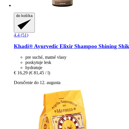
do košíka
4.4 (51)
Khadi®
Ayurvedic Elixir Shampoo Shining Shik
pre suché, matné vlasy
poskytuje lesk
hydratuje
€ 16,29
(€ 81,45 / l)
Doručenie do 12. augusta