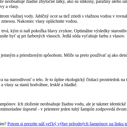
neobsahuje žiadne zbytočné látky, ako sú silikóny, parafíny alebo ume
vy a vlasy.
l litrom vlažnej vody. Jablčný ocot sa tiež zriedi s vlažnou vodou v r
u zmesou. Nakoniec vlasy opláchnite vodou.
 trvá, kým si naň pokožka hlavy zvykne. Optimálne výsledky starostliv
síte byť aj pri farbených vlasoch. Jedlá sóda vyťahuje farbu z vlasov.
ľmi jemným a prirodzeným spôsobom. Môže sa preto používať aj ako det
va na starostlivosť o telo. Je to úplne ekologický čistiaci prostriedok 
a vlasy sa stanú hodvábne, lesklé a hladké.
šampónov. Ich zloženie neobsahuje žiadnu vodu, ale je takmer identic
ž mimoriadne úsporné - v priemere jeden tuhý šampón zodpovedá dvom f
iám?
Potom si prezrite náš veľký výber prírodných šampónov na linku t