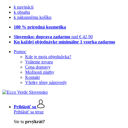
k navigácii
k obsahu
k nákupnému košíku
100 % prírodná kozmetika
Slovensko: doprava zadarmo
nad € 42,90
Ku každej objednávke minimálne 1 vzorka zadarmo
Pomoc
Kde je moja objednávka?
Vrátenie tovaru
Cena dopravy
Možnosti platby
Kontakt
Všetky témy nápovedy
Prihlásiť sa
Prihlásiť sa teraz
Ste tu
prvýkrát?