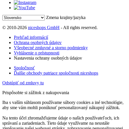
Zmena krajiny/jazyka
© 2010-2026
niceshops GmbH
- All rights reserved.
Prehľad informácií
Ochrana osobných údajov
Všeobecné zmluvné a storno podmienky
Vyhlásenie o prístupnosti
Nastavenia ochrany osobných údajov
Spoločnosť
Ďalšie obchody patriace spoločnosti niceshops
Odstúpiť od zmluvy tu
Prispôsobte si zážitok z nakupovania
Iba s vaším súhlasom používame súbory cookies a iné technológie,
aby sme vám mohli ponúknuť personalizovaný nákupný zážitok.
Na tento účel zhromažďujeme údaje o našich používateľoch, ich
správaní a zariadeniach. Tieto údaje využívame na neustále
zlepšovanie našej webovej stránky, zobrazovanie personalizovanej