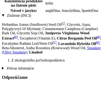
Konzistencia produktov
krém
na čistenie pleti:
Návod v jazyku:
angličtina, francúzština, španielčina
Zloženie (INCI)
[1]
Helianthus Annus (Sunflower) Seed Oil
, Glycerin, Aqua,
Polyglyceryl-10 Myristate, Cinnamomum Camphora (Camphor)
Bark Oil, Glycerin Soja Oil,
Juniperus Virginiana Wood
[1]
[1]
Extract
, Tocopherol (Vitamin E),
Citrus Bergamia Peel Oil
,
[1]
[1]
Eucalyptus Radiata Leaf/Stem Oil
,
Lavandula Hybrida Oil
,
Beta-Sitosterol, Aniba Rosodora (Rosewood) Wood Oil,
Squalane
(Olive Squalane)
,
Linalool
Z ekologického poľnohospodárstva
Právne informácie
Odporúčame