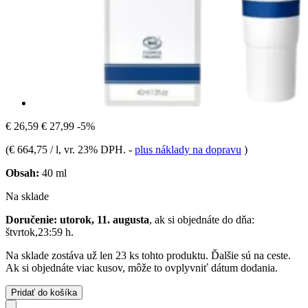
€ 26,59
€ 27,99
-5%
(
€ 664,75 / l
, vr. 23% DPH.
-
plus náklady na dopravu
)
Obsah:
40 ml
Na sklade
Doručenie: utorok, 11. augusta
, ak si objednáte do dňa:
štvrtok,23:59 h
.
Na sklade zostáva už len 23 ks tohto produktu. Ďalšie sú na ceste.
Ak si objednáte viac kusov, môže to ovplyvniť dátum dodania.
Pridať do košíka