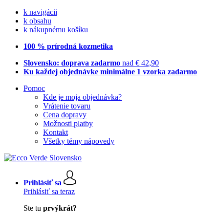
k navigácii
k obsahu
k nákupnému košíku
100 % prírodná kozmetika
Slovensko: doprava zadarmo
nad € 42,90
Ku každej objednávke minimálne 1 vzorka zadarmo
Pomoc
Kde je moja objednávka?
Vrátenie tovaru
Cena dopravy
Možnosti platby
Kontakt
Všetky témy nápovedy
Prihlásiť sa
Prihlásiť sa teraz
Ste tu
prvýkrát?