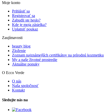
Moje konto
Prihlásiť sa
Registrovať sa
Zabudli ste heslo?
Kde je moja zásielka?
Uplatniť poukaz
Zaujímavosti
beauty blog
Zloženie
Zoznam najznámejších certifikátov na prírodnú kozmetiku
My a naše životné prostredie
Aktuálne ponuky
O Ecco Verde
O nás
Naša spoločnosť
Kontakt
Sledujte nás na