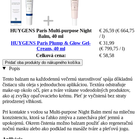
HUYGENS Paris Multi-purpose Night
€ 26,59
(€ 664,75
Balm, 40 ml
/ l)
HUYGENS Paris Plump & Glow Gel-
€ 31,99
Cream, 40 ml
(€ 799,75 / l)
Celková cena:
€ 58,58
Pridať oba produkty do nákupného košíka
Popis
Tento balzam na každodennú večernú starostlivosť spája dôkladnú
čistiacu silu oleja s jednoduchou aplikáciou. Textúra odstraňuje
make-up okolo očí, pier a tváre vrátane vodeodolných produktov,
ako aj zvyšky opaľovacieho krému. Pleť je vyčistená bez straty
prirodzenej vlhkosti.
Pri kontakte s vodou sa Multi-purpose Night Balm mení na mliečnu
konzistenciu, ktorá sa ľahko zmýva a zanecháva pleť jemnú a
upokojenú. Okrem čistenia možno balzam použiť ako regeneračnú
nočnú masku alebo ako podklad na masáže tváre a pleťovú jogu.