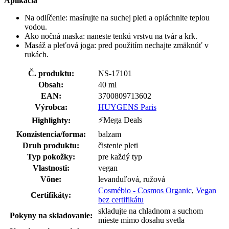
Aplikácia
Na odlíčenie: masírujte na suchej pleti a opláchnite teplou
vodou.
Ako nočná maska: naneste tenkú vrstvu na tvár a krk.
Masáž a pleťová joga: pred použitím nechajte zmäknúť v
rukách.
Č. produktu:
NS-17101
Obsah:
40 ml
EAN:
3700809713602
Výrobca:
HUYGENS Paris
⚡Mega Deals
Highlighty:
Konzistencia/forma:
balzam
Druh produktu:
čistenie pleti
Typ pokožky:
pre každý typ
Vlastnosti:
vegan
Vône:
levanduľová, ružová
Cosmébio - Cosmos Organic
,
Vegan
Certifikáty:
bez certifikátu
skladujte na chladnom a suchom
Pokyny na skladovanie:
mieste mimo dosahu svetla