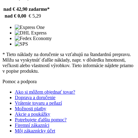
nad € 42,90
zadarmo*
nad € 0,00
€ 5,29
* Tieto náklady na doručenie sa vzťahujú na štandardnú prepravu.
Môžu sa vyskytnúť ďalšie náklady, napr. v dôsledku hmotnosti,
veľkosti alebo vlastností výrobkov. Tieto informácie nájdete priamo
v popise produktu.
Pomoc a podpora
Ako si môžem objednať tovar?
Doprava a doručenie
Vrátenie tovaru a peňazí
Možnosti platby
Akcie a poukážky
Potrebujete ďalšiu pomoc?
Firemní zákazníci
Môj zákaznícky účet