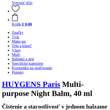
Vytvoriť účet
Košík
€ 0,00
Značky
Tvár
Make-up
Telo a kúpeľ
Vlasy
Muži
Bábätká a deti
Špecifické kategórie
Kozmetika na opaľovanie
Ponuky
HUYGENS Paris
Multi-
purpose Night Balm, 40 ml
Čistenie a starostlivosť v jednom balzame