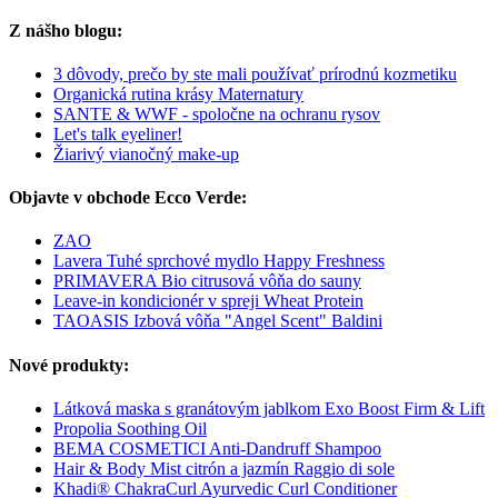
Z nášho blogu:
3 dôvody, prečo by ste mali používať prírodnú kozmetiku
Organická rutina krásy Maternatury
SANTE & WWF - spoločne na ochranu rysov
Let's talk eyeliner!
Žiarivý vianočný make-up
Objavte v obchode Ecco Verde:
ZAO
Lavera Tuhé sprchové mydlo Happy Freshness
PRIMAVERA Bio citrusová vôňa do sauny
Leave-in kondicionér v spreji Wheat Protein
TAOASIS Izbová vôňa "Angel Scent" Baldini
Nové produkty:
Látková maska s granátovým jablkom Exo Boost Firm & Lift
Propolia Soothing Oil
BEMA COSMETICI Anti-Dandruff Shampoo
Hair & Body Mist citrón a jazmín Raggio di sole
Khadi® ChakraCurl Ayurvedic Curl Conditioner