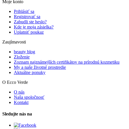
Moje konto
Prihlásiť sa
Registrovať sa
Zabudli ste heslo?
Kde je moja zásielka?
Uplatniť poukaz
Zaujímavosti
beauty blog
Zloženie
Zoznam najznámejších certifikátov na prírodnú kozmetiku
My a naše životné prostredie
Aktuálne ponuky
O Ecco Verde
O nás
Naša spoločnosť
Kontakt
Sledujte nás na