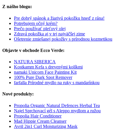
Z nášho blogu:
Pre dobrý spánok a žiarivú pokožku hneď z rána!
Potrebujem očný krém?
Prečo používať pleťový olej
Zdravá pokožka aj v tej najväčšej zime
Ošetrenie zmiešanej pokožky s prírodnou kozmetikou
Objavte v obchode Ecco Verde:
NATURA SIBERICA
Kostkamm Kefa s drevenými kolíkmi
namaki Unicorn Face Painting Kit
100% Pure Dark Spot Remover
farfalla Prírodné mydlo na ruky s mandarínkou
Nové produkty:
Propolia Organic Natural Defences Herbal Tea
Najel Sprchovací gél s Aleppo mydlom a ružou
Propolia Hair Conditioner
Mad Hippie Cream Cleanser
Avril 2in1 Curl Moisturizing Mask