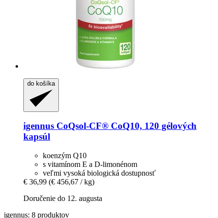
do košíka
igennus
CoQsol-​CF® CoQ10, 120 gélových
kapsúl
koenzým Q10
s vitamínom E a D-limonénom
veľmi vysoká biologická dostupnosť
€ 36,99
(€ 456,67 / kg)
Doručenie do 12. augusta
igennus: 8 produktov