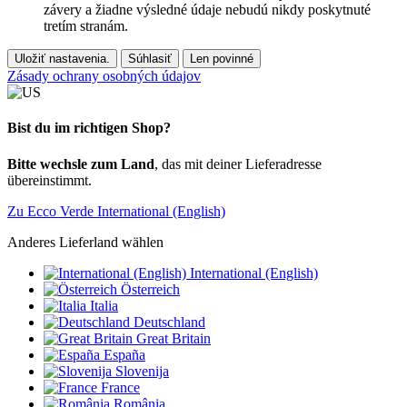
závery a žiadne výsledné údaje nebudú nikdy poskytnuté
tretím stranám.
Uložiť nastavenia.
Súhlasiť
Len povinné
Zásady ochrany osobných údajov
Bist du im richtigen Shop?
Bitte wechsle zum Land
, das mit deiner Lieferadresse
übereinstimmt.
Zu Ecco Verde International (English)
Anderes Lieferland wählen
International (English)
Österreich
Italia
Deutschland
Great Britain
España
Slovenija
France
România