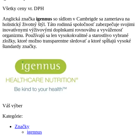
Všetky ceny vr. DPH
Anglická značka
igennus
so sídlom v Cambrigde sa zameriava na
holistický životný štýl. Táto rodinná spoločnosť zabezpečuje svojimi
inovatívnymi výživovými doplnkami rovnováhu a vyváženosť
organizmu. Používajú sa len vysokokvalitné a starostlivo vybrané
zložky, ktoré možno transparentne sledovať a ktoré spĺňajú vysoké
štandardy značky.
Váš výber
Kategórie:
Značky
igennus