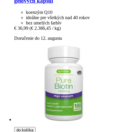
gélových kapsúl
koenzým Q10
ideálne pre všetkých nad 40 rokov
bez umelých farbív
€ 36,99
(€ 2.386,45 / kg)
Doručenie do 12. augusta
do košíka