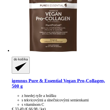
do košíka
igennus
Pure & Essential Vegan Pro-​Collagen,
500 g
z hnedej ryže a hrášku
s tekvicovými a slnečnicovými semienkami
s vitamínom C
€ 33,49
(€ 66,98 / kg)