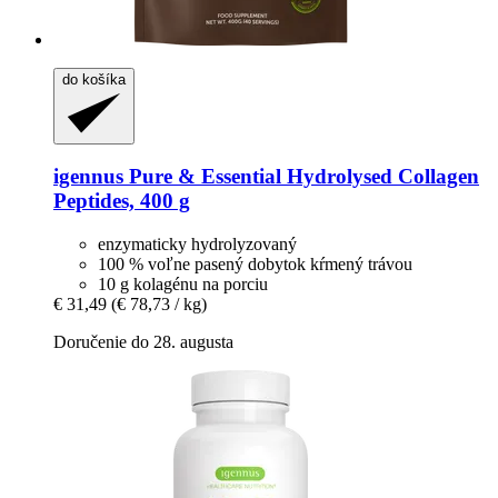
do košíka
igennus
Pure & Essential Hydrolysed Collagen
Peptides, 400 g
enzymaticky hydrolyzovaný
100 % voľne pasený dobytok kŕmený trávou
10 g kolagénu na porciu
€ 31,49
(€ 78,73 / kg)
Doručenie do 28. augusta