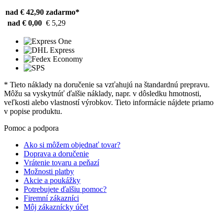
nad € 42,90
zadarmo*
nad € 0,00
€ 5,29
* Tieto náklady na doručenie sa vzťahujú na štandardnú prepravu.
Môžu sa vyskytnúť ďalšie náklady, napr. v dôsledku hmotnosti,
veľkosti alebo vlastností výrobkov. Tieto informácie nájdete priamo
v popise produktu.
Pomoc a podpora
Ako si môžem objednať tovar?
Doprava a doručenie
Vrátenie tovaru a peňazí
Možnosti platby
Akcie a poukážky
Potrebujete ďalšiu pomoc?
Firemní zákazníci
Môj zákaznícky účet