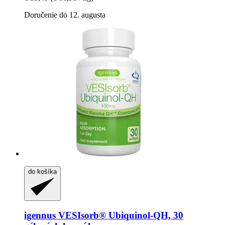
Doručenie do 12. augusta
do košíka
igennus
VESIsorb® Ubiquinol-​QH, 30