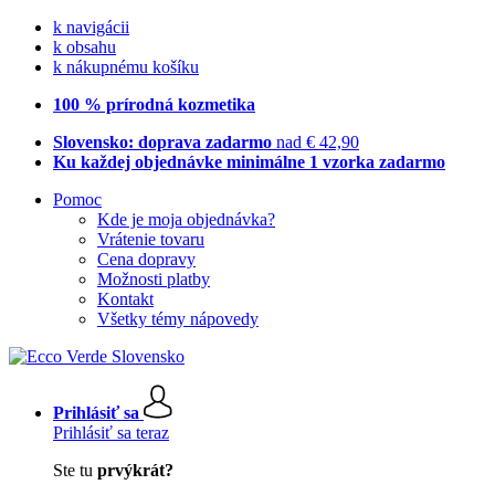
k navigácii
k obsahu
k nákupnému košíku
100 % prírodná kozmetika
Slovensko: doprava zadarmo
nad € 42,90
Ku každej objednávke minimálne 1 vzorka zadarmo
Pomoc
Kde je moja objednávka?
Vrátenie tovaru
Cena dopravy
Možnosti platby
Kontakt
Všetky témy nápovedy
Prihlásiť sa
Prihlásiť sa teraz
Ste tu
prvýkrát?