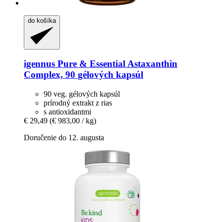
do košíka
igennus
Pure & Essential Astaxanthin
Complex, 90 gélových kapsúl
90 veg. gélových kapsúl
prírodný extrakt z rias
s antioxidantmi
€ 29,49
(€ 983,00 / kg)
Doručenie do 12. augusta