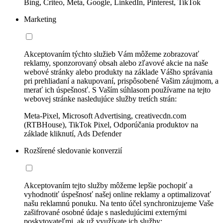
Bing, Criteo, Meta, Google, LinkedIn, Pinterest, TikTok
Marketing
Akceptovaním týchto služieb Vám môžeme zobrazovať
reklamy, sponzorovaný obsah alebo zľavové akcie na naše
webové stránky alebo produkty na základe Vášho správania
pri prehliadaní a nakupovaní, prispôsobené Vašim záujmom, a
merať ich úspešnosť. S Vaším súhlasom používame na tejto
webovej stránke nasledujúce služby tretích strán:
Meta-Pixel, Microsoft Advertising, creativecdn.com
(RTBHouse), TikTok Pixel, Odporúčania produktov na
základe kliknutí, Ads Defender
Rozšírené sledovanie konverzií
Akceptovaním tejto služby môžeme lepšie pochopiť a
vyhodnotiť úspešnosť našej online reklamy a optimalizovať
našu reklamnú ponuku. Na tento účel synchronizujeme Vaše
zašifrované osobné údaje s nasledujúcimi externými
poskytovateľmi, ak už využívate ich služby: