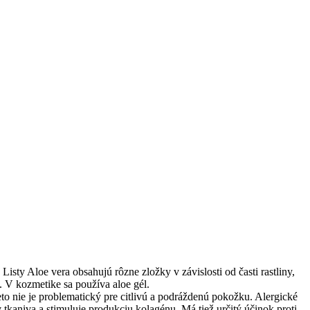
sty Aloe vera obsahujú rôzne zložky v závislosti od časti rastliny,
ň. V kozmetike sa používa aloe gél.
eto nie je problematický pre citlivú a podráždenú pokožku. Alergické
v tkaniva a stimuluje produkciu kolagénu. Má tiež určitý účinok proti