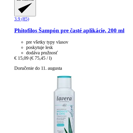
3.9 (85)
Phitofilos
Šampón pre časté aplikácie, 200 ml
pre všetky typy vlasov
poskytuje lesk
dodáva pružnosť
€ 15,09
(€ 75,45 / l)
Doručenie do 11. augusta