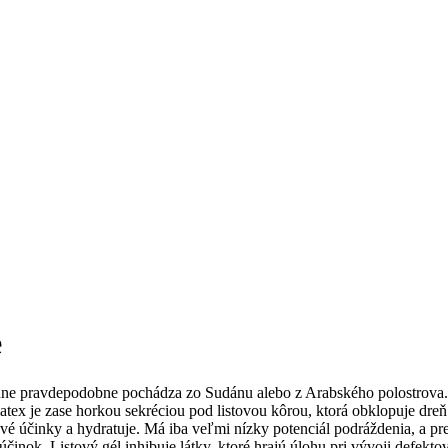
e
odne pravdepodobne pochádza zo Sudánu alebo z Arabského polostrova. Li
 latex je zase horkou sekréciou pod listovou kôrou, ktorá obklopuje dre
lové účinky a hydratuje. Má iba veľmi nízky potenciál podráždenia, a pr
činok. Listový gél inhibuje látky, ktoré hrajú úlohu pri vývoji defekto