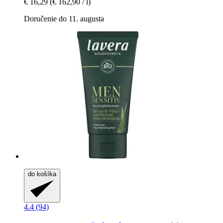
€ 16,29
(€ 162,90 / l)
Doručenie do 11. augusta
do košíka
4.4 (94)