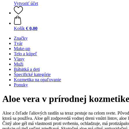
Vytvoriť účet
Košík
€ 0,00
Značky
Tvár
Make-up
Telo a kúpeľ
Vlasy
Muži
Bábätká a deti
Špecifické kategórie
Kozmetika na opaľovanie
Ponuky
Aloe vera v prírodnej kozmetik
Aloe z čeľade ľaliových rastlín sa teraz pestuje na celom svete. Pôv
ktorá sa používa. Aloe gél zodpovedá vodnej dreni vnútri listov, aloe
Čistý aloe gél má vlastnosti proti svrbeniu, ochladzuje, má protizápa
reakcie sú tiež veľmi zriedkavé. Skutočné aloe má silný antioxidačný ú