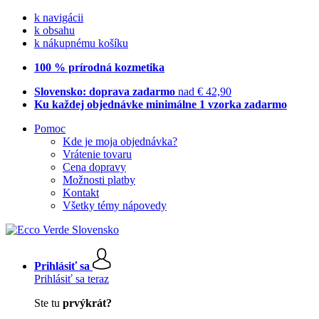
k navigácii
k obsahu
k nákupnému košíku
100 % prírodná kozmetika
Slovensko: doprava zadarmo
nad € 42,90
Ku každej objednávke minimálne 1 vzorka zadarmo
Pomoc
Kde je moja objednávka?
Vrátenie tovaru
Cena dopravy
Možnosti platby
Kontakt
Všetky témy nápovedy
Prihlásiť sa
Prihlásiť sa teraz
Ste tu
prvýkrát?