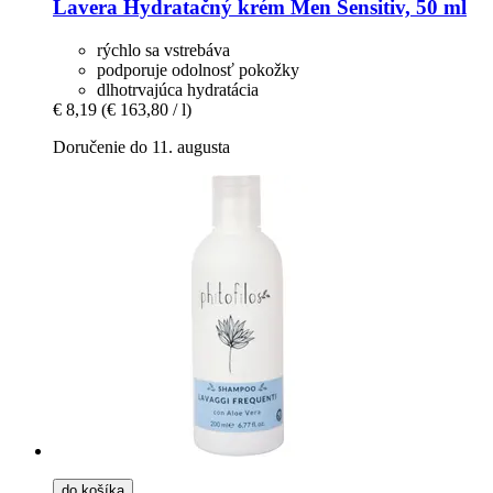
Lavera
Hydratačný krém Men Sensitiv, 50 ml
rýchlo sa vstrebáva
podporuje odolnosť pokožky
dlhotrvajúca hydratácia
€ 8,19
(€ 163,80 / l)
Doručenie do 11. augusta
do košíka