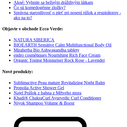
Akné: Vyhnite sa bežným dráždivým látkam
Čo sú komedogénne zložky?
Správna starostlivosť o pleť pri nosení rúšok a respirátorov -
ako na to?
Objavte v obchode Ecco Verde:
NATURA SIBERICA
BIOEARTH Sensitive Calm Multifunctional Body Oil
Miraherba Bio Ashwagandha tablety
endro cosmétiques Nourishing Rich Face Cream
Organic Toning Moisturiser Rock Rose - Lavender
Nové produkty:
Sublimactive Peau mature Revitalizing Night Balm
Propolia Active Shower Gel
Najel Prášok z bahna z Mŕtveho mora
Khadi® ChakraCurl Ayurvedic Curl Conditioner
Niyok Shampoo Volume & Boost