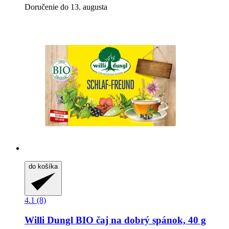
Doručenie do 13. augusta
do košíka
4.1 (8)
Willi Dungl
BIO čaj na dobrý spánok, 40 g