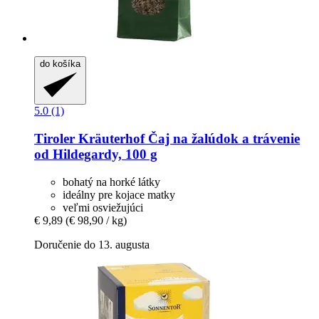
do košíka
5.0 (1)
Tiroler Kräuterhof
Čaj na žalúdok a trávenie
od Hildegardy, 100 g
bohatý na horké látky
ideálny pre kojace matky
veľmi osviežujúci
€ 9,89
(€ 98,90 / kg)
Doručenie do 13. augusta