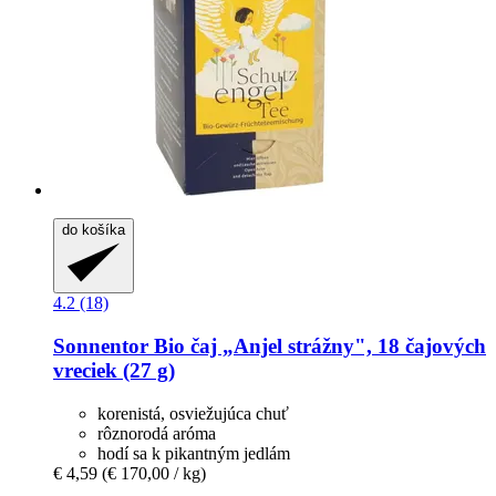
do košíka
4.2 (18)
Sonnentor
Bio čaj „Anjel strážny", 18 čajových
vreciek (27 g)
korenistá, osviežujúca chuť
rôznorodá aróma
hodí sa k pikantným jedlám
€ 4,59
(€ 170,00 / kg)