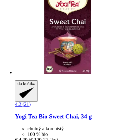
do košíka
4.2 (21)
Yogi Tea
Bio Sweet Chai, 34 g
chutný a korenistý
100 % bio
€ 4,39
(€ 129,12 / kg)