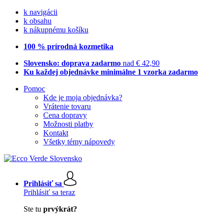
k navigácii
k obsahu
k nákupnému košíku
100 % prírodná kozmetika
Slovensko: doprava zadarmo
nad € 42,90
Ku každej objednávke minimálne 1 vzorka zadarmo
Pomoc
Kde je moja objednávka?
Vrátenie tovaru
Cena dopravy
Možnosti platby
Kontakt
Všetky témy nápovedy
Prihlásiť sa
Prihlásiť sa teraz
Ste tu
prvýkrát?