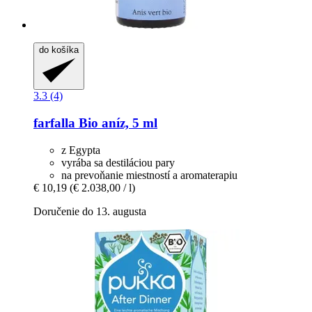
do košíka
3.3 (4)
farfalla
Bio aníz, 5 ml
z Egypta
vyrába sa destiláciou pary
na prevoňanie miestností a aromaterapiu
€ 10,19
(€ 2.038,00 / l)
Doručenie do 13. augusta