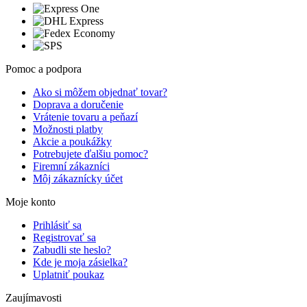
Pomoc a podpora
Ako si môžem objednať tovar?
Doprava a doručenie
Vrátenie tovaru a peňazí
Možnosti platby
Akcie a poukážky
Potrebujete ďalšiu pomoc?
Firemní zákazníci
Môj zákaznícky účet
Moje konto
Prihlásiť sa
Registrovať sa
Zabudli ste heslo?
Kde je moja zásielka?
Uplatniť poukaz
Zaujímavosti