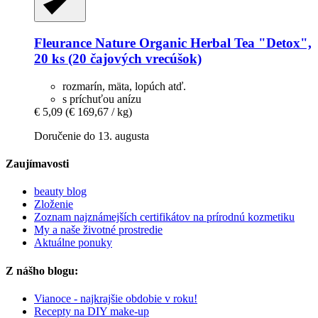
Fleurance Nature
Organic Herbal Tea "Detox",
20 ks (20 čajových vrecúšok)
rozmarín, mäta, lopúch atď.
s príchuťou anízu
€ 5,09
(€ 169,67 / kg)
Doručenie do 13. augusta
Zaujímavosti
beauty blog
Zloženie
Zoznam najznámejších certifikátov na prírodnú kozmetiku
My a naše životné prostredie
Aktuálne ponuky
Z nášho blogu:
Vianoce - najkrajšie obdobie v roku!
Recepty na DIY make-up