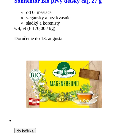
Sonnentor
Bio prvý detský čaj, 27 g
od 6. mesiaca
vegánsky a bez kvasníc
sladký a korenistý
€ 4,59
(€ 170,00 / kg)
Doručenie do 13. augusta
do košíka