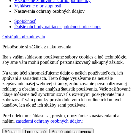
Všeobecné zmluvné a storno podmienky
Vyhlásenie o prístupnosti
Nastavenia ochrany osobných údajov
Spoločnosť
Ďalšie obchody patriace spoločnosti niceshops
Odstúpiť od zmluvy tu
Prispôsobte si zážitok z nakupovania
Iba s vaším súhlasom používame súbory cookies a iné technológie,
aby sme vám mohli ponúknuť personalizovaný nákupný zážitok.
Na tento účel zhromažďujeme údaje o našich používateľoch, ich
správaní a zariadeniach. Tieto údaje využívame na neustále
zlepšovanie našej webovej stránky, zobrazovanie personalizovanej
reklamy a obsahu a na analýzu štatistík používania. Vaše zašifrované
údaje môžeme tiež synchronizovať s externými poskytovateľmi a
zobrazovať vám ponuky prostredníctvom ich online reklamných
kanálov, len ak už ich služby sami používate.
Pred udelením súhlasu sa, prosím, oboznámte s nastaveniami a
našimi
zásadami ochrany osobných údajov
.
Súhlasiť
Len povinné
Prispôsobiť nastavenia