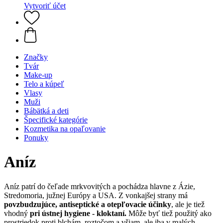
Vytvoriť účet
Značky
Tvár
Make-up
Telo a kúpeľ
Vlasy
Muži
Bábätká a deti
Špecifické kategórie
Kozmetika na opaľovanie
Ponuky
Aníz
Aníz patrí do čeľade mrkvovitých a pochádza hlavne z Ázie,
Stredomoria, južnej Európy a USA. Z vonkajšej strany má
povzbudzujúce, antiseptické a otepľovacie účinky
, ale je tiež
vhodný
pri ústnej hygiene - kloktaní.
Môže byť tiež použitý ako
prostriedok proti blchám, roztočom a všiam, ale iba v malých