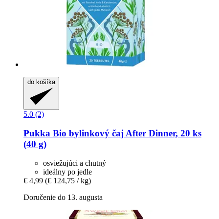
do košíka
5.0 (2)
Pukka
Bio bylinkový čaj After Dinner, 20 ks
(40 g)
osviežujúci a chutný
ideálny po jedle
€ 4,99
(€ 124,75 / kg)
Doručenie do 13. augusta