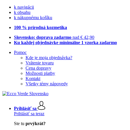
k navigácii
k obsahu
k nákupnému košíku
100 % prírodná kozmetika
Slovensko: doprava zadarmo
nad € 42,90
Ku každej objednávke minimálne 1 vzorka zadarmo
Pomoc
Kde je moja objednávka?
Vrátenie tovaru
Cena dopravy
Možnosti platby
Kontakt
Všetky témy nápovedy
Prihlásiť sa
Prihlásiť sa teraz
Ste tu
prvýkrát?