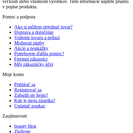
veľkosti alebo vlastností výrobkov. Tieto informácie nájdete priamo
v popise produktu.
Pomoc a podpora
Ako si môžem objednať tovar?
Doprava a doručenie
Vrátenie tovaru a peňazí
Možnosti platby
Akcie a poukážky
Potrebujete ďalšiu pomoc?
Firemní zákazníci
Môj zákaznícky účet
Moje konto
Prihlásiť sa
Registrovať sa
Zabudli ste heslo?
Kde je moja zásielka?
Uplatniť poukaz
Zaujímavosti
beauty blog
Zloženie