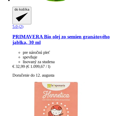
do košíka
5.0 (2)
PRIMAVERA
Bio olej zo semien granátového
jablka, 30 ml
pre náročnú pleť
spevňuje
lisovaný za studena
€ 32,99
(€ 1.099,67 / l)
Doručenie do 12. augusta