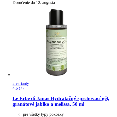
Doručenie do 12. augusta
2 varianty
4.6 (7)
Le Erbe di Janas
Hydratačný sprchovací gél,
granátové jablko a melissa, 50 ml
pre všetky typy pokožky