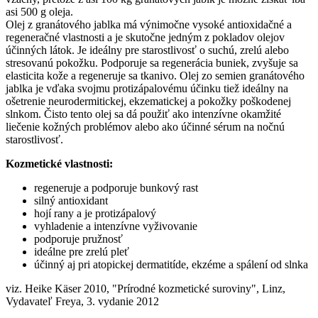
asi 500 g oleja.
Olej z granátového jablka má výnimočne vysoké antioxidačné a
regeneračné vlastnosti a je skutočne jedným z pokladov olejov
účinných látok. Je ideálny pre starostlivosť o suchú, zrelú alebo
stresovanú pokožku. Podporuje sa regenerácia buniek, zvyšuje sa
elasticita kože a regeneruje sa tkanivo. Olej zo semien granátového
jablka je vďaka svojmu protizápalovému účinku tiež ideálny na
ošetrenie neurodermitickej, ekzematickej a pokožky poškodenej
slnkom. Čisto tento olej sa dá použiť ako intenzívne okamžité
liečenie kožných problémov alebo ako účinné sérum na nočnú
starostlivosť.
Kozmetické vlastnosti:
regeneruje a podporuje bunkový rast
silný antioxidant
hojí rany a je protizápalový
vyhladenie a intenzívne vyživovanie
podporuje pružnosť
ideálne pre zrelú pleť
účinný aj pri atopickej dermatitíde, ekzéme a spálení od slnka
viz. Heike Käser 2010, "Prírodné kozmetické suroviny", Linz,
Vydavateľ Freya, 3. vydanie 2012