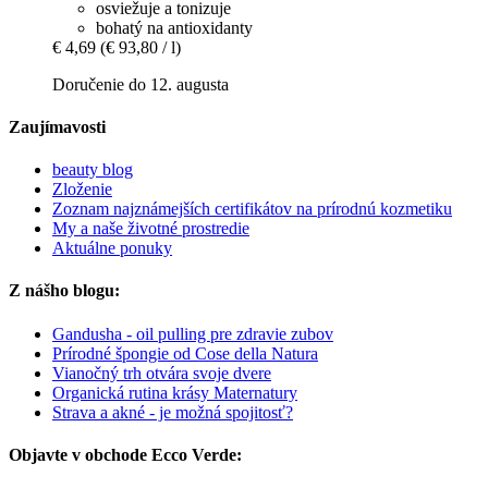
osviežuje a tonizuje
bohatý na antioxidanty
€ 4,69
(€ 93,80 / l)
Doručenie do 12. augusta
Zaujímavosti
beauty blog
Zloženie
Zoznam najznámejších certifikátov na prírodnú kozmetiku
My a naše životné prostredie
Aktuálne ponuky
Z nášho blogu:
Gandusha - oil pulling pre zdravie zubov
Prírodné špongie od Cose della Natura
Vianočný trh otvára svoje dvere
Organická rutina krásy Maternatury
Strava a akné - je možná spojitosť?
Objavte v obchode Ecco Verde: