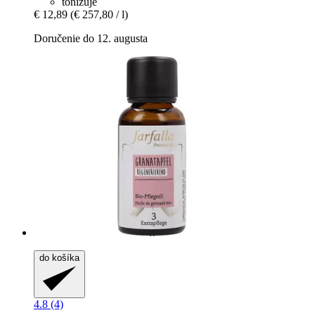
tonizuje
€ 12,89
(€ 257,80 / l)
Doručenie do 12. augusta
do košíka
4.8 (4)