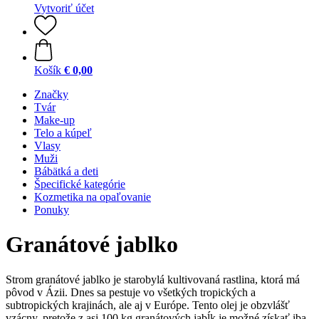
Vytvoriť účet
Košík
€ 0,00
Značky
Tvár
Make-up
Telo a kúpeľ
Vlasy
Muži
Bábätká a deti
Špecifické kategórie
Kozmetika na opaľovanie
Ponuky
Granátové jablko
Strom granátové jablko je starobylá kultivovaná rastlina, ktorá má
pôvod v Ázii. Dnes sa pestuje vo všetkých tropických a
subtropických krajinách, ale aj v Európe. Tento olej je obzvlášť
vzácny, pretože z asi 100 kg granátových jabĺk je možné získať iba