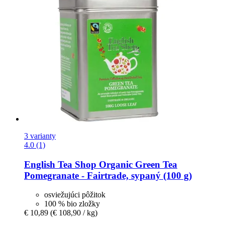
3 varianty
4.0 (1)
English Tea Shop
Organic Green Tea
Pomegranate -​ Fairtrade, sypaný (100 g)
osviežujúci pôžitok
100 % bio zložky
€ 10,89
(€ 108,90 / kg)