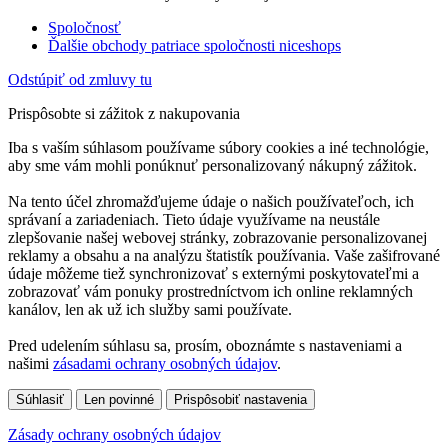
Spoločnosť
Ďalšie obchody patriace spoločnosti niceshops
Odstúpiť od zmluvy tu
Prispôsobte si zážitok z nakupovania
Iba s vaším súhlasom používame súbory cookies a iné technológie,
aby sme vám mohli ponúknuť personalizovaný nákupný zážitok.
Na tento účel zhromažďujeme údaje o našich používateľoch, ich
správaní a zariadeniach. Tieto údaje využívame na neustále
zlepšovanie našej webovej stránky, zobrazovanie personalizovanej
reklamy a obsahu a na analýzu štatistík používania. Vaše zašifrované
údaje môžeme tiež synchronizovať s externými poskytovateľmi a
zobrazovať vám ponuky prostredníctvom ich online reklamných
kanálov, len ak už ich služby sami používate.
Pred udelením súhlasu sa, prosím, oboznámte s nastaveniami a
našimi
zásadami ochrany osobných údajov
.
Súhlasiť
Len povinné
Prispôsobiť nastavenia
Zásady ochrany osobných údajov