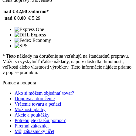
Cena dopravy: Slovensko
nad € 42,90
zadarmo*
nad € 0,00
€ 5,29
* Tieto náklady na doručenie sa vzťahujú na štandardnú prepravu.
Môžu sa vyskytnúť ďalšie náklady, napr. v dôsledku hmotnosti,
veľkosti alebo vlastností výrobkov. Tieto informácie nájdete priamo
v popise produktu.
Pomoc a podpora
Ako si môžem objednať tovar?
Doprava a doručenie
Vrátenie tovaru a peňazí
Možnosti platby
Akcie a poukážky
Potrebujete ďalšiu pomoc?
Firemní zákazníci
Môj zákaznícky účet