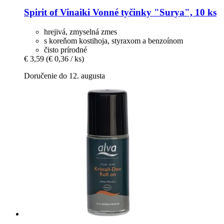
Spirit of Vinaiki
Vonné tyčinky "Surya", 10 ks
hrejivá, zmyselná zmes
s koreňom kostihoja, styraxom a benzoínom
čisto prírodné
€ 3,59
(€ 0,36 / ks)
Doručenie do 12. augusta