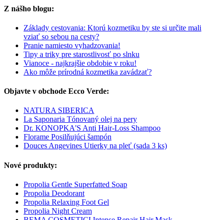
Z nášho blogu:
Základy cestovania: Ktorú kozmetiku by ste si určite mali
vziať so sebou na cesty?
Pranie namiesto vyhadzovania!
Tipy a triky pre starostlivosť po slnku
Vianoce - najkrajšie obdobie v roku!
Ako môže prírodná kozmetika zavádzať?
Objavte v obchode Ecco Verde:
NATURA SIBERICA
La Saponaria Tónovaný olej na pery
Dr. KONOPKA'S Anti Hair-Loss Shampoo
Florame Posilňujúci šampón
Douces Angevines Utierky na pleť (sada 3 ks)
Nové produkty:
Propolia Gentle Superfatted Soap
Propolia Deodorant
Propolia Relaxing Foot Gel
Propolia Night Cream
BEMA COSMETICI Intense Repair Hair Mask