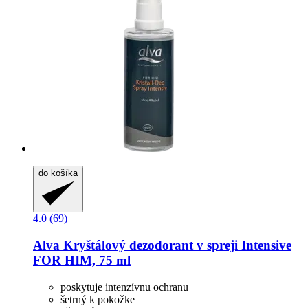
do košíka
4.0 (69)
Alva
Kryštálový dezodorant v spreji Intensive
FOR HIM, 75 ml
poskytuje intenzívnu ochranu
šetrný k pokožke