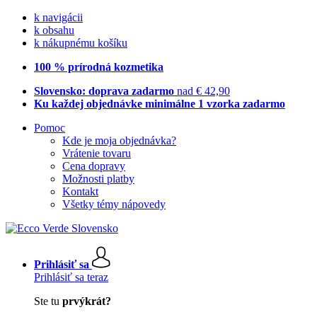
k navigácii
k obsahu
k nákupnému košíku
100 % prírodná kozmetika
Slovensko: doprava zadarmo
nad € 42,90
Ku každej objednávke minimálne 1 vzorka zadarmo
Pomoc
Kde je moja objednávka?
Vrátenie tovaru
Cena dopravy
Možnosti platby
Kontakt
Všetky témy nápovedy
Prihlásiť sa
Prihlásiť sa teraz
Ste tu
prvýkrát?