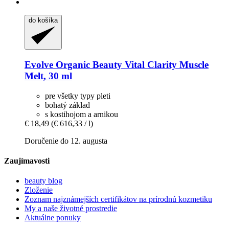
do košíka
Evolve Organic Beauty
Vital Clarity Muscle
Melt, 30 ml
pre všetky typy pleti
bohatý základ
s kostihojom a arnikou
€ 18,49
(€ 616,33 / l)
Doručenie do 12. augusta
Zaujímavosti
beauty blog
Zloženie
Zoznam najznámejších certifikátov na prírodnú kozmetiku
My a naše životné prostredie
Aktuálne ponuky