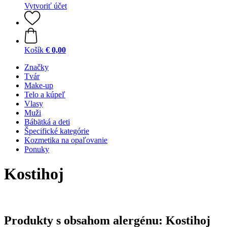
Vytvoriť účet
Košík
€ 0,00
Značky
Tvár
Make-up
Telo a kúpeľ
Vlasy
Muži
Bábätká a deti
Špecifické kategórie
Kozmetika na opaľovanie
Ponuky
Kostihoj
Produkty s obsahom alergénu: Kostihoj