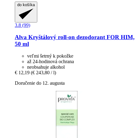
do košíka
3.8 (99)
Alva
Kryštálový roll-​on dezodorant FOR HIM,
50 ml
veľmi šetrný k pokožke
až 24-hodinová ochrana
neobsahuje alkohol
€ 12,19
(€ 243,80 / l)
Doručenie do 12. augusta