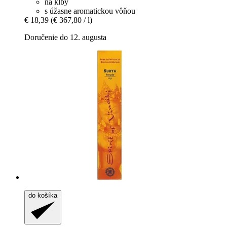
na kĺby
s úžasne aromatickou vôňou
€ 18,39
(€ 367,80 / l)
Doručenie do 12. augusta
do košíka