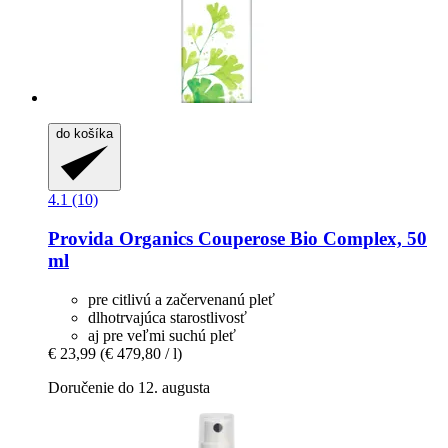
do košíka
4.1 (10)
Provida Organics
Couperose Bio Complex, 50
ml
pre citlivú a začervenanú pleť
dlhotrvajúca starostlivosť
aj pre veľmi suchú pleť
€ 23,99
(€ 479,80 / l)
Doručenie do 12. augusta