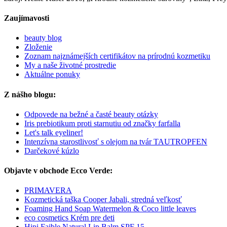
Zaujímavosti
beauty blog
Zloženie
Zoznam najznámejších certifikátov na prírodnú kozmetiku
My a naše životné prostredie
Aktuálne ponuky
Z nášho blogu:
Odpovede na bežné a časté beauty otázky
Iris prebiotikum proti starnutiu od značky farfalla
Let's talk eyeliner!
Intenzívna starostlivosť s olejom na tvár TAUTROPFEN
Darčekové kúzlo
Objavte v obchode Ecco Verde:
PRIMAVERA
Kozmetická taška Cooper Jabali, stredná veľkosť
Foaming Hand Soap Watermelon & Coco little leaves
eco cosmetics Krém pre deti
Hipi Faible Natural Lip Balm SPF 15