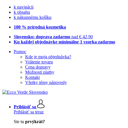
k navigácii
k obsahu
k nákupnému košíku
100 % prírodná kozmetika
Slovensko: doprava zadarmo
nad € 42,90
Ku každej objednávke minimálne 1 vzorka zadarmo
Pomoc
Kde je moja objednávka?
Vrátenie tovaru
Cena dopravy
Možnosti platby
Kontakt
Všetky témy nápovedy
Prihlásiť sa
Prihlásiť sa teraz
Ste tu
prvýkrát?