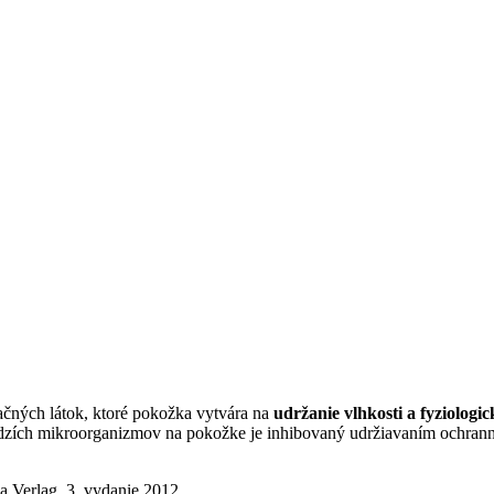
tačných látok, ktoré pokožka vytvára na
udržanie vlhkosti a fyziologi
cudzích mikroorganizmov na pokožke je inhibovaný udržiavaním ochrann
a Verlag, 3. vydanie 2012