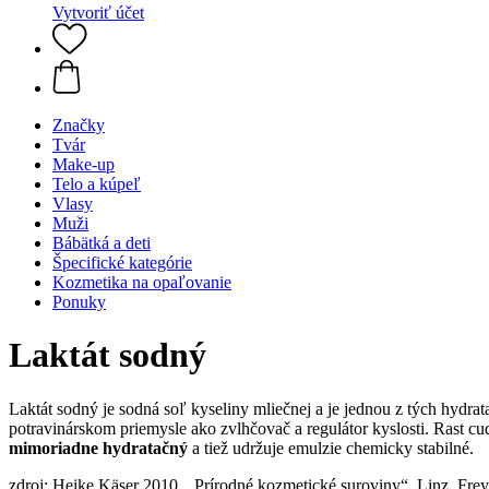
Vytvoriť účet
Značky
Tvár
Make-up
Telo a kúpeľ
Vlasy
Muži
Bábätká a deti
Špecifické kategórie
Kozmetika na opaľovanie
Ponuky
Laktát sodný
Laktát sodný je sodná soľ kyseliny mliečnej a je jednou z tých hydra
potravinárskom priemysle ako zvlhčovač a regulátor kyslosti. Rast 
mimoriadne hydratačný
a tiež udržuje emulzie chemicky stabilné.
zdroj: Heike Käser 2010, „Prírodné kozmetické suroviny“, Linz, Frey