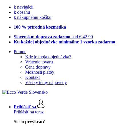
k navigácii
k obsahu
k nákupnému košíku
100 % prírodná kozmetika
Slovensko: doprava zadarmo
nad € 42,90
Ku každej objednávke minimálne 1 vzorka zadarmo
Pomoc
Kde je moja objednávka?
Vrátenie tovaru
Cena dopravy
Možnosti platby
Kontakt
Všetky témy nápovedy
Prihlásiť sa
Prihlásiť sa teraz
Ste tu
prvýkrát?