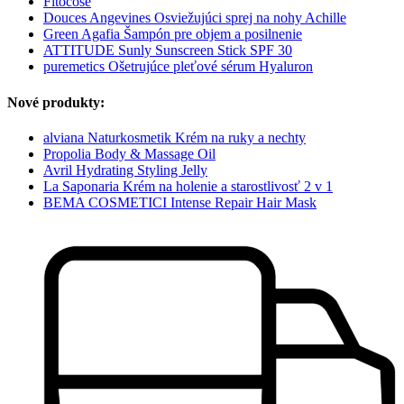
Fitocose
Douces Angevines Osviežujúci sprej na nohy Achille
Green Agafia Šampón pre objem a posilnenie
ATTITUDE Sunly Sunscreen Stick SPF 30
puremetics Ošetrujúce pleťové sérum Hyaluron
Nové produkty:
alviana Naturkosmetik Krém na ruky a nechty
Propolia Body & Massage Oil
Avril Hydrating Styling Jelly
La Saponaria Krém na holenie a starostlivosť 2 v 1
BEMA COSMETICI Intense Repair Hair Mask