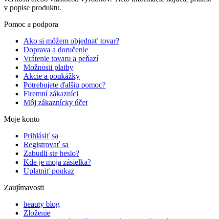
v popise produktu.
Pomoc a podpora
Ako si môžem objednať tovar?
Doprava a doručenie
Vrátenie tovaru a peňazí
Možnosti platby
Akcie a poukážky
Potrebujete ďalšiu pomoc?
Firemní zákazníci
Môj zákaznícky účet
Moje konto
Prihlásiť sa
Registrovať sa
Zabudli ste heslo?
Kde je moja zásielka?
Uplatniť poukaz
Zaujímavosti
beauty blog
Zloženie