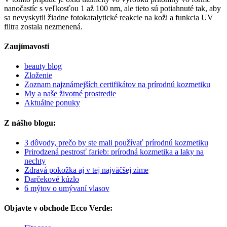
nanočastíc s veľkosťou 1 až 100 nm, ale tieto sú potiahnuté tak, aby
sa nevyskytli žiadne fotokatalytické reakcie na koži a funkcia UV
filtra zostala nezmenená.
Zaujímavosti
beauty blog
Zloženie
Zoznam najznámejších certifikátov na prírodnú kozmetiku
My a naše životné prostredie
Aktuálne ponuky
Z nášho blogu:
3 dôvody, prečo by ste mali používať prírodnú kozmetiku
Prirodzená pestrosť farieb: prírodná kozmetika a laky na
nechty
Zdravá pokožka aj v tej najväčšej zime
Darčekové kúzlo
6 mýtov o umývaní vlasov
Objavte v obchode Ecco Verde: