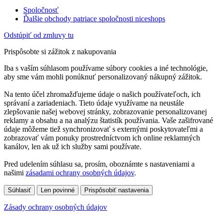
Spoločnosť
Ďalšie obchody patriace spoločnosti niceshops
Odstúpiť od zmluvy tu
Prispôsobte si zážitok z nakupovania
Iba s vaším súhlasom používame súbory cookies a iné technológie,
aby sme vám mohli ponúknuť personalizovaný nákupný zážitok.
Na tento účel zhromažďujeme údaje o našich používateľoch, ich
správaní a zariadeniach. Tieto údaje využívame na neustále
zlepšovanie našej webovej stránky, zobrazovanie personalizovanej
reklamy a obsahu a na analýzu štatistík používania. Vaše zašifrované
údaje môžeme tiež synchronizovať s externými poskytovateľmi a
zobrazovať vám ponuky prostredníctvom ich online reklamných
kanálov, len ak už ich služby sami používate.
Pred udelením súhlasu sa, prosím, oboznámte s nastaveniami a
našimi
zásadami ochrany osobných údajov
.
Súhlasiť
Len povinné
Prispôsobiť nastavenia
Zásady ochrany osobných údajov