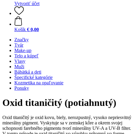
Vytvoriť účet
Košík
€ 0,00
Značky
Tvár
Make-up
Telo a kúpeľ
Vlasy
Muži
Bábätká a deti
Špecifické kategórie
Kozmetika na opaľovanie
Ponuky
Oxid titaničitý (potiahnutý)
Oxid titaničitý je oxid kovu, biely, nerozpustný, vysoko nepriesvitný
minerálny pigment. Vyskytuje sa v zemskej kôre a okrem svojej
schopnosti farebného pigmentu tvorí minerálny UV-A a UV-B filter.
V tomto prípade je oxid titaničitý vo výrobku prítomný vo forme