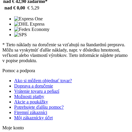
nad € 42,90
zadarmo*
nad € 0,00
€ 5,29
* Tieto náklady na doručenie sa vzťahujú na štandardnú prepravu.
Môžu sa vyskytnúť ďalšie náklady, napr. v dôsledku hmotnosti,
veľkosti alebo vlastností výrobkov. Tieto informácie nájdete priamo
v popise produktu.
Pomoc a podpora
Ako si môžem objednať tovar?
Doprava a doručenie
Vrátenie tovaru a peňazí
Možnosti platby
Akcie a poukážky
Potrebujete ďalšiu pomoc?
Firemní zákazníci
Môj zákaznícky účet
Moje konto