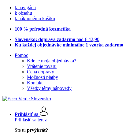
k navigácii
k obsahu
k nákupnému košíku
100 % prírodná kozmetika
Slovensko: doprava zadarmo
nad € 42,90
Ku každej objednávke minimálne 1 vzorka zadarmo
Pomoc
Kde je moja objednávka?
Vrátenie tovaru
Cena dopravy
Možnosti platby
Kontakt
Všetky témy nápovedy
Prihlásiť sa
Prihlásiť sa teraz
Ste tu
prvýkrát?