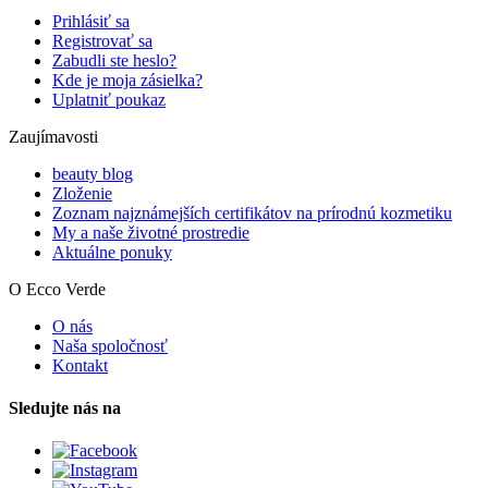
Prihlásiť sa
Registrovať sa
Zabudli ste heslo?
Kde je moja zásielka?
Uplatniť poukaz
Zaujímavosti
beauty blog
Zloženie
Zoznam najznámejších certifikátov na prírodnú kozmetiku
My a naše životné prostredie
Aktuálne ponuky
O Ecco Verde
O nás
Naša spoločnosť
Kontakt
Sledujte nás na