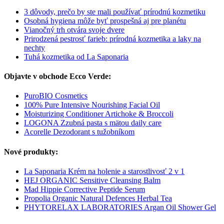
3 dôvody, prečo by ste mali používať prírodnú kozmetiku
Osobná hygiena môže byť prospešná aj pre planétu
Vianočný trh otvára svoje dvere
Prirodzená pestrosť farieb: prírodná kozmetika a laky na
nechty
Tuhá kozmetika od La Saponaria
Objavte v obchode Ecco Verde:
PuroBIO Cosmetics
100% Pure Intensive Nourishing Facial Oil
Moisturizing Conditioner Artichoke & Broccoli
LOGONA Zzubná pasta s mätou daily care
Acorelle Dezodorant s tužobníkom
Nové produkty:
La Saponaria Krém na holenie a starostlivosť 2 v 1
HEJ ORGANIC Sensitive Cleansing Balm
Mad Hippie Corrective Peptide Serum
Propolia Organic Natural Defences Herbal Tea
PHYTORELAX LABORATORIES Argan Oil Shower Gel