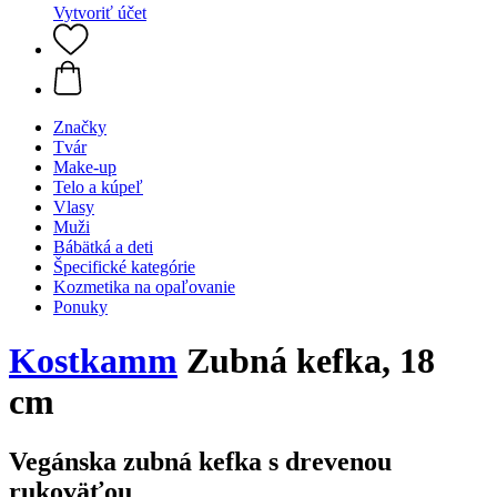
Vytvoriť účet
Značky
Tvár
Make-up
Telo a kúpeľ
Vlasy
Muži
Bábätká a deti
Špecifické kategórie
Kozmetika na opaľovanie
Ponuky
Kostkamm
Zubná kefka, 18
cm
Vegánska zubná kefka s drevenou
rukoväťou