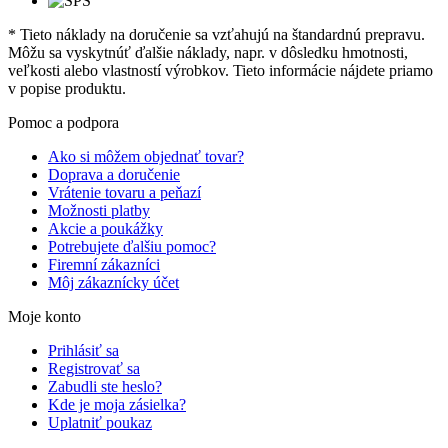
* Tieto náklady na doručenie sa vzťahujú na štandardnú prepravu.
Môžu sa vyskytnúť ďalšie náklady, napr. v dôsledku hmotnosti,
veľkosti alebo vlastností výrobkov. Tieto informácie nájdete priamo
v popise produktu.
Pomoc a podpora
Ako si môžem objednať tovar?
Doprava a doručenie
Vrátenie tovaru a peňazí
Možnosti platby
Akcie a poukážky
Potrebujete ďalšiu pomoc?
Firemní zákazníci
Môj zákaznícky účet
Moje konto
Prihlásiť sa
Registrovať sa
Zabudli ste heslo?
Kde je moja zásielka?
Uplatniť poukaz