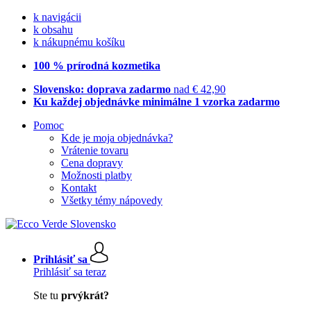
k navigácii
k obsahu
k nákupnému košíku
100 % prírodná kozmetika
Slovensko: doprava zadarmo
nad € 42,90
Ku každej objednávke minimálne 1 vzorka zadarmo
Pomoc
Kde je moja objednávka?
Vrátenie tovaru
Cena dopravy
Možnosti platby
Kontakt
Všetky témy nápovedy
Prihlásiť sa
Prihlásiť sa teraz
Ste tu
prvýkrát?