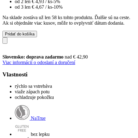
od 2 len
€ 4,93
/ ks
-5%
od 3 len
€ 4,67
/ ks
-10%
Na sklade zostáva už len 58 ks tohto produktu. Ďalšie sú na ceste.
Ak si objednáte viac kusov, môže to ovplyvniť dátum dodania.
Pridať do košíka
Slovensko: doprava zadarmo
nad € 42,90
Viac informácií o odoslaní a doručení
Vlastnosti
rýchlo sa vstrebáva
viaže zápach potu
ochladzuje pokožku
NaTrue
bez lepku