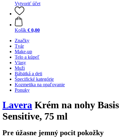
Vytvoriť účet
Košík
€ 0,00
Značky
Tvár
Make-up
Telo a kúpeľ
Vlasy
Muži
Bábätká a deti
Špecifické kategórie
Kozmetika na opaľovanie
Ponuky
Lavera
Krém na nohy Basis
Sensitive, 75 ml
Pre úžasne jemný pocit pokožky