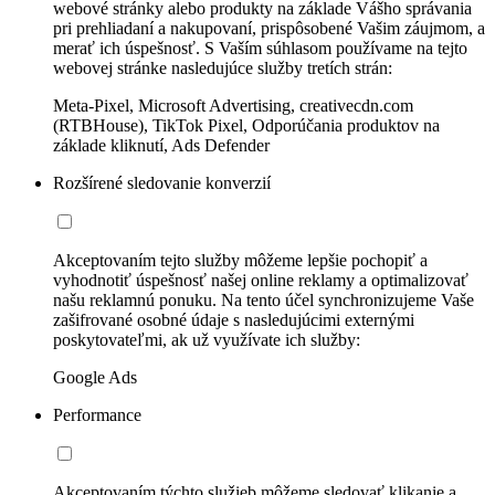
webové stránky alebo produkty na základe Vášho správania
pri prehliadaní a nakupovaní, prispôsobené Vašim záujmom, a
merať ich úspešnosť. S Vaším súhlasom používame na tejto
webovej stránke nasledujúce služby tretích strán:
Meta-Pixel, Microsoft Advertising, creativecdn.com
(RTBHouse), TikTok Pixel, Odporúčania produktov na
základe kliknutí, Ads Defender
Rozšírené sledovanie konverzií
Akceptovaním tejto služby môžeme lepšie pochopiť a
vyhodnotiť úspešnosť našej online reklamy a optimalizovať
našu reklamnú ponuku. Na tento účel synchronizujeme Vaše
zašifrované osobné údaje s nasledujúcimi externými
poskytovateľmi, ak už využívate ich služby:
Google Ads
Performance
Akceptovaním týchto služieb môžeme sledovať klikanie a