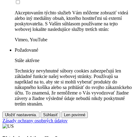
Akceptovaním týchto služieb Vám môžeme zobraziť videá
alebo iný mediálny obsah, ktorého hostiteľmi sú externí
poskytovatelia. S Vaším súhlasom používame na tejto
webovej lokalite nasledujúce služby tretích strán:
Vimeo, YouTube
Požadované
Stále aktívne
Technicky nevyhnutné súbory cookies zabezpečujú len
základné funkcie našej webovej stránky. Používajú sa
napríklad na to, aby ste si mohli vyberať produkty do
nákupného košíka alebo sa prihlásiť do svojho zákazníckeho
účtu. To znamená, že nemôžeme o Vás vyvodzovať žiadne
závery a žiadne výsledné údaje nebudú nikdy poskytnuté
tretím stranám.
Uložiť nastavenia.
Súhlasiť
Len povinné
Zásady ochrany osobných údajov