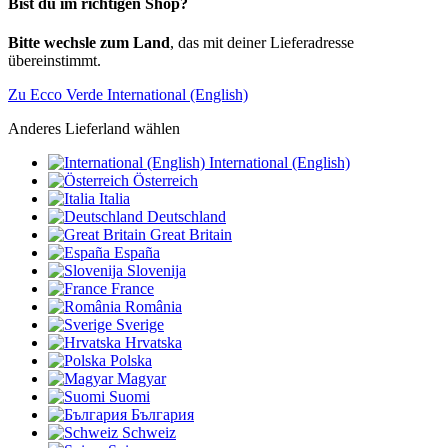
Bist du im richtigen Shop?
Bitte wechsle zum Land
, das mit deiner Lieferadresse
übereinstimmt.
Zu Ecco Verde International (English)
Anderes Lieferland wählen
International (English)
Österreich
Italia
Deutschland
Great Britain
España
Slovenija
France
România
Sverige
Hrvatska
Polska
Magyar
Suomi
България
Schweiz