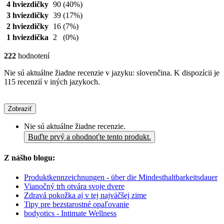
4 hviezdičky
90
(40%)
3 hviezdičky
39
(17%)
2 hviezdičky
16
(7%)
1 hviezdička
2
(0%)
222
hodnotení
Nie sú aktuálne žiadne recenzie v jazyku: slovenčina. K dispozícii je
115 recenzií v iných jazykoch.
Zobraziť
Nie sú aktuálne žiadne recenzie.
Buďte prvý a ohodnoťte tento produkt.
Z nášho blogu:
Produktkennzeichnungen - über die Mindesthaltbarkeitsdauer
Vianočný trh otvára svoje dvere
Zdravá pokožka aj v tej najväčšej zime
Tipy pre bezstarostné opaľovanie
bodyotics - Intimate Wellness