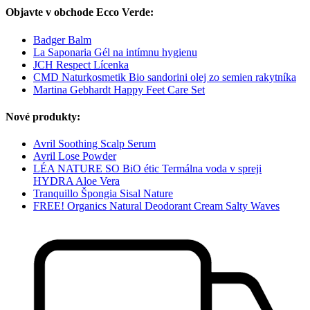
Objavte v obchode Ecco Verde:
Badger Balm
La Saponaria Gél na intímnu hygienu
JCH Respect Lícenka
CMD Naturkosmetik Bio sandorini olej zo semien rakytníka
Martina Gebhardt Happy Feet Care Set
Nové produkty:
Avril Soothing Scalp Serum
Avril Lose Powder
LÉA NATURE SO BiO étic Termálna voda v spreji
HYDRA Aloe Vera
Tranquillo Špongia Sisal Nature
FREE! Organics Natural Deodorant Cream Salty Waves