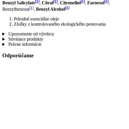
[1]
[1]
[1]
[1]
Benzyl Salicylate
,
Citral
,
Citronellol
,
Farnesol
,
[1]
[1]
Benzylbenzoat
,
Benzyl Alcohol
Prírodné esenciálne oleje
Zložky z kontrolovaného ekologického pestovania
Upozornenie od výrobcu
Súvisiace produkty
Právne informácie
Odporúčame