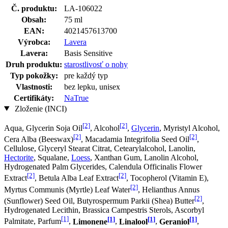
Č. produktu:
LA-106022
Obsah:
75 ml
EAN:
4021457613700
Výrobca:
Lavera
Lavera:
Basis Sensitive
Druh produktu:
starostlivosť o nohy
Typ pokožky:
pre každý typ
Vlastnosti:
bez lepku, unisex
Certifikáty:
NaTrue
Zloženie (INCI)
[2]
[2]
Aqua, Glycerin Soja Oil
, Alcohol
,
Glycerin
, Myristyl Alcohol,
[2]
[2]
Cera Alba (Beeswax)
, Macadamia Integrifolia Seed Oil
,
Cellulose, Glyceryl Stearat Citrat, Cetearylalcohol, Lanolin,
Hectorite
, Squalane,
Loess
, Xanthan Gum, Lanolin Alcohol,
Hydrogenated Palm Glycerides, Calendula Officinalis Flower
[2]
[2]
Extract
, Betula Alba Leaf Extract
, Tocopherol (Vitamin E),
[2]
Myrtus Communis (Myrtle) Leaf Water
, Helianthus Annus
[2]
(Sunflower) Seed Oil, Butyrospermum Parkii (Shea) Butter
,
Hydrogenated Lecithin, Brassica Campestris Sterols, Ascorbyl
[1]
[1]
[1]
[1]
Palmitate, Parfum
,
Limonene
,
Linalool
,
Geraniol
,