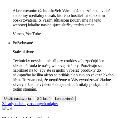
Akceptovaním týchto služieb Vám môžeme zobraziť videá
alebo iný mediálny obsah, ktorého hostiteľmi sú externí
poskytovatelia. S Vaším súhlasom používame na tejto
webovej lokalite nasledujúce služby tretích strán:
Vimeo, YouTube
Požadované
Stále aktívne
Technicky nevyhnutné súbory cookies zabezpečujú len
základné funkcie našej webovej stránky. Používajú sa
napríklad na to, aby ste si mohli vyberať produkty do
nákupného košíka alebo sa prihlásiť do svojho zákazníckeho
účtu. To znamená, že nemôžeme o Vás vyvodzovať žiadne
závery a žiadne výsledné údaje nebudú nikdy poskytnuté
tretím stranám.
Uložiť nastavenia.
Súhlasiť
Len povinné
Zásady ochrany osobných údajov