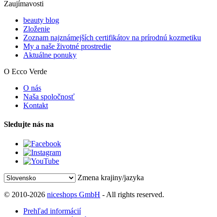
Zaujímavosti
beauty blog
Zloženie
Zoznam najznámejších certifikátov na prírodnú kozmetiku
My a naše životné prostredie
Aktuálne ponuky
O Ecco Verde
O nás
Naša spoločnosť
Kontakt
Sledujte nás na
Zmena krajiny/jazyka
© 2010-2026
niceshops GmbH
- All rights reserved.
Prehľad informácií