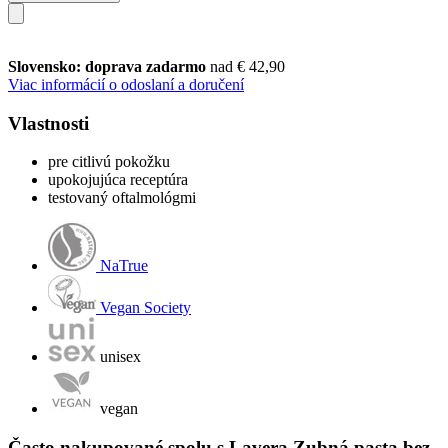
Slovensko: doprava zadarmo
nad € 42,90
Viac informácií o odoslaní a doručení
Vlastnosti
pre citlivú pokožku
upokojujúca receptúra
testovaný oftalmológmi
NaTrue
Vegan Society
unisex
vegan
Často nakupované spolu s Lavera Zubná pasta bez