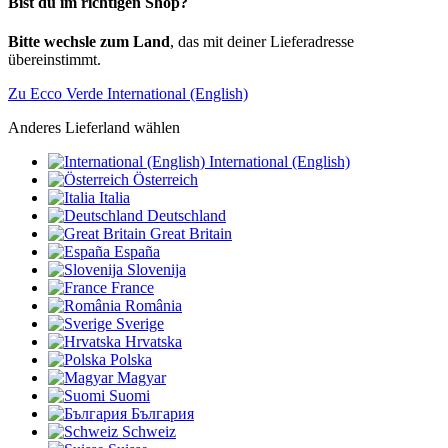
Bist du im richtigen Shop?
Bitte wechsle zum Land
, das mit deiner Lieferadresse
übereinstimmt.
Zu Ecco Verde International (English)
Anderes Lieferland wählen
International (English)
Österreich
Italia
Deutschland
Great Britain
España
Slovenija
France
România
Sverige
Hrvatska
Polska
Magyar
Suomi
България
Schweiz