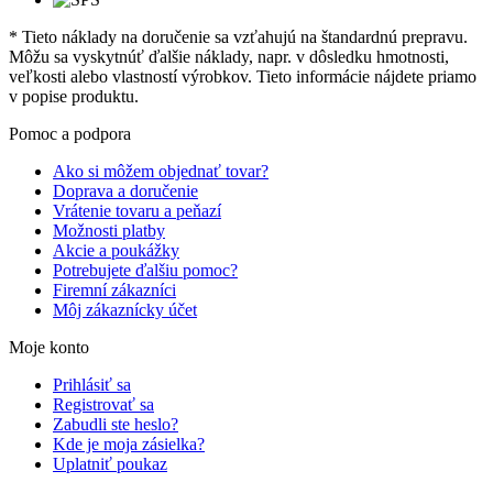
* Tieto náklady na doručenie sa vzťahujú na štandardnú prepravu.
Môžu sa vyskytnúť ďalšie náklady, napr. v dôsledku hmotnosti,
veľkosti alebo vlastností výrobkov. Tieto informácie nájdete priamo
v popise produktu.
Pomoc a podpora
Ako si môžem objednať tovar?
Doprava a doručenie
Vrátenie tovaru a peňazí
Možnosti platby
Akcie a poukážky
Potrebujete ďalšiu pomoc?
Firemní zákazníci
Môj zákaznícky účet
Moje konto
Prihlásiť sa
Registrovať sa
Zabudli ste heslo?
Kde je moja zásielka?
Uplatniť poukaz