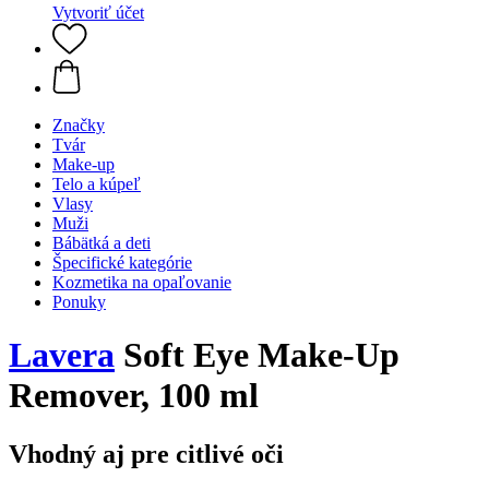
Vytvoriť účet
Značky
Tvár
Make-up
Telo a kúpeľ
Vlasy
Muži
Bábätká a deti
Špecifické kategórie
Kozmetika na opaľovanie
Ponuky
Lavera
Soft Eye Make-Up
Remover, 100 ml
Vhodný aj pre citlivé oči