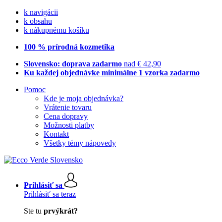
k navigácii
k obsahu
k nákupnému košíku
100 % prírodná kozmetika
Slovensko: doprava zadarmo
nad € 42,90
Ku každej objednávke minimálne 1 vzorka zadarmo
Pomoc
Kde je moja objednávka?
Vrátenie tovaru
Cena dopravy
Možnosti platby
Kontakt
Všetky témy nápovedy
Prihlásiť sa
Prihlásiť sa teraz
Ste tu
prvýkrát?