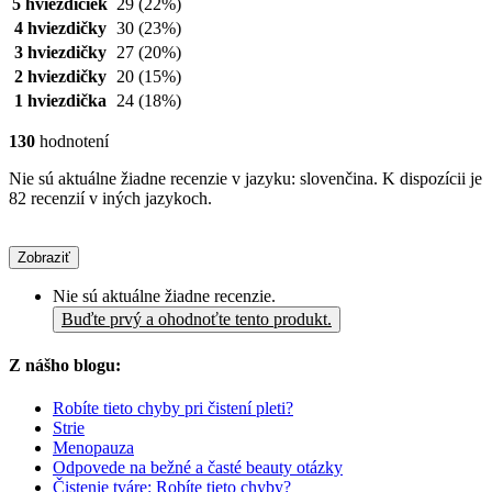
5 hviezdičiek
29
(22%)
4 hviezdičky
30
(23%)
3 hviezdičky
27
(20%)
2 hviezdičky
20
(15%)
1 hviezdička
24
(18%)
130
hodnotení
Nie sú aktuálne žiadne recenzie v jazyku: slovenčina. K dispozícii je
82 recenzií v iných jazykoch.
Zobraziť
Nie sú aktuálne žiadne recenzie.
Buďte prvý a ohodnoťte tento produkt.
Z nášho blogu:
Robíte tieto chyby pri čistení pleti?
Strie
Menopauza
Odpovede na bežné a časté beauty otázky
Čistenie tváre: Robíte tieto chyby?