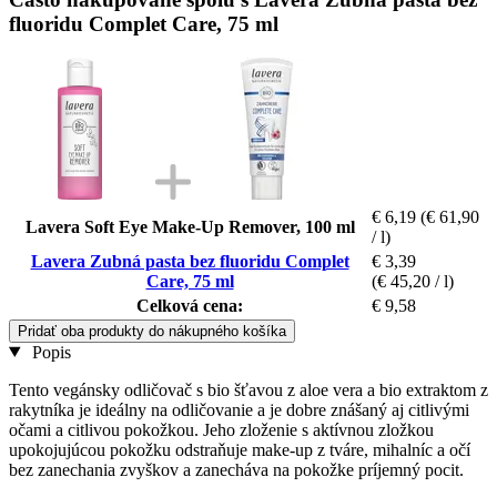
fluoridu Complet Care, 75 ml
€ 6,19
(€ 61,90
Lavera Soft Eye Make-Up Remover, 100 ml
/ l)
Lavera Zubná pasta bez fluoridu Complet
€ 3,39
Care, 75 ml
(€ 45,20 / l)
Celková cena:
€ 9,58
Pridať oba produkty do nákupného košíka
Popis
Tento vegánsky odličovač s bio šťavou z aloe vera a bio extraktom z
rakytníka je ideálny na odličovanie a je dobre znášaný aj citlivými
očami a citlivou pokožkou. Jeho zloženie s aktívnou zložkou
upokojujúcou pokožku odstraňuje make-up z tváre, mihalníc a očí
bez zanechania zvyškov a zanecháva na pokožke príjemný pocit.