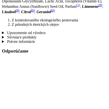
Dipotassium Glycyrrhizate, Lactic Acid, Tocopherol (Vitamin E),
[2]
[2]
Helianthus Annus (Sunflower) Seed Oil, Parfum
,
Limonene
,
[2]
[2]
[2]
Linalool
,
Citral
,
Geraniol
Z kontrolovaného ekologického pestovania
Z prírodných éterických olejov
Upozornenie od výrobcu
Súvisiace produkty
Právne informácie
Odporúčame