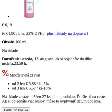
€ 6,19
(
€ 61,90 / l
, vr. 23% DPH.
-
plus náklady na dopravu
)
Obsah:
100 ml
Na sklade
Doručenie: streda, 12. augusta
, ak si objednáte do dňa:
nedeľa,23:59 h
.
Množstevná zľava!
od 2 len
€ 5,88
/ ks
-5%
od 3 len
€ 5,57
/ ks
-10%
Na sklade zostáva už len 27 ks tohto produktu. Ďalšie sú na ceste.
Ak si objednáte viac kusov, môže to ovplyvniť dátum dodania.
Pridať do košíka