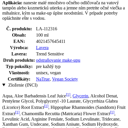
Aplikácia:
naneste malé množstvo očného odličovača na vatový
tampón alebo kozmetickú utierku a jemne ním pretrite očné viečka a
mihalnice, kým sa make-up úplne neodstráni. V prípade potreby
opláchnite ešte s vodou.
Č. produktu:
LA-112316
Obsah:
100 ml
EAN:
4021457645411
Výrobca:
Lavera
Lavera:
Trend Sensitive
Druh produktu:
odstraňovanie make-upu
Typ pokožky:
pre každý typ
Vlastnosti:
unisex, vegan
Certifikáty:
NaTrue
,
Vegan Society
Zloženie (INCI)
[1]
Aqua, Aloe Barbadensis Leaf Juice
,
Glycerin
, Alcohol Denat,
Pentylene Glycol, Polyglyceryl -10 Laurate, Glycyrrhiza Glabra
[1]
(Licorice) Root Extract
, Hippophae Rhamnoides (Sanddorn) Fruit
[1]
[1]
Extract
, Chamomilla Recutita (Matricaria) Flower Extract
,
Levulinic Acid, Arginine Ferulate, Sodium Levulinate, Tridecane,
Xanthan Gum, Undecane, Sodium Anisate, Sodium Hydroxyde,