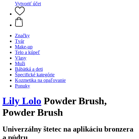
Vytvoriť účet
Značky
Tvár
Make-up
Telo a kúpeľ
Vlasy
Muži
Bábätká a deti
Špecifické kategórie
Kozmetika na opaľovanie
Ponuky
Lily Lolo
Powder Brush,
Powder Brush
Univerzálny štetec na aplikáciu bronzera
a púdru