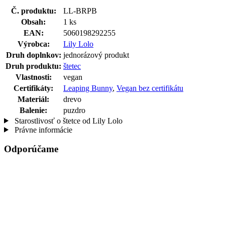
Č. produktu:
LL-BRPB
Obsah:
1 ks
EAN:
5060198292255
Výrobca:
Lily Lolo
Druh doplnkov:
jednorázový produkt
Druh produktu:
štetec
Vlastnosti:
vegan
Certifikáty:
Leaping Bunny
,
Vegan bez certifikátu
Materiál:
drevo
Balenie:
puzdro
Starostlivosť o štetce od Lily Lolo
Právne informácie
Odporúčame