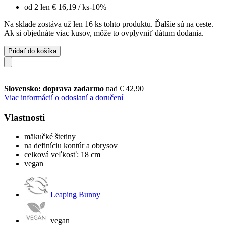
od 2 len
€ 16,19
/ ks
-10%
Na sklade zostáva už len 16 ks tohto produktu. Ďalšie sú na ceste.
Ak si objednáte viac kusov, môže to ovplyvniť dátum dodania.
Pridať do košíka
Slovensko: doprava zadarmo
nad € 42,90
Viac informácií o odoslaní a doručení
Vlastnosti
mäkučké štetiny
na definíciu kontúr a obrysov
celková veľkosť: 18 cm
vegan
Leaping Bunny
vegan