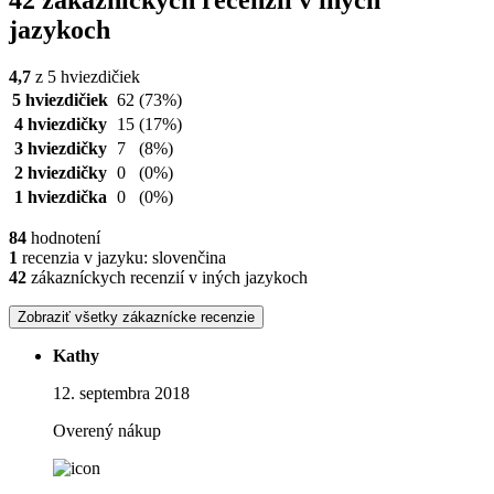
42 zákazníckych recenzií v iných
jazykoch
4,7
z 5 hviezdičiek
5 hviezdičiek
62
(73%)
4 hviezdičky
15
(17%)
3 hviezdičky
7
(8%)
2 hviezdičky
0
(0%)
1 hviezdička
0
(0%)
84
hodnotení
1
recenzia v jazyku: slovenčina
42
zákazníckych recenzií v iných jazykoch
Zobraziť všetky zákaznícke recenzie
Kathy
12. septembra 2018
Overený nákup