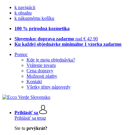
k navigácii
k obsahu
k nákupnému košíku
100 % prírodná kozmetika
Slovensko: doprava zadarmo
nad € 42,90
Ku každej objednávke minimálne 1 vzorka zadarmo
Pomoc
Kde je moja objednávka?
Vrátenie tovaru
Cena dopravy
Možnosti platby
Kontakt
Všetky témy nápovedy
Prihlásiť sa
Prihlásiť sa teraz
Ste tu
prvýkrát?