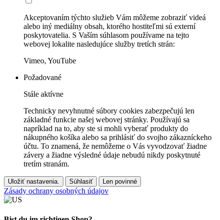
Akceptovaním týchto služieb Vám môžeme zobraziť videá
alebo iný mediálny obsah, ktorého hostiteľmi sú externí
poskytovatelia. S Vaším súhlasom používame na tejto
webovej lokalite nasledujúce služby tretích strán:
Vimeo, YouTube
Požadované
Stále aktívne
Technicky nevyhnutné súbory cookies zabezpečujú len
základné funkcie našej webovej stránky. Používajú sa
napríklad na to, aby ste si mohli vyberať produkty do
nákupného košíka alebo sa prihlásiť do svojho zákazníckeho
účtu. To znamená, že nemôžeme o Vás vyvodzovať žiadne
závery a žiadne výsledné údaje nebudú nikdy poskytnuté
tretím stranám.
Uložiť nastavenia.
Súhlasiť
Len povinné
Zásady ochrany osobných údajov
Bist du im richtigen Shop?