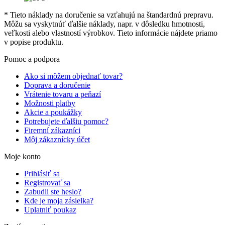
* Tieto náklady na doručenie sa vzťahujú na štandardnú prepravu.
Môžu sa vyskytnúť ďalšie náklady, napr. v dôsledku hmotnosti,
veľkosti alebo vlastností výrobkov. Tieto informácie nájdete priamo
v popise produktu.
Pomoc a podpora
Ako si môžem objednať tovar?
Doprava a doručenie
Vrátenie tovaru a peňazí
Možnosti platby
Akcie a poukážky
Potrebujete ďalšiu pomoc?
Firemní zákazníci
Môj zákaznícky účet
Moje konto
Prihlásiť sa
Registrovať sa
Zabudli ste heslo?
Kde je moja zásielka?
Uplatniť poukaz