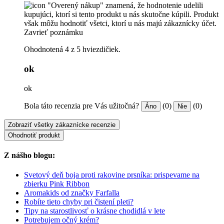
"Overený nákup" znamená, že hodnotenie udelili
kupujúci, ktorí si tento produkt u nás skutočne kúpili. Produkt
však môžu hodnotiť všetci, ktorí u nás majú zákaznícky účet.
Zavrieť poznámku
Ohodnotená 4 z 5 hviezdičiek.
ok
ok
Bola táto recenzia pre Vás užitočná?
(0)
(0)
Áno
Nie
Zobraziť všetky zákaznícke recenzie
Ohodnotiť produkt
Z nášho blogu:
Svetový deň boja proti rakovine prsníka: prispevame na
zbierku Pink Ribbon
Aromakids od značky Farfalla
Robíte tieto chyby pri čistení pleti?
Tipy na starostlivosť o krásne chodidlá v lete
Potrebujem očný krém?