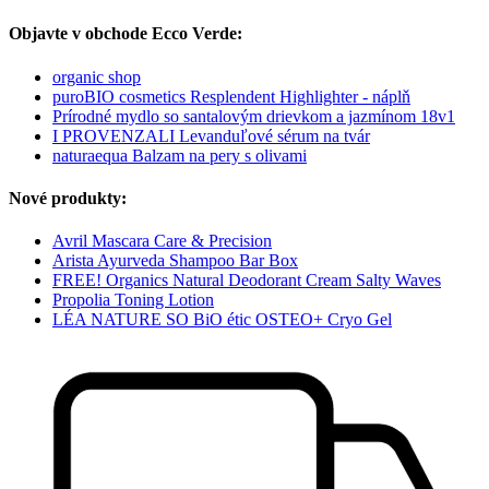
Objavte v obchode Ecco Verde:
organic shop
puroBIO cosmetics Resplendent Highlighter - náplň
Prírodné mydlo so santalovým drievkom a jazmínom 18v1
I PROVENZALI Levanduľové sérum na tvár
naturaequa Balzam na pery s olivami
Nové produkty:
Avril Mascara Care & Precision
Arista Ayurveda Shampoo Bar Box
FREE! Organics Natural Deodorant Cream Salty Waves
Propolia Toning Lotion
LÉA NATURE SO BiO étic OSTEO+ Cryo Gel