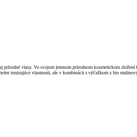
é aj prírodné vlasy. Vo svojom jemnom prírodnom kozmetickom zložení 
len tonizujúce vlastnosti, ale v kombinácii s výťažkom z bio malinový