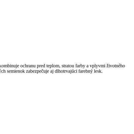
kombinuje ochranu pred teplom, stratou farby a vplyvmi životného
ch semienok zabezpečuje aj dlhotrvajúci farebný lesk.