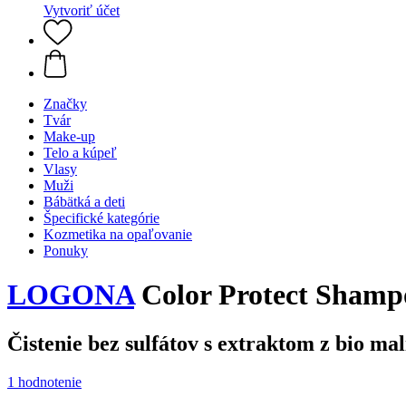
Vytvoriť účet
Značky
Tvár
Make-up
Telo a kúpeľ
Vlasy
Muži
Bábätká a deti
Špecifické kategórie
Kozmetika na opaľovanie
Ponuky
LOGONA
Color Protect Shamp
Čistenie bez sulfátov s extraktom z bio ma
1 hodnotenie