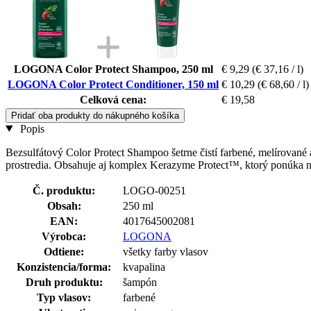
LOGONA Color Protect Shampoo, 250 ml
€ 9,29
(€ 37,16 / l)
LOGONA Color Protect Conditioner, 150 ml
€ 10,29
(€ 68,60 / l)
Celková cena:
€ 19,58
Pridať oba produkty do nákupného košíka
Popis
Bezsulfátový Color Protect Shampoo šetrne čistí farbené, melírovan
prostredia. Obsahuje aj komplex Kerazyme Protect™, ktorý ponúka nie
Č. produktu:
LOGO-00251
Obsah:
250 ml
EAN:
4017645002081
Výrobca:
LOGONA
Odtiene:
všetky farby vlasov
Konzistencia/forma:
kvapalina
Druh produktu:
šampón
Typ vlasov:
farbené