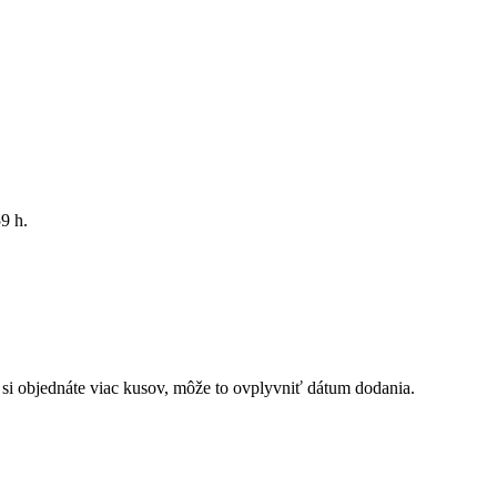
59 h
.
k si objednáte viac kusov, môže to ovplyvniť dátum dodania.