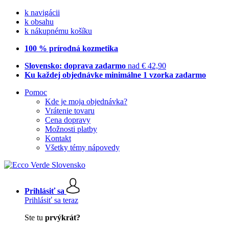
k navigácii
k obsahu
k nákupnému košíku
100 % prírodná kozmetika
Slovensko: doprava zadarmo
nad € 42,90
Ku každej objednávke minimálne 1 vzorka zadarmo
Pomoc
Kde je moja objednávka?
Vrátenie tovaru
Cena dopravy
Možnosti platby
Kontakt
Všetky témy nápovedy
Prihlásiť sa
Prihlásiť sa teraz
Ste tu
prvýkrát?