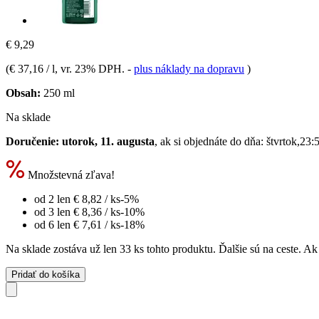
€ 9,29
(
€ 37,16 / l
, vr. 23% DPH.
-
plus náklady na dopravu
)
Obsah:
250 ml
Na sklade
Doručenie: utorok, 11. augusta
, ak si objednáte do dňa:
štvrtok,23:
Množstevná zľava!
od 2 len
€ 8,82
/ ks
-5%
od 3 len
€ 8,36
/ ks
-10%
od 6 len
€ 7,61
/ ks
-18%
Na sklade zostáva už len 33 ks tohto produktu. Ďalšie sú na ceste. A
Pridať do košíka