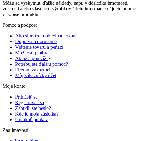
Môžu sa vyskytnúť ďalšie náklady, napr. v dôsledku hmotnosti,
veľkosti alebo vlastností výrobkov. Tieto informácie nájdete priamo
v popise produktu.
Pomoc a podpora
Ako si môžem objednať tovar?
Doprava a doručenie
Vrátenie tovaru a peňazí
Možnosti platby
Akcie a poukážky
Potrebujete ďalšiu pomoc?
Firemní zákazníci
Môj zákaznícky účet
Moje konto
Prihlásiť sa
Registrovať sa
Zabudli ste heslo?
Kde je moja zásielka?
Uplatniť poukaz
Zaujímavosti
beauty blog