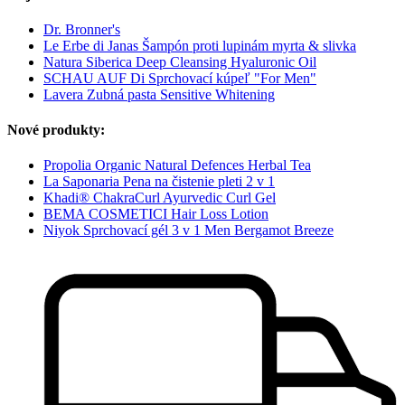
Dr. Bronner's
Le Erbe di Janas Šampón proti lupinám myrta & slivka
Natura Siberica Deep Cleansing Hyaluronic Oil
SCHAU AUF Di Sprchovací kúpeľ "For Men"
Lavera Zubná pasta Sensitive Whitening
Nové produkty:
Propolia Organic Natural Defences Herbal Tea
La Saponaria Pena na čistenie pleti 2 v 1
Khadi® ChakraCurl Ayurvedic Curl Gel
BEMA COSMETICI Hair Loss Lotion
Niyok Sprchovací gél 3 v 1 Men Bergamot Breeze