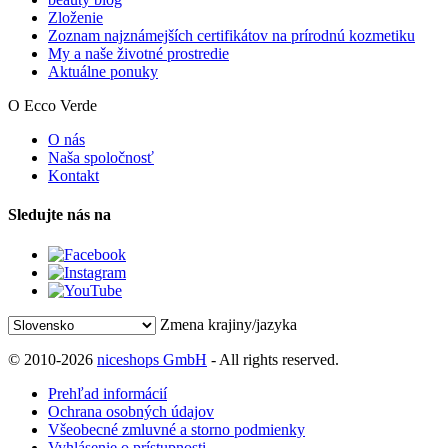
Zloženie
Zoznam najznámejších certifikátov na prírodnú kozmetiku
My a naše životné prostredie
Aktuálne ponuky
O Ecco Verde
O nás
Naša spoločnosť
Kontakt
Sledujte nás na
Zmena krajiny/jazyka
© 2010-2026
niceshops GmbH
- All rights reserved.
Prehľad informácií
Ochrana osobných údajov
Všeobecné zmluvné a storno podmienky
Vyhlásenie o prístupnosti