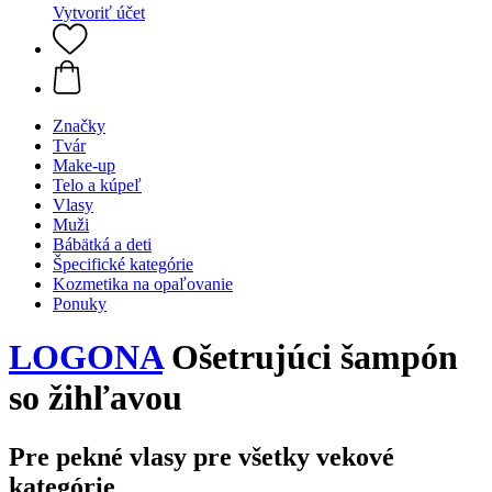
Vytvoriť účet
Značky
Tvár
Make-up
Telo a kúpeľ
Vlasy
Muži
Bábätká a deti
Špecifické kategórie
Kozmetika na opaľovanie
Ponuky
LOGONA
Ošetrujúci šampón
so žihľavou
Pre pekné vlasy pre všetky vekové
kategórie