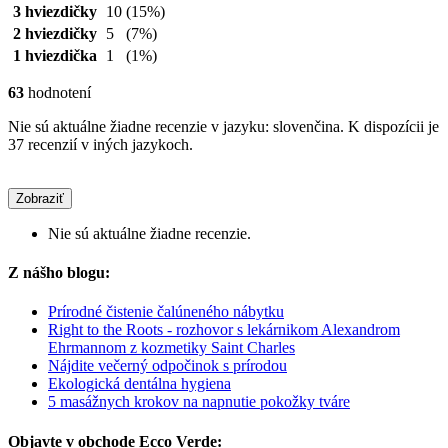
3 hviezdičky
10
(15%)
2 hviezdičky
5
(7%)
1 hviezdička
1
(1%)
63
hodnotení
Nie sú aktuálne žiadne recenzie v jazyku: slovenčina. K dispozícii je
37 recenzií v iných jazykoch.
Zobraziť
Nie sú aktuálne žiadne recenzie.
Z nášho blogu:
Prírodné čistenie čalúneného nábytku
Right to the Roots - rozhovor s lekárnikom Alexandrom
Ehrmannom z kozmetiky Saint Charles
Nájdite večerný odpočinok s prírodou
Ekologická dentálna hygiena
5 masážnych krokov na napnutie pokožky tváre
Objavte v obchode Ecco Verde: