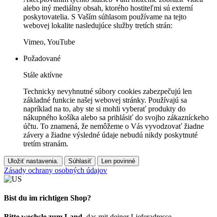
alebo iný mediálny obsah, ktorého hostiteľmi sú externí
poskytovatelia. S Vaším súhlasom používame na tejto
webovej lokalite nasledujúce služby tretích strán:
Vimeo, YouTube
Požadované
Stále aktívne
Technicky nevyhnutné súbory cookies zabezpečujú len
základné funkcie našej webovej stránky. Používajú sa
napríklad na to, aby ste si mohli vyberať produkty do
nákupného košíka alebo sa prihlásiť do svojho zákazníckeho
účtu. To znamená, že nemôžeme o Vás vyvodzovať žiadne
závery a žiadne výsledné údaje nebudú nikdy poskytnuté
tretím stranám.
Uložiť nastavenia.
Súhlasiť
Len povinné
Zásady ochrany osobných údajov
Bist du im richtigen Shop?
Bitte wechsle zum Land
, das mit deiner Lieferadresse