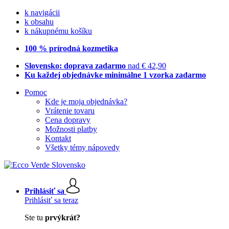
k navigácii
k obsahu
k nákupnému košíku
100 % prírodná kozmetika
Slovensko: doprava zadarmo
nad € 42,90
Ku každej objednávke minimálne 1 vzorka zadarmo
Pomoc
Kde je moja objednávka?
Vrátenie tovaru
Cena dopravy
Možnosti platby
Kontakt
Všetky témy nápovedy
Prihlásiť sa
Prihlásiť sa teraz
Ste tu
prvýkrát?