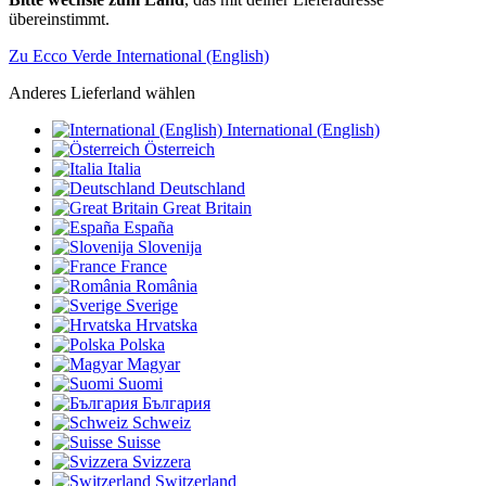
übereinstimmt.
Zu Ecco Verde International (English)
Anderes Lieferland wählen
International (English)
Österreich
Italia
Deutschland
Great Britain
España
Slovenija
France
România
Sverige
Hrvatska
Polska
Magyar
Suomi
България
Schweiz
Suisse
Svizzera
Switzerland