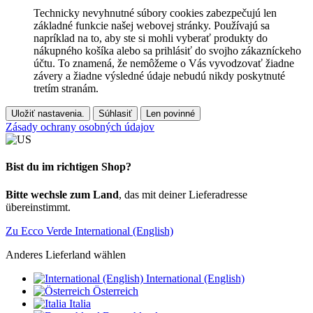
Technicky nevyhnutné súbory cookies zabezpečujú len
základné funkcie našej webovej stránky. Používajú sa
napríklad na to, aby ste si mohli vyberať produkty do
nákupného košíka alebo sa prihlásiť do svojho zákazníckeho
účtu. To znamená, že nemôžeme o Vás vyvodzovať žiadne
závery a žiadne výsledné údaje nebudú nikdy poskytnuté
tretím stranám.
Uložiť nastavenia.
Súhlasiť
Len povinné
Zásady ochrany osobných údajov
Bist du im richtigen Shop?
Bitte wechsle zum Land
, das mit deiner Lieferadresse
übereinstimmt.
Zu Ecco Verde International (English)
Anderes Lieferland wählen
International (English)
Österreich
Italia