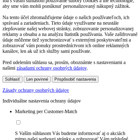
Iba s vaším súhlasom používame súbory cookies a iné technológie,
aby sme vám mohli ponúknuť personalizovaný nákupný zážitok.
Na tento účel zhromažďujeme údaje o našich používateľoch, ich
správaní a zariadeniach. Tieto údaje využívame na neustále
zlepšovanie našej webovej stránky, zobrazovanie personalizovanej
reklamy a obsahu a na analýzu štatistík používania. Vaše zašifrované
údaje môžeme tiež synchronizovať s externými poskytovateľmi a
zobrazovať vám ponuky prostredníctvom ich online reklamných
kanálov, len ak už ich služby sami používate.
Pred udelením súhlasu sa, prosím, oboznámte s nastaveniami a
našimi
zásadami ochrany osobných údajov
.
Súhlasiť
Len povinné
Prispôsobiť nastavenia
Zásady ochrany osobných údajov
Individuálne nastavenia ochrany údajov
Marketing per Customer-Match
S Vaším súhlasom Vás budeme informovať aj o akciách
mimo našej webovej stránky a zobrazovať Vám príslušné