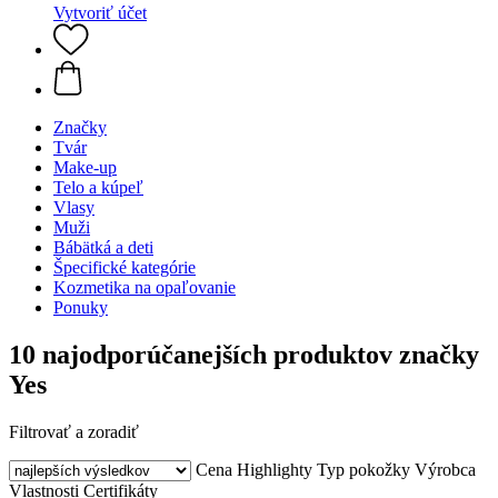
Vytvoriť účet
Značky
Tvár
Make-up
Telo a kúpeľ
Vlasy
Muži
Bábätká a deti
Špecifické kategórie
Kozmetika na opaľovanie
Ponuky
10 najodporúčanejších produktov značky
Yes
Filtrovať a zoradiť
Cena
Highlighty
Typ pokožky
Výrobca
Vlastnosti
Certifikáty