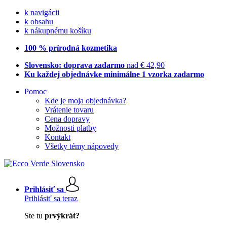
k navigácii
k obsahu
k nákupnému košíku
100 % prírodná kozmetika
Slovensko: doprava zadarmo
nad € 42,90
Ku každej objednávke minimálne 1 vzorka zadarmo
Pomoc
Kde je moja objednávka?
Vrátenie tovaru
Cena dopravy
Možnosti platby
Kontakt
Všetky témy nápovedy
Prihlásiť sa
Prihlásiť sa teraz
Ste tu
prvýkrát?