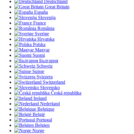
Deutschland
Great Britain
España
Slovenija
France
România
Sverige
Hrvatska
Polska
Magyar
Suomi
България
Schweiz
Suisse
Svizzera
Switzerland
Slovensko
Česká republika
Ireland
Nederland
Belgique
België
Portugal
Belgien
Norge