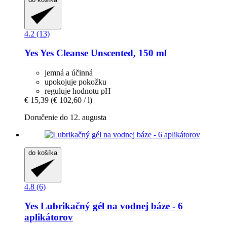
4.2 (13)
Yes
Yes Cleanse Unscented, 150 ml
jemná a účinná
upokojuje pokožku
reguluje hodnotu pH
€ 15,39
(€ 102,60 / l)
Doručenie do 12. augusta
do košíka
4.8 (6)
Yes
Lubrikačný gél na vodnej báze -​ 6
aplikátorov