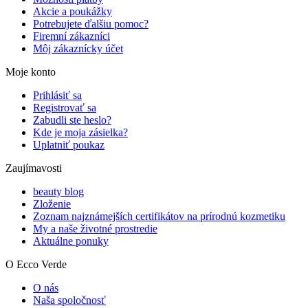
Akcie a poukážky
Potrebujete ďalšiu pomoc?
Firemní zákazníci
Môj zákaznícky účet
Moje konto
Prihlásiť sa
Registrovať sa
Zabudli ste heslo?
Kde je moja zásielka?
Uplatniť poukaz
Zaujímavosti
beauty blog
Zloženie
Zoznam najznámejších certifikátov na prírodnú kozmetiku
My a naše životné prostredie
Aktuálne ponuky
O Ecco Verde
O nás
Naša spoločnosť