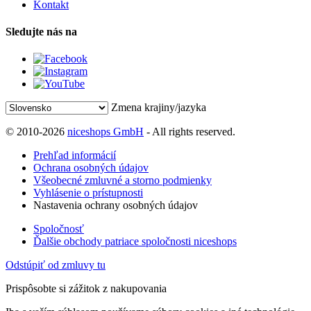
Kontakt
Sledujte nás na
Zmena krajiny/jazyka
© 2010-2026
niceshops GmbH
- All rights reserved.
Prehľad informácií
Ochrana osobných údajov
Všeobecné zmluvné a storno podmienky
Vyhlásenie o prístupnosti
Nastavenia ochrany osobných údajov
Spoločnosť
Ďalšie obchody patriace spoločnosti niceshops
Odstúpiť od zmluvy tu
Prispôsobte si zážitok z nakupovania