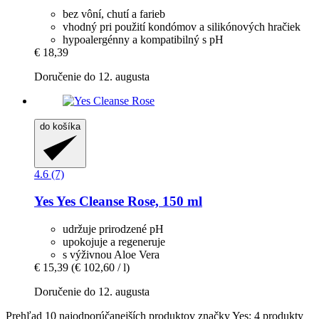
bez vôní, chutí a farieb
vhodný pri použití kondómov a silikónových hračiek
hypoalergénny a kompatibilný s pH
€ 18,39
Doručenie do 12. augusta
do košíka
4.6 (7)
Yes
Yes Cleanse Rose, 150 ml
udržuje prirodzené pH
upokojuje a regeneruje
s výživnou Aloe Vera
€ 15,39
(€ 102,60 / l)
Doručenie do 12. augusta
Prehľad 10 najodporúčanejších produktov značky Yes: 4 produkty