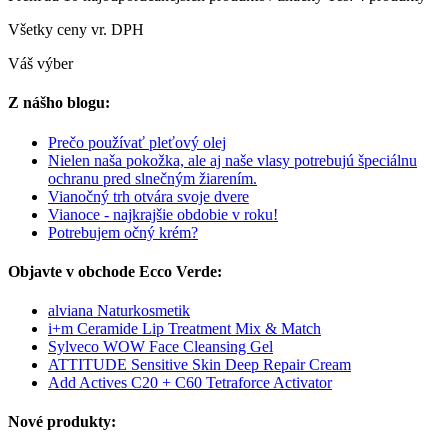
Všetky ceny vr. DPH
Váš výber
Z nášho blogu:
Prečo používať pleťový olej
Nielen naša pokožka, ale aj naše vlasy potrebujú špeciálnu
ochranu pred slnečným žiarením.
Vianočný trh otvára svoje dvere
Vianoce - najkrajšie obdobie v roku!
Potrebujem očný krém?
Objavte v obchode Ecco Verde:
alviana Naturkosmetik
i+m Ceramide Lip Treatment Mix & Match
Sylveco WOW Face Cleansing Gel
ATTITUDE Sensitive Skin Deep Repair Cream
Add Actives C20 + C60 Tetraforce Activator
Nové produkty: