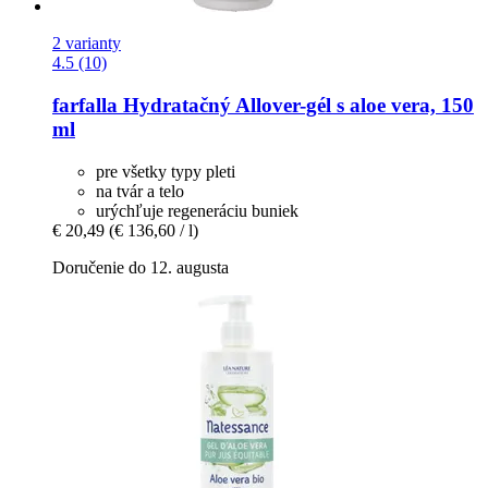
2 varianty
4.5 (10)
farfalla
Hydratačný Allover-​gél s aloe vera, 150
ml
pre všetky typy pleti
na tvár a telo
urýchľuje regeneráciu buniek
€ 20,49
(€ 136,60 / l)
Doručenie do 12. augusta