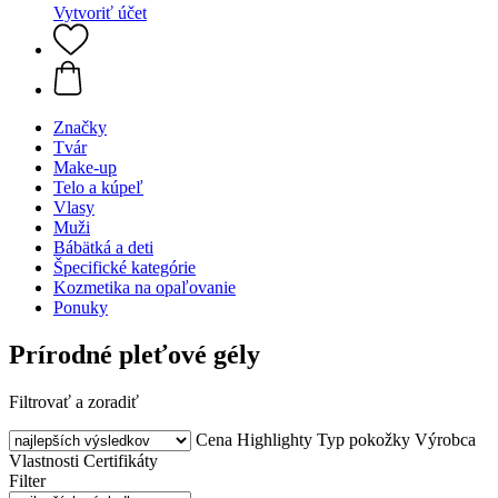
Vytvoriť účet
Značky
Tvár
Make-up
Telo a kúpeľ
Vlasy
Muži
Bábätká a deti
Špecifické kategórie
Kozmetika na opaľovanie
Ponuky
Prírodné pleťové gély
Filtrovať a zoradiť
Cena
Highlighty
Typ pokožky
Výrobca
Vlastnosti
Certifikáty
Filter