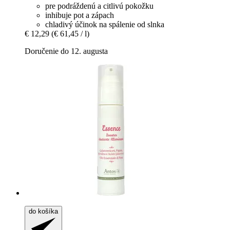
pre podráždenú a citlivú pokožku
inhibuje pot a zápach
chladivý účinok na spálenie od slnka
€ 12,29
(€ 61,45 / l)
Doručenie do 12. augusta
do košíka