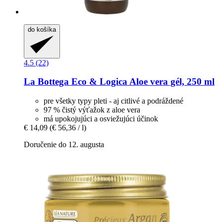
do košíka
4.5 (22)
La Bottega Eco & Logica
Aloe vera gél, 250 ml
pre všetky typy pleti - aj citlivé a podráždené
97 % čistý výťažok z aloe vera
má upokojujúci a osviežujúci účinok
€ 14,09
(€ 56,36 / l)
Doručenie do 12. augusta