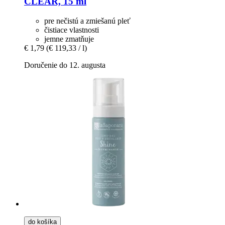
CLEAR, 15 ml
pre nečistú a zmiešanú pleť
čistiace vlastnosti
jemne zmatňuje
€ 1,79
(€ 119,33 / l)
Doručenie do 12. augusta
do košíka