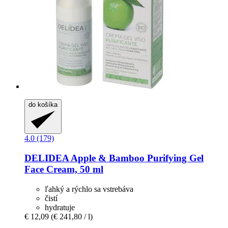
do košíka
4.0 (179)
DELIDEA
Apple & Bamboo Purifying Gel
Face Cream, 50 ml
ľahký a rýchlo sa vstrebáva
čistí
hydratuje
€ 12,09
(€ 241,80 / l)