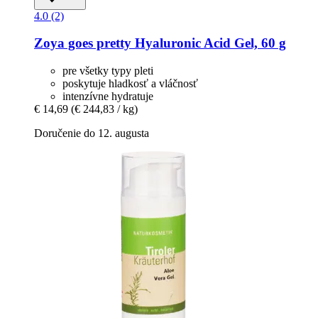
4.0 (2)
Zoya goes pretty
Hyaluronic Acid Gel, 60 g
pre všetky typy pleti
poskytuje hladkosť a vláčnosť
intenzívne hydratuje
€ 14,69
(€ 244,83 / kg)
Doručenie do 12. augusta