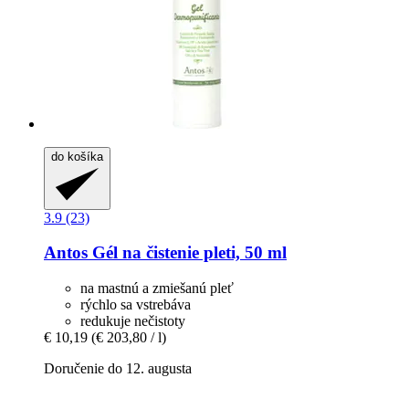
do košíka
3.9 (23)
Antos
Gél na čistenie pleti, 50 ml
na mastnú a zmiešanú pleť
rýchlo sa vstrebáva
redukuje nečistoty
€ 10,19
(€ 203,80 / l)
Doručenie do 12. augusta