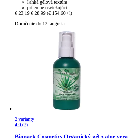
ľahká gélová textúra
príjemne osviežujúci
€ 23,19
€ 28,99
(€ 154,60 / l)
Doručenie do 12. augusta
2 varianty
4.0 (7)
Biopark Cosmetics
Organický gél z aloe vera,