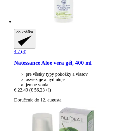
do košíka
4.7 (3)
Natessance
Aloe vera gél, 400 ml
pre všetky typy pokožky a vlasov
osviežuje a hydratuje
jemne vonia
€ 22,49
(€ 56,23 / l)
Doručenie do 12. augusta