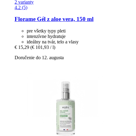
2 varianty
4.2 (5)
Florame
Gél z aloe vera, 150 ml
pre všetky typy pleti
intenzívne hydratuje
ideálny na tvár, telo a vlasy
€ 15,29
(€ 101,93 / l)
Doručenie do 12. augusta