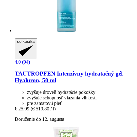
do košíka
4.0 (94)
TAUTROPFEN
Intenzívny hydratačný gél
Hyaluron, 50 ml
zvyšuje úroveň hydratácie pokožky
zvyšuje schopnosť viazania vlhkosti
pre zamatovú pleť
€ 25,99
(€ 519,80 / l)
Doručenie do 12. augusta