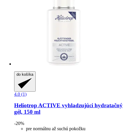
do košíka
4.0 (1)
Heliotrop
ACTIVE vyhladzujúci hydratačný
gél, 150 ml
-20%
pre normálnu až suchú pokožku