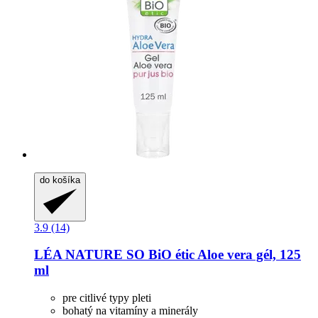
do košíka
3.9 (14)
LÉA NATURE SO BiO étic
Aloe vera gél, 125
ml
pre citlivé typy pleti
bohatý na vitamíny a minerály