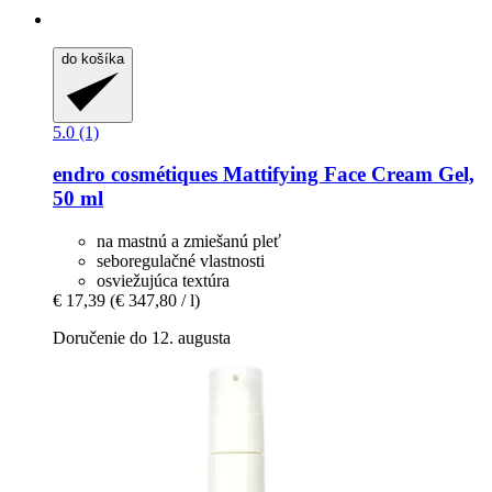
do košíka
5.0 (1)
endro cosmétiques
Mattifying Face Cream Gel,
50 ml
na mastnú a zmiešanú pleť
seboregulačné vlastnosti
osviežujúca textúra
€ 17,39
(€ 347,80 / l)
Doručenie do 12. augusta