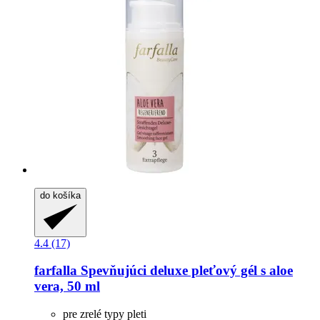
do košíka
4.4 (17)
farfalla
Spevňujúci deluxe pleťový gél s aloe
vera, 50 ml
pre zrelé typy pleti