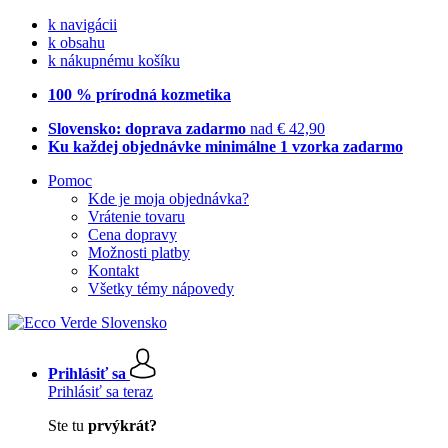
k navigácii
k obsahu
k nákupnému košíku
100 % prírodná kozmetika
Slovensko: doprava zadarmo
nad € 42,90
Ku každej objednávke minimálne 1 vzorka zadarmo
Pomoc
Kde je moja objednávka?
Vrátenie tovaru
Cena dopravy
Možnosti platby
Kontakt
Všetky témy nápovedy
Prihlásiť sa
Prihlásiť sa teraz
Ste tu
prvýkrát?