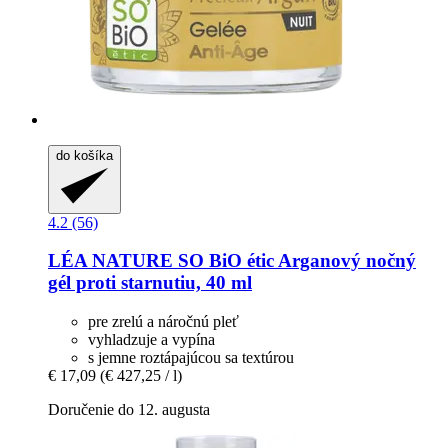
do košíka
4.2 (56)
LÉA NATURE SO BiO étic
Arganový nočný
gél proti starnutiu, 40 ml
pre zrelú a náročnú pleť
vyhladzuje a vypína
s jemne roztápajúcou sa textúrou
€ 17,09
(€ 427,25 / l)
Doručenie do 12. augusta