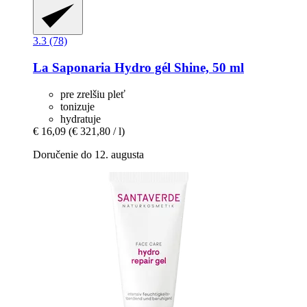
3.3 (78)
La Saponaria
Hydro gél Shine, 50 ml
pre zrelšiu pleť
tonizuje
hydratuje
€ 16,09
(€ 321,80 / l)
Doručenie do 12. augusta