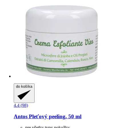
do košíka
4.4 (98)
Antos
Pleťový peeling, 50 ml
pre všetky typy pokožky