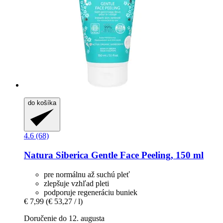
do košíka
4.6 (68)
Natura Siberica
Gentle Face Peeling, 150 ml
pre normálnu až suchú pleť
zlepšuje vzhľad pleti
podporuje regeneráciu buniek
€ 7,99
(€ 53,27 / l)
Doručenie do 12. augusta