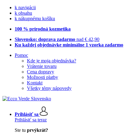
k navigácii
k obsahu
k nákupnému košíku
100 % prírodná kozmetika
Slovensko: doprava zadarmo
nad € 42,90
Ku každej objednávke minimálne 1 vzorka zadarmo
Pomoc
Kde je moja objednávka?
Vrátenie tovaru
Cena dopravy
Možnosti platby
Kontakt
Všetky témy nápovedy
Prihlásiť sa
Prihlásiť sa teraz
Ste tu
prvýkrát?