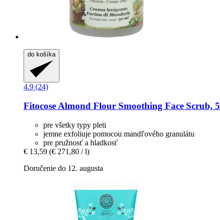
do košíka
4.9 (24)
Fitocose
Almond Flour Smoothing Face Scrub, 5
pre všetky typy pleti
jemne exfoliuje pomocou mandľového granulátu
pre pružnosť a hladkosť
€ 13,59
(€ 271,80 / l)
Doručenie do 12. augusta