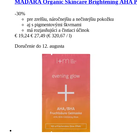
MÁDARA Organic Skincare
Brightening AHA P
-30%
pre zrelšiu, náročnejšiu a nečistejšiu pokožku
aj s pigmentovými škvrnami
má rozjasňujúci a čistiaci účinok
€ 19,24
€ 27,49
(€ 320,67 / l)
Doručenie do 12. augusta