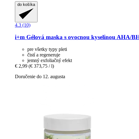
do košíka
4.3 (10)
i+m
Gélová maska s ovocnou kyselinou AHA/BHA
pre všetky typy pleti
čistí a regeneruje
jemný exfoliačný efekt
€ 2,99
(€ 373,75 / l)
Doručenie do 12. augusta