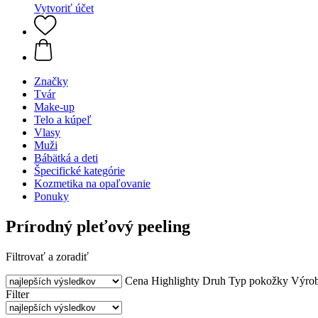
Vytvoriť účet
Značky
Tvár
Make-up
Telo a kúpeľ
Vlasy
Muži
Bábätká a deti
Špecifické kategórie
Kozmetika na opaľovanie
Ponuky
Prírodný pleťový peeling
Filtrovať a zoradiť
Cena
Highlighty
Druh
Typ pokožky
Výro
Filter