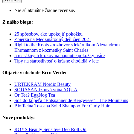
Nie sú aktuálne žiadne recenzie.
Z nášho blogu:
25 spôsobov, ako upokojiť pokožku
Zbierka na Medzinárodný deň žien 2021
Right to the Roots - rozhovor s lekárnikom Alexandrom
Ehrmannom z kozmetiky Saint Charles
5 masážnych krokov na napnutie pokožky tváre
Tipy na starostlivosť o krásne chodidlá v lete
Objavte v obchode Ecco Verde:
URTEKRAM Nordic Beauty
SODASAN Izbová vôňa AQUA
Or Tea? EggNog Tea
Soľ do kúpeľa "Entspannende Bergwiese" - The Mountains
Biofficina Toscana Solid Shampoo For Curly Hair
Nové produkty:
ROYS Beauty Sensitive Deo Roll-On