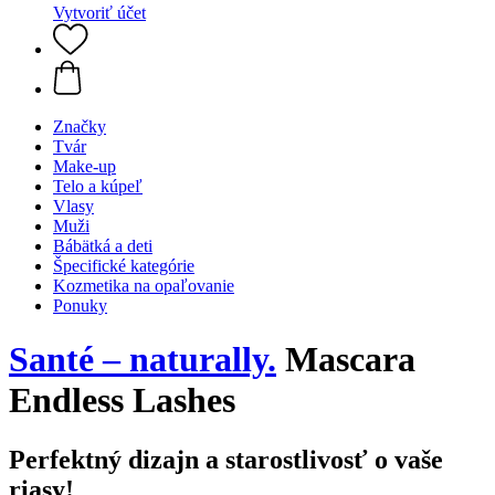
Vytvoriť účet
Značky
Tvár
Make-up
Telo a kúpeľ
Vlasy
Muži
Bábätká a deti
Špecifické kategórie
Kozmetika na opaľovanie
Ponuky
Santé – naturally.
Mascara
Endless Lashes
Perfektný dizajn a starostlivosť o vaše
riasy!