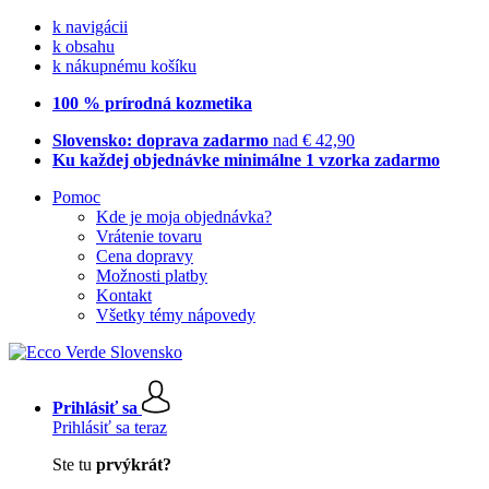
k navigácii
k obsahu
k nákupnému košíku
100 % prírodná kozmetika
Slovensko: doprava zadarmo
nad € 42,90
Ku každej objednávke minimálne 1 vzorka zadarmo
Pomoc
Kde je moja objednávka?
Vrátenie tovaru
Cena dopravy
Možnosti platby
Kontakt
Všetky témy nápovedy
Prihlásiť sa
Prihlásiť sa teraz
Ste tu
prvýkrát?