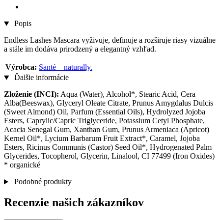
Popis
Endless Lashes Mascara vyživuje, definuje a rozširuje riasy vizuálne
a stále im dodáva prirodzený a elegantný vzhľad.
Výrobca:
Santé – naturally.
Ďalšie informácie
Zloženie (INCI):
Aqua (Water), Alcohol*, Stearic Acid, Cera
Alba(Beeswax), Glyceryl Oleate Citrate, Prunus Amygdalus Dulcis
(Sweet Almond) Oil, Parfum (Essential Oils), Hydrolyzed Jojoba
Esters, Caprylic/Capric Triglyceride, Potassium Cetyl Phosphate,
Acacia Senegal Gum, Xanthan Gum, Prunus Armeniaca (Apricot)
Kernel Oil*, Lycium Barbarum Fruit Extract*, Caramel, Jojoba
Esters, Ricinus Communis (Castor) Seed Oil*, Hydrogenated Palm
Glycerides, Tocopherol, Glycerin, Linalool, CI 77499 (Iron Oxides)
* organické
Podobné produkty
Recenzie našich zákazníkov