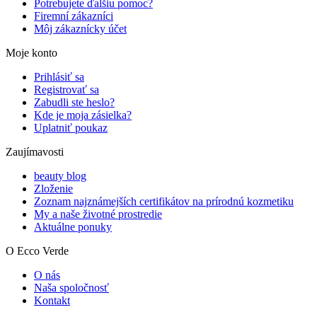
Potrebujete ďalšiu pomoc?
Firemní zákazníci
Môj zákaznícky účet
Moje konto
Prihlásiť sa
Registrovať sa
Zabudli ste heslo?
Kde je moja zásielka?
Uplatniť poukaz
Zaujímavosti
beauty blog
Zloženie
Zoznam najznámejších certifikátov na prírodnú kozmetiku
My a naše životné prostredie
Aktuálne ponuky
O Ecco Verde
O nás
Naša spoločnosť
Kontakt