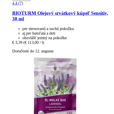
4.4 (7)
BIOTURM
Olejový srvátkový kúpeľ Sensitiv,
30 ml
pre stresovanú a suchú pokožku
aj pre batoľatá a deti
obzvlášť jemný na pokožke
€ 3,39
(€ 113,00 / l)
Doručenie do 12. augusta