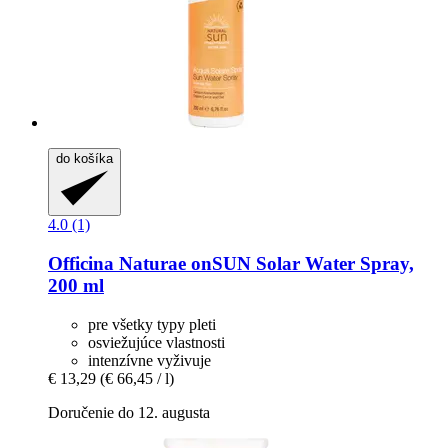
do košíka
4.0 (1)
Officina Naturae
onSUN Solar Water Spray,
200 ml
pre všetky typy pleti
osviežujúce vlastnosti
intenzívne vyživuje
€ 13,29
(€ 66,45 / l)
Doručenie do 12. augusta