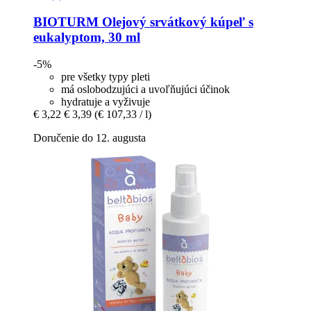
BIOTURM
Olejový srvátkový kúpeľ s
eukalyptom, 30 ml
-5%
pre všetky typy pleti
má oslobodzujúci a uvoľňujúci účinok
hydratuje a vyživuje
€ 3,22
€ 3,39
(€ 107,33 / l)
Doručenie do 12. augusta