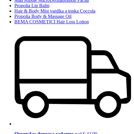
Mad Hippie MicroDermabrasion Facial
Propolia Lip Balm
Hair & Body Mist vanilka a tonka Coccola
Propolia Body & Massage Oil
BEMA COSMETICI Hair Loss Lotion
Slovensko: doprava zadarmo
nad € 42,90