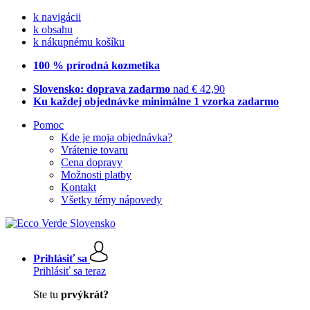
k navigácii
k obsahu
k nákupnému košíku
100 % prírodná kozmetika
Slovensko: doprava zadarmo
nad € 42,90
Ku každej objednávke minimálne 1 vzorka zadarmo
Pomoc
Kde je moja objednávka?
Vrátenie tovaru
Cena dopravy
Možnosti platby
Kontakt
Všetky témy nápovedy
Prihlásiť sa
Prihlásiť sa teraz
Ste tu
prvýkrát?