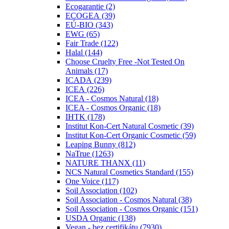
Ecogarantie (2)
ECOGEA (39)
EÚ-BIO (343)
EWG (65)
Fair Trade (122)
Halal (144)
Choose Cruelty Free -Not Tested On
Animals (17)
ICADA (239)
ICEA (226)
ICEA - Cosmos Natural (18)
ICEA - Cosmos Organic (18)
IHTK (178)
Institut Kon-Cert Natural Cosmetic (39)
Institut Kon-Cert Organic Cosmetic (59)
Leaping Bunny (812)
NaTrue (1263)
NATURE THANX (11)
NCS Natural Cosmetics Standard (155)
One Voice (117)
Soil Association (102)
Soil Association - Cosmos Natural (38)
Soil Association - Cosmos Organic (151)
USDA Organic (138)
Vegan - bez certifikátu (7930)