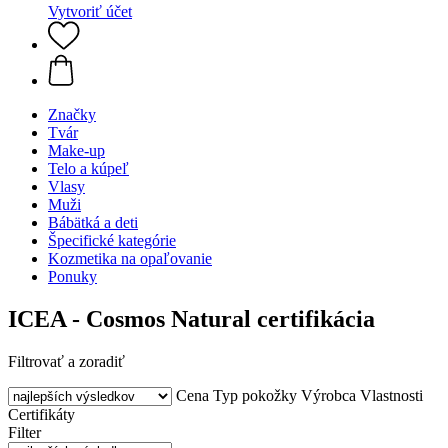
Vytvoriť účet
Značky
Tvár
Make-up
Telo a kúpeľ
Vlasy
Muži
Bábätká a deti
Špecifické kategórie
Kozmetika na opaľovanie
Ponuky
ICEA - Cosmos Natural certifikácia
Filtrovať a zoradiť
Cena
Typ pokožky
Výrobca
Vlastnosti
Certifikáty
Filter