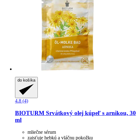
do košíka
4.8 (4)
BIOTURM
Srvátkový olej kúpeľ s arnikou, 30
ml
mliečne sérum
zaisťuje hebkú a vláčnu pokožku