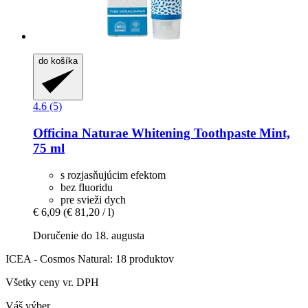
do košíka
4.6 (5)
Officina Naturae
Whitening Toothpaste Mint,
75 ml
s rozjasňujúcim efektom
bez fluoridu
pre svieži dych
€ 6,09
(€ 81,20 / l)
Doručenie do 18. augusta
ICEA - Cosmos Natural: 18 produktov
Všetky ceny vr. DPH
Váš výber