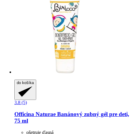
do košíka
3.8 (5)
Officina Naturae
Banánový zubný gél pre deti,
75 ml
ošetruje ďasná