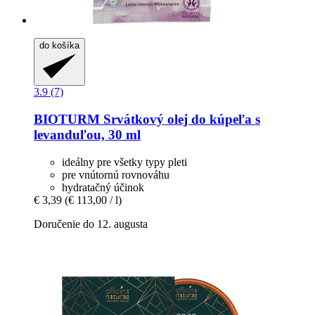
do košíka
3.9 (7)
BIOTURM
Srvátkový olej do kúpeľa s
levanduľou, 30 ml
ideálny pre všetky typy pleti
pre vnútornú rovnováhu
hydratačný účinok
€ 3,39
(€ 113,00 / l)
Doručenie do 12. augusta