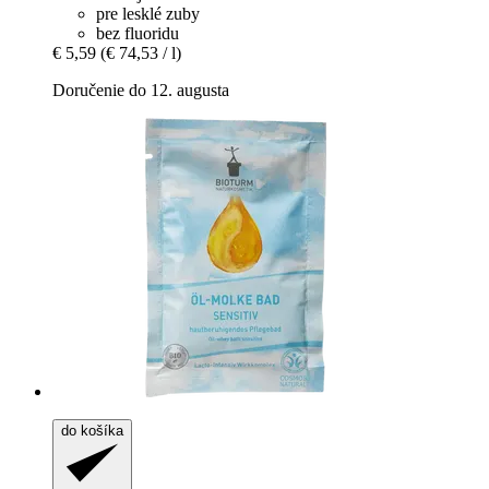
pre lesklé zuby
bez fluoridu
€ 5,59
(€ 74,53 / l)
Doručenie do 12. augusta
do košíka