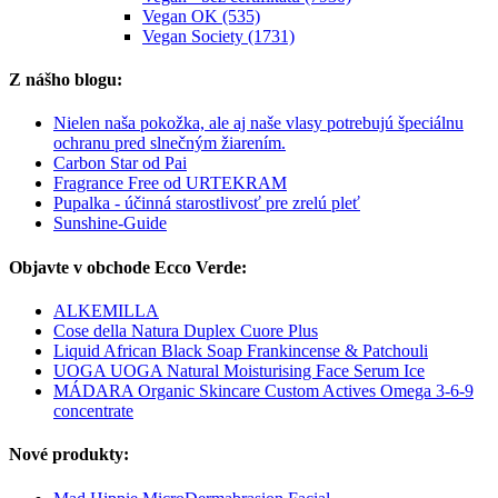
Vegan OK (535)
Vegan Society (1731)
Z nášho blogu:
Nielen naša pokožka, ale aj naše vlasy potrebujú špeciálnu
ochranu pred slnečným žiarením.
Carbon Star od Pai
Fragrance Free od URTEKRAM
Pupalka - účinná starostlivosť pre zrelú pleť
Sunshine-Guide
Objavte v obchode Ecco Verde:
ALKEMILLA
Cose della Natura Duplex Cuore Plus
Liquid African Black Soap Frankincense & Patchouli
UOGA UOGA Natural Moisturising Face Serum Ice
MÁDARA Organic Skincare Custom Actives Omega 3-6-9
concentrate
Nové produkty: