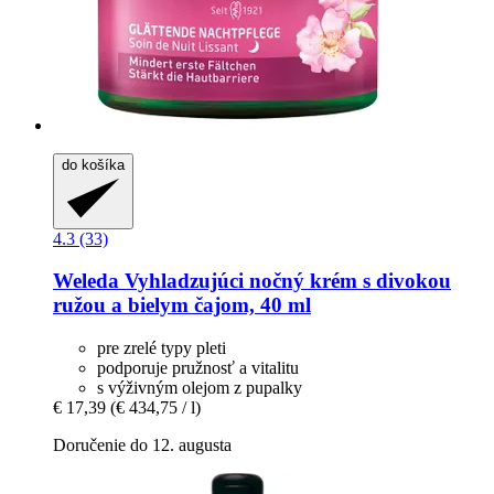
do košíka
4.3 (33)
Weleda
Vyhladzujúci nočný krém s divokou
ružou a bielym čajom, 40 ml
pre zrelé typy pleti
podporuje pružnosť a vitalitu
s výživným olejom z pupalky
€ 17,39
(€ 434,75 / l)
Doručenie do 12. augusta