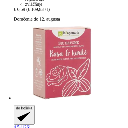
zvláčňuje
€ 6,59
(€ 109,83 / l)
Doručenie do 12. augusta
do košíka
4.5 (126)