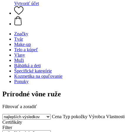
Vytvoriť účet
Značky
Tvár
Make-up
Telo a kúpeľ
Vlasy
Muži
Bábätká a deti
Špecifické kategórie
Kozmetika na opaľovanie
Ponuky
Prírodné vône ruže
Filtrovať a zoradiť
Cena
Typ pokožky
Výrobca
Vlastnosti
Certifikáty
Filter