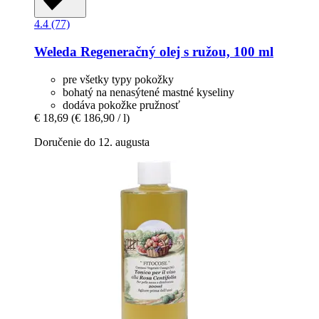
4.4 (77)
Weleda
Regeneračný olej s ružou, 100 ml
pre všetky typy pokožky
bohatý na nenasýtené mastné kyseliny
dodáva pokožke pružnosť
€ 18,69
(€ 186,90 / l)
Doručenie do 12. augusta