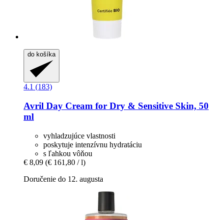
do košíka
4.1 (183)
Avril
Day Cream for Dry & Sensitive Skin, 50
ml
vyhladzujúce vlastnosti
poskytuje intenzívnu hydratáciu
s ľahkou vôňou
€ 8,09
(€ 161,80 / l)
Doručenie do 12. augusta