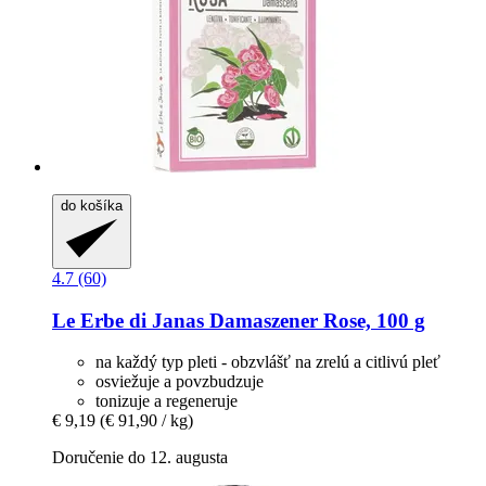
do košíka
4.7 (60)
Le Erbe di Janas
Damaszener Rose, 100 g
na každý typ pleti - obzvlášť na zrelú a citlivú pleť
osviežuje a povzbudzuje
tonizuje a regeneruje
€ 9,19
(€ 91,90 / kg)
Doručenie do 12. augusta