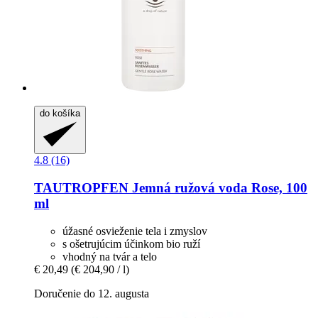
do košíka
4.8 (16)
TAUTROPFEN
Jemná ružová voda Rose, 100
ml
úžasné osvieženie tela i zmyslov
s ošetrujúcim účinkom bio ruží
vhodný na tvár a telo
€ 20,49
(€ 204,90 / l)
Doručenie do 12. augusta