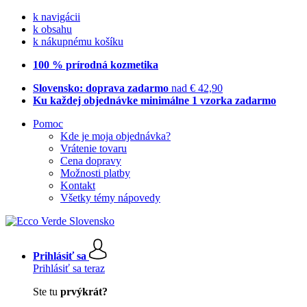
k navigácii
k obsahu
k nákupnému košíku
100 % prírodná kozmetika
Slovensko: doprava zadarmo
nad € 42,90
Ku každej objednávke minimálne 1 vzorka zadarmo
Pomoc
Kde je moja objednávka?
Vrátenie tovaru
Cena dopravy
Možnosti platby
Kontakt
Všetky témy nápovedy
Prihlásiť sa
Prihlásiť sa teraz
Ste tu
prvýkrát?