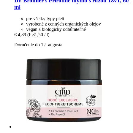
Dr. Bronner's
Prírodné mydlo s ružou 18v1, 60
ml
pre všetky typy pleti
vyrobené z cenných organických olejov
vegan a biologicky odbúrateľné
€ 4,89
(€ 81,50 / l)
Doručenie do 12. augusta