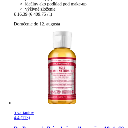
ideálny ako podklad pod make-up
výživné zloženie
€ 16,39
(€ 409,75 / l)
Doručenie do 12. augusta
5 variantov
4.4 (113)