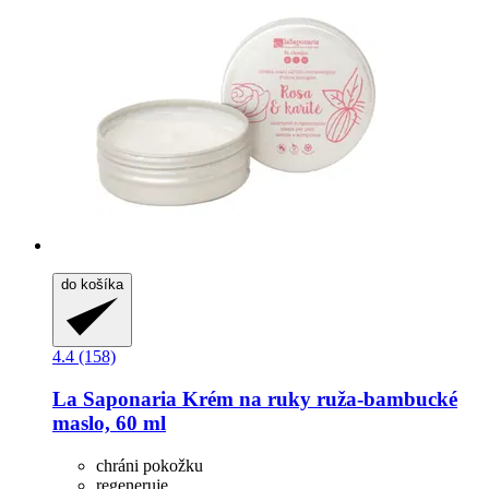
do košíka
4.4 (158)
La Saponaria
Krém na ruky ruža-​bambucké
maslo, 60 ml
chráni pokožku
regeneruje