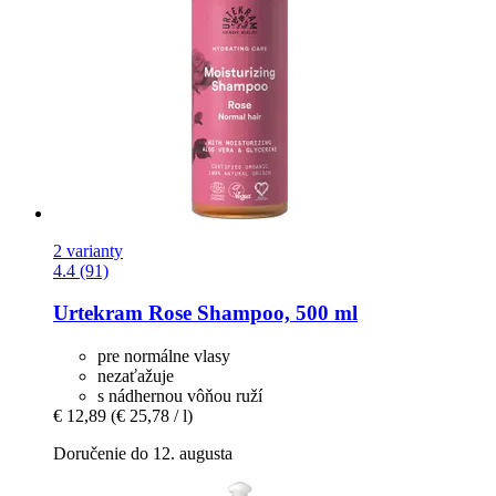
2 varianty
4.4 (91)
Urtekram
Rose Shampoo, 500 ml
pre normálne vlasy
nezaťažuje
s nádhernou vôňou ruží
€ 12,89
(€ 25,78 / l)
Doručenie do 12. augusta