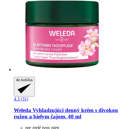
do košíka
4.3 (31)
Weleda
Vyhladzujúci denný krém s divokou
ružou a bielym čajom, 40 ml
pre zrelé typy pleti