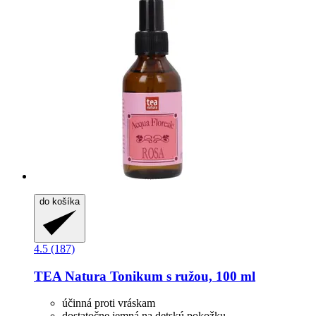
do košíka
4.5 (187)
TEA Natura
Tonikum s ružou, 100 ml
účinná proti vráskam
dostatočne jemná na detskú pokožku