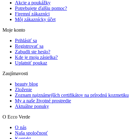
Akcie a poukážky
Potrebujete ďalšiu pomoc?
Firemní zákazníci
Môj zákaznícky účet
Moje konto
Prihlásiť sa
Registrovať sa
Zabudli ste heslo?
Kde je moja zásielka?
Uplatniť poukaz
Zaujímavosti
beauty blog
Zloženie
Zoznam najznámejších certifikátov na prírodnú kozmetiku
My a naše životné prostredie
Aktuálne ponuky
O Ecco Verde
O nás
Naša spoločnosť
Kontakt