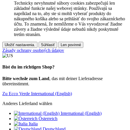
Technicky nevyhnutné súbory cookies zabezpečujú len
základné funkcie našej webovej stránky. Používajú sa
napríklad na to, aby ste si mohli vyberať produkty do
nákupného košíka alebo sa prihlásiť do svojho zákazníckeho
účtu. To znamená, že nemôžeme o Vás vyvodzovať žiadne
závery a žiadne výsledné údaje nebudú nikdy poskytnuté
tretím stranám.
Uložiť nastavenia.
Súhlasiť
Len povinné
Zásady ochrany osobných údajov
Bist du im richtigen Shop?
Bitte wechsle zum Land
, das mit deiner Lieferadresse
übereinstimmt.
Zu Ecco Verde International (English)
Anderes Lieferland wählen
International (English)
Österreich
Italia
Deutschland