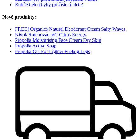
Robíte tieto chyby pri čistení pleti?
Nové produkty:
FREE! Organics Natural Deodorant Cream Salty Waves
Niyok Sprchovací gél Citrus Energy
Propolia Moisturising Face Cream Dry Skin
Propolia Active Soap
Propolia Gel For Lighter Feeling Legs