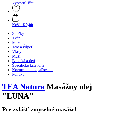
Vytvoriť účet
Košík
€ 0,00
Značky
Tvár
Make-up
Telo a kúpeľ
Vlasy
Muži
Bábätká a deti
Špecifické kategórie
Kozmetika na opaľovanie
Ponuky
TEA Natura
Masážny olej
"LUNA"
Pre zvlášť zmyselné masáže!