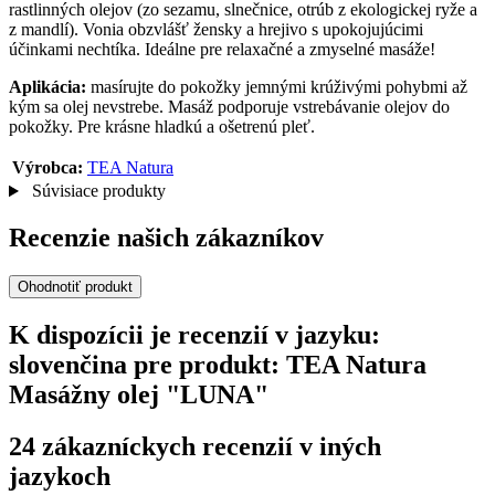
rastlinných olejov (zo sezamu, slnečnice, otrúb z ekologickej ryže a
z mandlí). Vonia obzvlášť žensky a hrejivo s upokojujúcimi
účinkami nechtíka. Ideálne pre relaxačné a zmyselné masáže!
Aplikácia:
masírujte do pokožky jemnými krúživými pohybmi až
kým sa olej nevstrebe. Masáž podporuje vstrebávanie olejov do
pokožky. Pre krásne hladkú a ošetrenú pleť.
Výrobca:
TEA Natura
Súvisiace produkty
Recenzie našich zákazníkov
Ohodnotiť produkt
K dispozícii je recenzií v jazyku:
slovenčina pre produkt: TEA Natura
Masážny olej "LUNA"
24 zákazníckych recenzií v iných
jazykoch