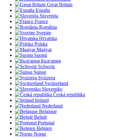
Great Britain
España
Slovenija
France
România
Sverige
Hrvatska
Polska
Magyar
Suomi
България
Schweiz
Suisse
Svizzera
Switzerland
Slovensko
Česká republika
Ireland
Nederland
Belgique
België
Portugal
Belgien
Norge