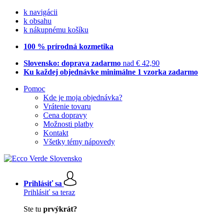
k navigácii
k obsahu
k nákupnému košíku
100 % prírodná kozmetika
Slovensko: doprava zadarmo
nad € 42,90
Ku každej objednávke minimálne 1 vzorka zadarmo
Pomoc
Kde je moja objednávka?
Vrátenie tovaru
Cena dopravy
Možnosti platby
Kontakt
Všetky témy nápovedy
Prihlásiť sa
Prihlásiť sa teraz
Ste tu
prvýkrát?