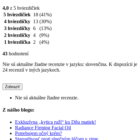
4,0
z 5 hviezdičiek
5 hviezdičiek
18
(41%)
4 hviezdičky
13
(30%)
3 hviezdičky
6
(13%)
2 hviezdičky
4
(9%)
1 hviezdička
2
(4%)
43
hodnotení
Nie sú aktuálne žiadne recenzie v jazyku: slovenčina. K dispozícii je
24 recenzií v iných jazykoch.
Zobraziť
Nie sú aktuálne žiadne recenzie.
Z nášho blogu:
Exkluzívna „kytica ruží“ ku Dňu matiek!
Radiance Firming Facial Oil
Potrebujem očný krém?
Starostlivosť proti slnečným lúčom v zime