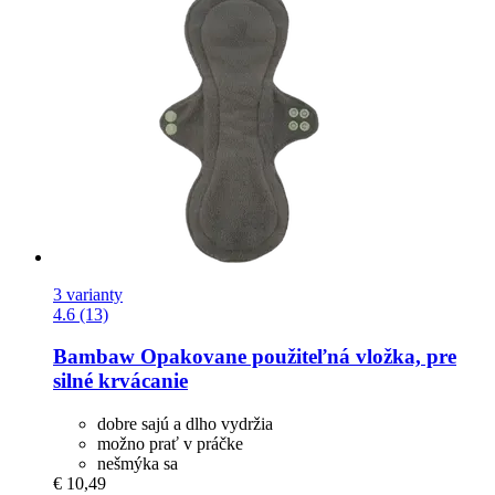
3 varianty
4.6 (13)
Bambaw
Opakovane použiteľná vložka, pre
silné krvácanie
dobre sajú a dlho vydržia
možno prať v práčke
nešmýka sa
€ 10,49