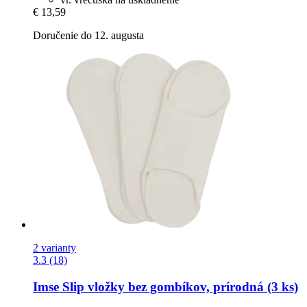
€ 13,59
Doručenie do 12. augusta
2 varianty
3.3 (18)
Imse
Slip vložky bez gombíkov, prírodná (3 ks)