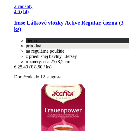
2 varianty
4.6 (14)
Imse
Látkové vložky Active Regular, čierna (3
ks)
čierna
prírodná
na regulárne použitie
z priedušnej bavlny - Jersey
rozmery: cca 25x8,5 cm
€ 25,49
(€ 8,50 / ks)
Doručenie do 12. augusta