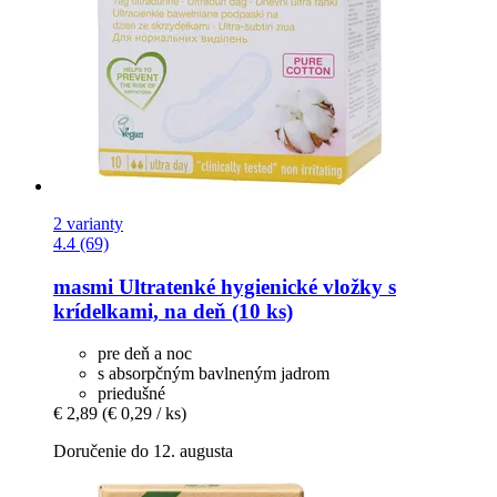
2 varianty
4.4 (69)
masmi
Ultratenké hygienické vložky s
krídelkami, na deň (10 ks)
pre deň a noc
s absorpčným bavlneným jadrom
priedušné
€ 2,89
(€ 0,29 / ks)
Doručenie do 12. augusta