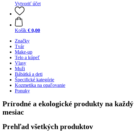
Vytvoriť účet
Košík
€ 0,00
Značky
Tvár
Make-up
Telo a kúpeľ
Vlasy
Muži
Bábätká a deti
Špecifické kategórie
Kozmetika na opaľovanie
Ponuky
Prírodné a ekologické produkty na každý
mesiac
Prehľad všetkých produktov