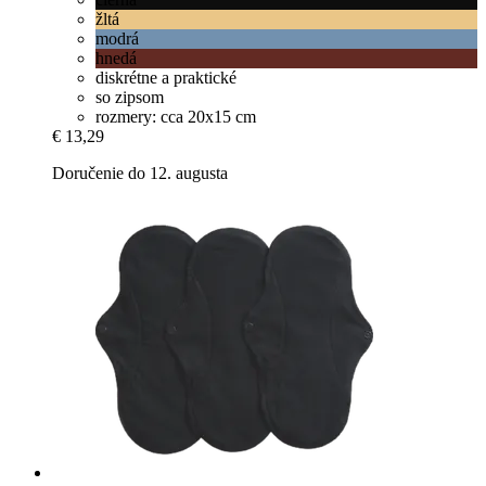
žltá
modrá
hnedá
diskrétne a praktické
so zipsom
rozmery: cca 20x15 cm
€ 13,29
Doručenie do 12. augusta