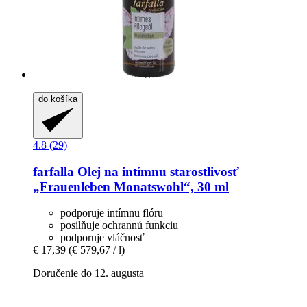
do košíka
4.8 (29)
farfalla
Olej na intímnu starostlivosť
„Frauenleben Monatswohl“, 30 ml
podporuje intímnu flóru
posilňuje ochrannú funkciu
podporuje vláčnosť
€ 17,39
(€ 579,67 / l)
Doručenie do 12. augusta