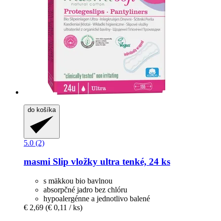
do košíka
5.0 (2)
masmi
Slip vložky ultra tenké, 24 ks
s mäkkou bio bavlnou
absorpčné jadro bez chlóru
hypoalergénne a jednotlivo balené
€ 2,69
(€ 0,11 / ks)