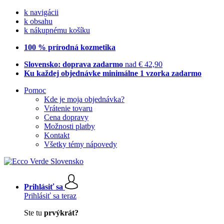
k navigácii
k obsahu
k nákupnému košíku
100 % prírodná kozmetika
Slovensko: doprava zadarmo
nad € 42,90
Ku každej objednávke minimálne 1 vzorka zadarmo
Pomoc
Kde je moja objednávka?
Vrátenie tovaru
Cena dopravy
Možnosti platby
Kontakt
Všetky témy nápovedy
Prihlásiť sa
Prihlásiť sa teraz
Ste tu
prvýkrát?