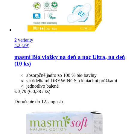
2 varianty
4.2 (39)
masmi
Bio vložky na deň a noc Ultra, na deň
(10 ks)
absorpčné jadro zo 100 % bio bavlny
s krídelkami DRYWINGS a lepiacimi prúžkami
jednotlivo balené
€ 3,79
(€ 0,38 / ks)
Doručenie do 12. augusta