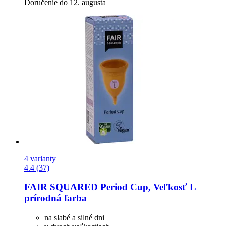
Doručenie do 12. augusta
4 varianty
4.4 (37)
FAIR SQUARED
Period Cup, Veľkosť L
prírodná farba
na slabé a silné dni