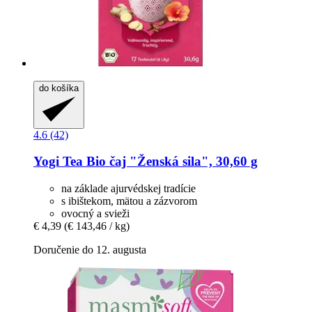
do košíka
4.6 (42)
Yogi Tea
Bio čaj "Ženská sila", 30,60 g
na základe ajurvédskej tradície
s ibištekom, mätou a zázvorom
ovocný a svieži
€ 4,39
(€ 143,46 / kg)
Doručenie do 12. augusta