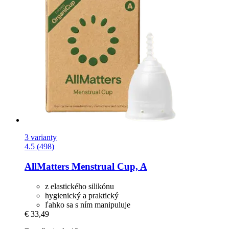
3 varianty
4.5 (498)
AllMatters
Menstrual Cup, A
z elastického silikónu
hygienický a praktický
ľahko sa s ním manipuluje
€ 33,49