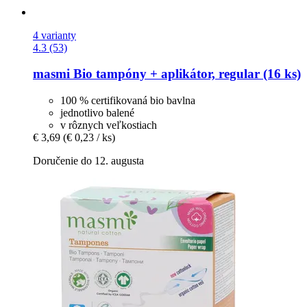
4 varianty
4.3 (53)
masmi
Bio tampóny + aplikátor, regular (16 ks)
100 % certifikovaná bio bavlna
jednotlivo balené
v rôznych veľkostiach
€ 3,69
(€ 0,23 / ks)
Doručenie do 12. augusta