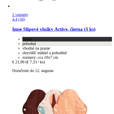
2 varianty
4.4 (34)
Imse
Slipové vložky Active, čierna (3 ks)
čierna
prírodná
vhodné na pranie
obzvlášť mäkké a pohodlné
rozmery: cca 19x7 cm
€ 21,99
(€ 7,33 / ks)
Doručenie do 12. augusta