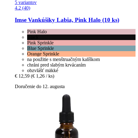
5 variantov
4.2 (40)
Imse
Vankúšiky Labia, Pink Halo (10 ks)
Pink Halo
Black
Pink Sprinkle
Blue Sprinkle
Orange Sprinkle
na použitie s menštruačným kalíškom
chráni pred slabým krvácaním
obzvlášť mäkké
€ 12,59
(€ 1,26 / ks)
Doručenie do 12. augusta