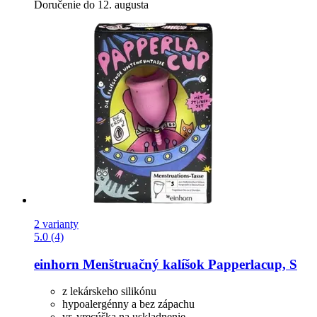
Doručenie do 12. augusta
2 varianty
5.0 (4)
einhorn
Menštruačný kalíšok Papperlacup, S
z lekárskeho silikónu
hypoalergénny a bez zápachu
vr. vrecúška na uskladnenie