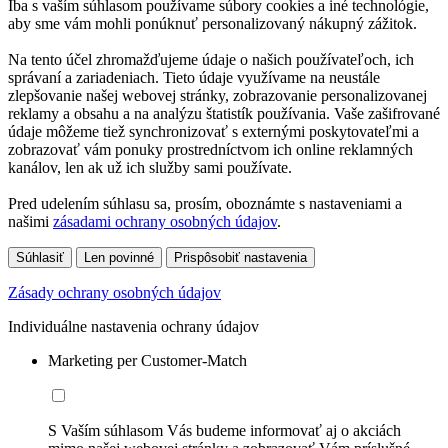
Iba s vaším súhlasom používame súbory cookies a iné technológie,
aby sme vám mohli ponúknuť personalizovaný nákupný zážitok.
Na tento účel zhromažďujeme údaje o našich používateľoch, ich
správaní a zariadeniach. Tieto údaje využívame na neustále
zlepšovanie našej webovej stránky, zobrazovanie personalizovanej
reklamy a obsahu a na analýzu štatistík používania. Vaše zašifrované
údaje môžeme tiež synchronizovať s externými poskytovateľmi a
zobrazovať vám ponuky prostredníctvom ich online reklamných
kanálov, len ak už ich služby sami používate.
Pred udelením súhlasu sa, prosím, oboznámte s nastaveniami a
našimi
zásadami ochrany osobných údajov
.
Súhlasiť
Len povinné
Prispôsobiť nastavenia
Zásady ochrany osobných údajov
Individuálne nastavenia ochrany údajov
Marketing per Customer-Match
S Vaším súhlasom Vás budeme informovať aj o akciách