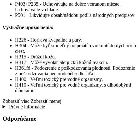
P403+P235 - Uchovávajte na dobre vetranom mieste.
Uchovávajte v chlade.
P501 - Likvidujte obsah/nádobu podľa národných predpisov
Výstražné upozornenia:
H226 - Horľavá kvapalina a pary.
H304 - Môže byť smrteľný po požití a vniknutí do dýchacích
ciest.
H315 - Dráždi kožu.
H317 - Môže vyvolať alergickú kožnú reakciu.
H361fd - Podozrenie z poškodzovania plodnosti. Podozrenie
z poškodzovania nenarodeného dieťaťa.
H400 - Veľmi toxický pre vodné organizmy.
H410 - Veľmi toxický pre vodné organizmy, s dlhodobými
účinkami.
Zobraziť viac
Zobraziť menej
Právne informácie
Odporúčame