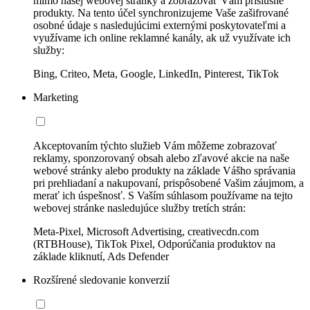
mimo našej webovej stránky a zobrazovať Vám príslušné
produkty. Na tento účel synchronizujeme Vaše zašifrované
osobné údaje s nasledujúcimi externými poskytovateľmi a
využívame ich online reklamné kanály, ak už využívate ich
služby:
Bing, Criteo, Meta, Google, LinkedIn, Pinterest, TikTok
Marketing
Akceptovaním týchto služieb Vám môžeme zobrazovať
reklamy, sponzorovaný obsah alebo zľavové akcie na naše
webové stránky alebo produkty na základe Vášho správania
pri prehliadaní a nakupovaní, prispôsobené Vašim záujmom, a
merať ich úspešnosť. S Vaším súhlasom používame na tejto
webovej stránke nasledujúce služby tretích strán:
Meta-Pixel, Microsoft Advertising, creativecdn.com
(RTBHouse), TikTok Pixel, Odporúčania produktov na
základe kliknutí, Ads Defender
Rozšírené sledovanie konverzií