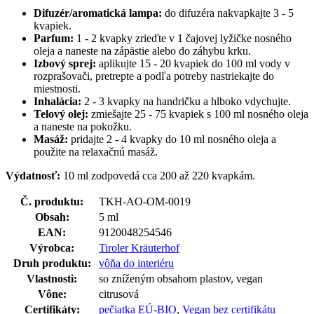
Difuzér/aromatická lampa:
do difuzéra nakvapkajte 3 - 5
kvapiek.
Parfum:
1 - 2 kvapky zrieďte v 1 čajovej lyžičke nosného
oleja a naneste na zápästie alebo do záhybu krku.
Izbový sprej:
aplikujte
15 - 20
kvapiek do 100 ml vody v
rozprašovači, pretrepte a podľa potreby nastriekajte do
miestnosti.
Inhalácia:
2 - 3
kvapky na handričku a hlboko vdychujte.
Telový olej:
zmiešajte 25 - 75 kvapiek s 100 ml nosného oleja
a naneste na pokožku.
Masáž:
pridajte 2 - 4 kvapky do 10 ml nosného oleja a
použite na relaxačnú masáž.
Výdatnosť:
10 ml zodpovedá cca 200 až 220 kvapkám.
Č. produktu:
TKH-AO-OM-0019
Obsah:
5 ml
EAN:
9120048254546
Výrobca:
Tiroler Kräuterhof
Druh produktu:
vôňa do interiéru
Vlastnosti:
so zníženým obsahom plastov, vegan
Vône:
citrusová
Certifikáty:
pečiatka EÚ-BIO
,
Vegan bez certifikátu