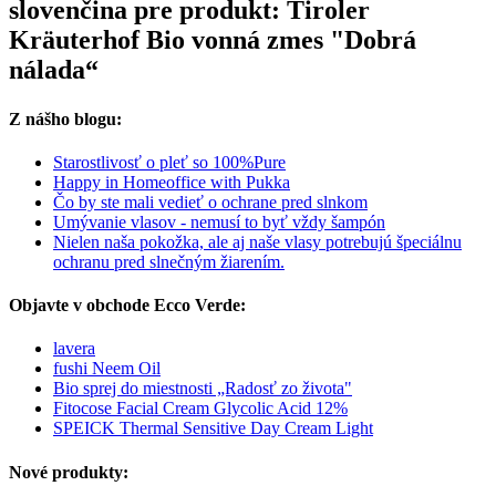
slovenčina pre produkt: Tiroler
Kräuterhof Bio vonná zmes "Dobrá
nálada“
Z nášho blogu:
Starostlivosť o pleť so 100%Pure
Happy in Homeoffice with Pukka
Čo by ste mali vedieť o ochrane pred slnkom
Umývanie vlasov - nemusí to byť vždy šampón
Nielen naša pokožka, ale aj naše vlasy potrebujú špeciálnu
ochranu pred slnečným žiarením.
Objavte v obchode Ecco Verde:
lavera
fushi Neem Oil
Bio sprej do miestnosti „Radosť zo života"
Fitocose Facial Cream Glycolic Acid 12%
SPEICK Thermal Sensitive Day Cream Light
Nové produkty: