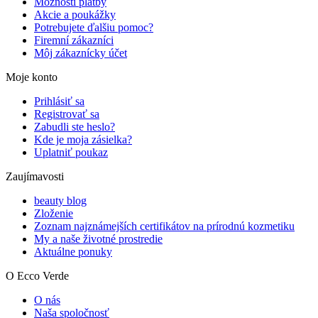
Možnosti platby
Akcie a poukážky
Potrebujete ďalšiu pomoc?
Firemní zákazníci
Môj zákaznícky účet
Moje konto
Prihlásiť sa
Registrovať sa
Zabudli ste heslo?
Kde je moja zásielka?
Uplatniť poukaz
Zaujímavosti
beauty blog
Zloženie
Zoznam najznámejších certifikátov na prírodnú kozmetiku
My a naše životné prostredie
Aktuálne ponuky
O Ecco Verde
O nás
Naša spoločnosť