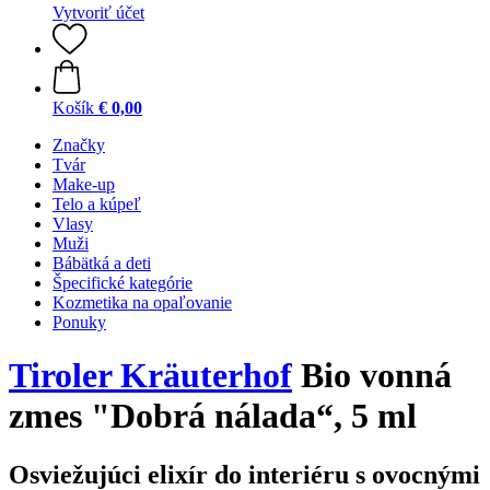
Vytvoriť účet
Košík
€ 0,00
Značky
Tvár
Make-up
Telo a kúpeľ
Vlasy
Muži
Bábätká a deti
Špecifické kategórie
Kozmetika na opaľovanie
Ponuky
Tiroler Kräuterhof
Bio vonná
zmes "Dobrá nálada“, 5 ml
Osviežujúci elixír do interiéru s ovocnými