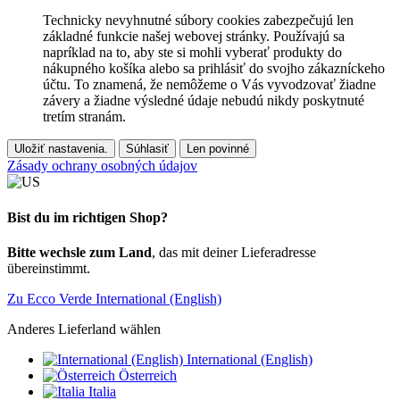
Technicky nevyhnutné súbory cookies zabezpečujú len
základné funkcie našej webovej stránky. Používajú sa
napríklad na to, aby ste si mohli vyberať produkty do
nákupného košíka alebo sa prihlásiť do svojho zákazníckeho
účtu. To znamená, že nemôžeme o Vás vyvodzovať žiadne
závery a žiadne výsledné údaje nebudú nikdy poskytnuté
tretím stranám.
Uložiť nastavenia.
Súhlasiť
Len povinné
Zásady ochrany osobných údajov
Bist du im richtigen Shop?
Bitte wechsle zum Land
, das mit deiner Lieferadresse
übereinstimmt.
Zu Ecco Verde International (English)
Anderes Lieferland wählen
International (English)
Österreich
Italia