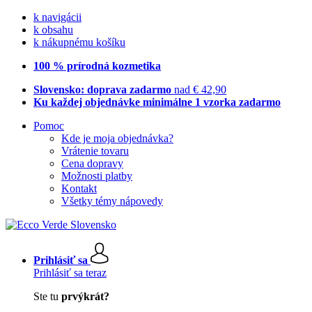
k navigácii
k obsahu
k nákupnému košíku
100 % prírodná kozmetika
Slovensko: doprava zadarmo
nad € 42,90
Ku každej objednávke minimálne 1 vzorka zadarmo
Pomoc
Kde je moja objednávka?
Vrátenie tovaru
Cena dopravy
Možnosti platby
Kontakt
Všetky témy nápovedy
Prihlásiť sa
Prihlásiť sa teraz
Ste tu
prvýkrát?