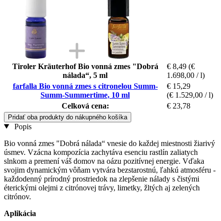
Tiroler Kräuterhof Bio vonná zmes "Dobrá
€ 8,49
(€
nálada“, 5 ml
1.698,00 / l)
farfalla Bio vonná zmes s citronelou Summ-
€ 15,29
Summ-Summertime, 10 ml
(€ 1.529,00 / l)
Celková cena:
€ 23,78
Pridať oba produkty do nákupného košíka
Popis
Bio vonná zmes "Dobrá nálada“ vnesie do každej miestnosti žiarivý
úsmev. Vzácna kompozícia zachytáva esenciu rastlín zaliatych
slnkom a premení váš domov na oázu pozitívnej energie. Vďaka
svojim dynamickým vôňam vytvára bezstarostnú, ľahkú atmosféru -
každodenný prírodný prostriedok na zlepšenie nálady s čistými
éterickými olejmi z citrónovej trávy, limetky, žltých aj zelených
citrónov.
Aplikácia