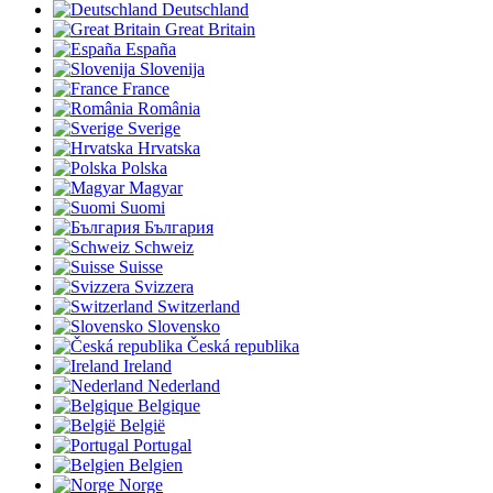
Deutschland
Great Britain
España
Slovenija
France
România
Sverige
Hrvatska
Polska
Magyar
Suomi
България
Schweiz
Suisse
Svizzera
Switzerland
Slovensko
Česká republika
Ireland
Nederland
Belgique
België
Portugal
Belgien
Norge