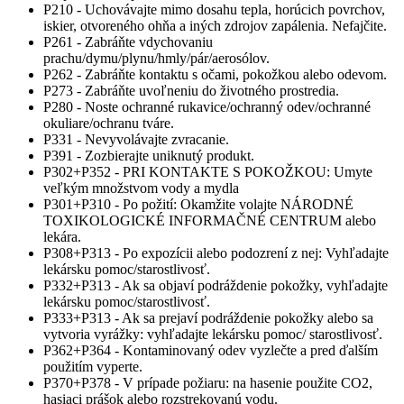
P210 - Uchovávajte mimo dosahu tepla, horúcich povrchov,
iskier, otvoreného ohňa a iných zdrojov zapálenia. Nefajčite.
P261 - Zabráňte vdychovaniu
prachu/dymu/plynu/hmly/pár/aerosólov.
P262 - Zabráňte kontaktu s očami, pokožkou alebo odevom.
P273 - Zabráňte uvoľneniu do životného prostredia.
P280 - Noste ochranné rukavice/ochranný odev/ochranné
okuliare/ochranu tváre.
P331 - Nevyvolávajte zvracanie.
P391 - Zozbierajte uniknutý produkt.
P302+P352 - PRI KONTAKTE S POKOŽKOU: Umyte
veľkým množstvom vody a mydla
P301+P310 - Po požití: Okamžite volajte NÁRODNÉ
TOXIKOLOGICKÉ INFORMAČNÉ CENTRUM alebo
lekára.
P308+P313 - Po expozícii alebo podozrení z nej: Vyhľadajte
lekársku pomoc/starostlivosť.
P332+P313 - Ak sa objaví podráždenie pokožky, vyhľadajte
lekársku pomoc/starostlivosť.
P333+P313 - Ak sa prejaví podráždenie pokožky alebo sa
vytvoria vyrážky: vyhľadajte lekársku pomoc/ starostlivosť.
P362+P364 - Kontaminovaný odev vyzlečte a pred ďalším
použitím vyperte.
P370+P378 - V prípade požiaru: na hasenie použite CO2,
hasiaci prášok alebo rozstrekovanú vodu.