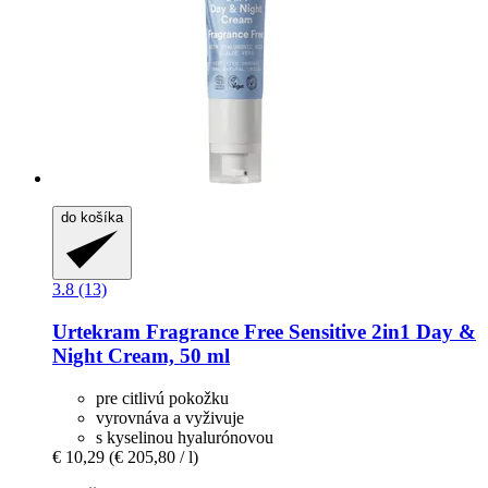
do košíka
3.8 (13)
Urtekram
Fragrance Free Sensitive 2in1 Day &
Night Cream, 50 ml
pre citlivú pokožku
vyrovnáva a vyživuje
s kyselinou hyalurónovou
€ 10,29
(€ 205,80 / l)