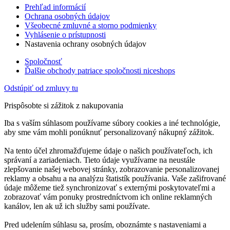
Prehľad informácií
Ochrana osobných údajov
Všeobecné zmluvné a storno podmienky
Vyhlásenie o prístupnosti
Nastavenia ochrany osobných údajov
Spoločnosť
Ďalšie obchody patriace spoločnosti niceshops
Odstúpiť od zmluvy tu
Prispôsobte si zážitok z nakupovania
Iba s vaším súhlasom používame súbory cookies a iné technológie,
aby sme vám mohli ponúknuť personalizovaný nákupný zážitok.
Na tento účel zhromažďujeme údaje o našich používateľoch, ich
správaní a zariadeniach. Tieto údaje využívame na neustále
zlepšovanie našej webovej stránky, zobrazovanie personalizovanej
reklamy a obsahu a na analýzu štatistík používania. Vaše zašifrované
údaje môžeme tiež synchronizovať s externými poskytovateľmi a
zobrazovať vám ponuky prostredníctvom ich online reklamných
kanálov, len ak už ich služby sami používate.
Pred udelením súhlasu sa, prosím, oboznámte s nastaveniami a