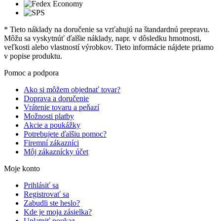
* Tieto náklady na doručenie sa vzťahujú na štandardnú prepravu.
Môžu sa vyskytnúť ďalšie náklady, napr. v dôsledku hmotnosti,
veľkosti alebo vlastností výrobkov. Tieto informácie nájdete priamo
v popise produktu.
Pomoc a podpora
Ako si môžem objednať tovar?
Doprava a doručenie
Vrátenie tovaru a peňazí
Možnosti platby
Akcie a poukážky
Potrebujete ďalšiu pomoc?
Firemní zákazníci
Môj zákaznícky účet
Moje konto
Prihlásiť sa
Registrovať sa
Zabudli ste heslo?
Kde je moja zásielka?
Uplatniť poukaz