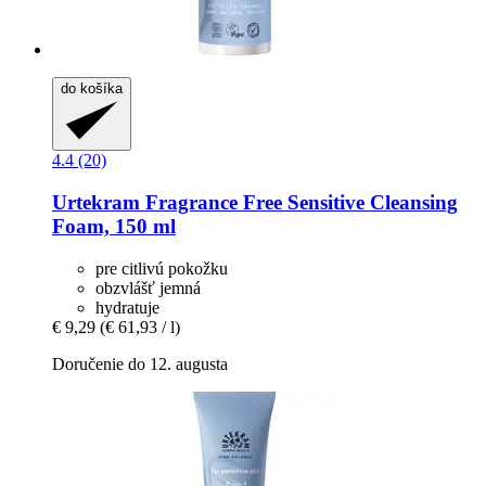
do košíka
4.4 (20)
Urtekram
Fragrance Free Sensitive Cleansing
Foam, 150 ml
pre citlivú pokožku
obzvlášť jemná
hydratuje
€ 9,29
(€ 61,93 / l)
Doručenie do 12. augusta