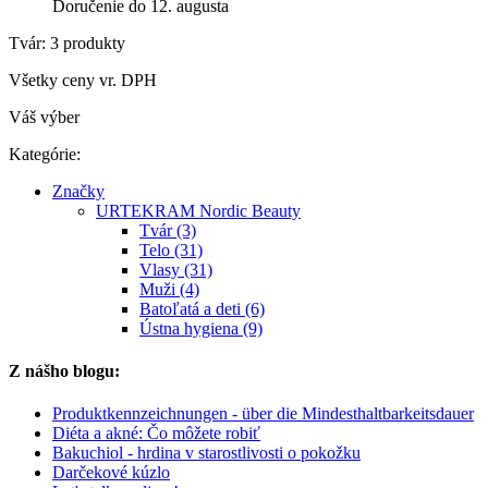
Doručenie do 12. augusta
Tvár: 3 produkty
Všetky ceny vr. DPH
Váš výber
Kategórie:
Značky
URTEKRAM Nordic Beauty
Tvár (3)
Telo (31)
Vlasy (31)
Muži (4)
Batoľatá a deti (6)
Ústna hygiena (9)
Z nášho blogu:
Produktkennzeichnungen - über die Mindesthaltbarkeitsdauer
Diéta a akné: Čo môžete robiť
Bakuchiol - hrdina v starostlivosti o pokožku
Darčekové kúzlo