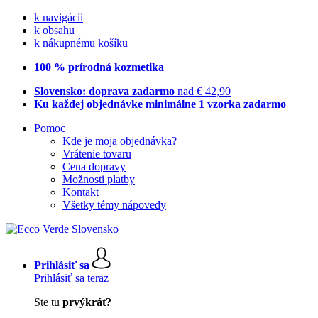
k navigácii
k obsahu
k nákupnému košíku
100 % prírodná kozmetika
Slovensko: doprava zadarmo
nad € 42,90
Ku každej objednávke minimálne 1 vzorka zadarmo
Pomoc
Kde je moja objednávka?
Vrátenie tovaru
Cena dopravy
Možnosti platby
Kontakt
Všetky témy nápovedy
Prihlásiť sa
Prihlásiť sa teraz
Ste tu
prvýkrát?