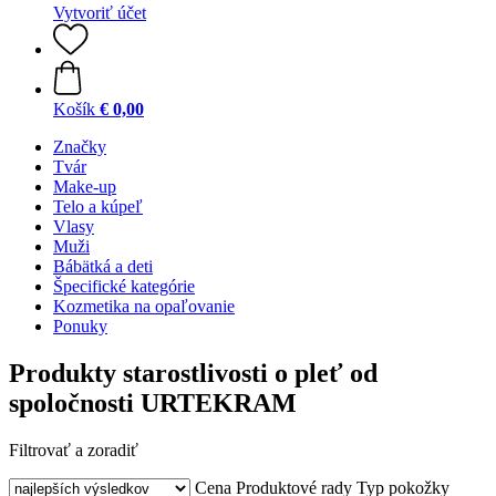
Vytvoriť účet
Košík
€ 0,00
Značky
Tvár
Make-up
Telo a kúpeľ
Vlasy
Muži
Bábätká a deti
Špecifické kategórie
Kozmetika na opaľovanie
Ponuky
Produkty starostlivosti o pleť od
spoločnosti URTEKRAM
Filtrovať a zoradiť
Cena
Produktové rady
Typ pokožky