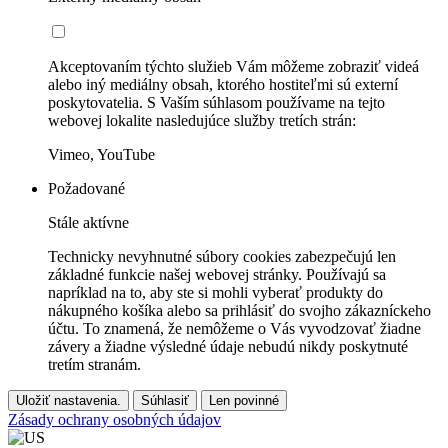
Akceptovaním týchto služieb Vám môžeme zobraziť videá
alebo iný mediálny obsah, ktorého hostiteľmi sú externí
poskytovatelia. S Vaším súhlasom používame na tejto
webovej lokalite nasledujúce služby tretích strán:
Vimeo, YouTube
Požadované
Stále aktívne
Technicky nevyhnutné súbory cookies zabezpečujú len
základné funkcie našej webovej stránky. Používajú sa
napríklad na to, aby ste si mohli vyberať produkty do
nákupného košíka alebo sa prihlásiť do svojho zákazníckeho
účtu. To znamená, že nemôžeme o Vás vyvodzovať žiadne
závery a žiadne výsledné údaje nebudú nikdy poskytnuté
tretím stranám.
Uložiť nastavenia.
Súhlasiť
Len povinné
Zásady ochrany osobných údajov