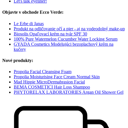
Let's talk eyeliner!
Objavte v obchode Ecco Verde:
Le Erbe di Janas
Produkt na odličovanie očí a pier - aj na vodeodolný make-up
Biosolis Opaľovací krém na tvár SPF 30
100% Pure Watermelon Cucumber Water Locking Serum
GYADA Cosmetics Modelujúci bezoplachový krém na
kučery
Nové produkty:
Propolia Facial Cleansing Foam
Propolia Moisturising Face Cream Normal Skin
Mad Hippie MicroDermabrasion Facial
BEMA COSMETICI Hair Loss Shampoo
PHYTORELAX LABORATORIES Argan Oil Shower Gel