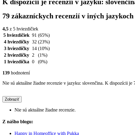
K dispozícii je recenzií v jazyku: slovenč
79 zákazníckych recenzií v iných jazykoch
4,5
z 5 hviezdičiek
5 hviezdičiek
91
(65%)
4 hviezdičky
32
(23%)
3 hviezdičky
14
(10%)
2 hviezdičky
2
(1%)
1 hviezdička
0
(0%)
139
hodnotení
Nie sú aktuálne žiadne recenzie v jazyku: slovenčina. K dispozícii je 
Zobraziť
Nie sú aktuálne žiadne recenzie.
Z nášho blogu:
Happy in Homeoffice with Pukka