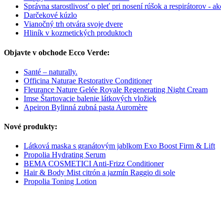
Správna starostlivosť o pleť pri nosení rúšok a respirátorov - ak
Darčekové kúzlo
Vianočný trh otvára svoje dvere
Hliník v kozmetických produktoch
Objavte v obchode Ecco Verde:
Santé – naturally.
Officina Naturae Restorative Conditioner
Fleurance Nature Gelée Royale Regenerating Night Cream
Imse Štartovacie balenie látkových vložiek
Apeiron Bylinná zubná pasta Auromère
Nové produkty:
Látková maska s granátovým jablkom Exo Boost Firm & Lift
Propolia Hydrating Serum
BEMA COSMETICI Anti-Frizz Conditioner
Hair & Body Mist citrón a jazmín Raggio di sole
Propolia Toning Lotion