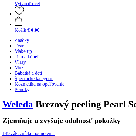
Vytvoriť účet
Košík
€ 0,00
Značky
Tvár
Make-up
Telo a kúpeľ
Vlasy
Muži
Bábätká a deti
Špecifické kategórie
Kozmetika na opaľovanie
Ponuky
Weleda
Brezový peeling Pearl S
Zjemňuje a zvyšuje odolnosť pokožky
139 zákaznícke hodnotenia