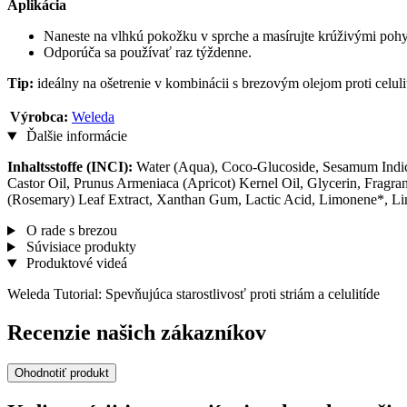
Aplikácia
Naneste na vlhkú pokožku v sprche a masírujte krúživými poh
Odporúča sa používať raz týždenne.
Tip:
ideálny na ošetrenie v kombinácii s brezovým olejom proti celuli
Výrobca:
Weleda
Ďalšie informácie
Inhaltsstoffe (INCI):
Water (Aqua), Coco-Glucoside, Sesamum Indic
Castor Oil, Prunus Armeniaca (Apricot) Kernel Oil, Glycerin, Fragra
(Rosemary) Leaf Extract, Xanthan Gum, Lactic Acid, Limonene*, Linalo
O rade s brezou
Súvisiace produkty
Produktové videá
Weleda Tutorial: Spevňujúca starostlivosť proti striám a celulitíde
Recenzie našich zákazníkov
Ohodnotiť produkt