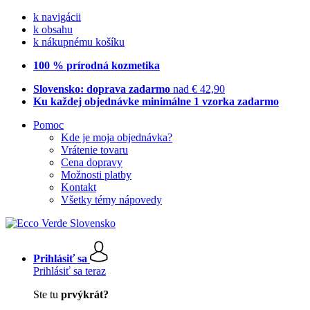
k navigácii
k obsahu
k nákupnému košíku
100 % prírodná kozmetika
Slovensko: doprava zadarmo
nad € 42,90
Ku každej objednávke minimálne 1 vzorka zadarmo
Pomoc
Kde je moja objednávka?
Vrátenie tovaru
Cena dopravy
Možnosti platby
Kontakt
Všetky témy nápovedy
Prihlásiť sa
Prihlásiť sa teraz
Ste tu
prvýkrát?