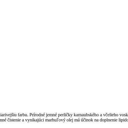
iarivejšiu farbu. Prírodné jemné perličky karnaubského a včelieho vo
emné čistenie a vynikajúci marhuľový olej má účinok na doplnenie lipi