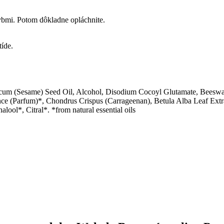
ybmi. Potom dôkladne opláchnite.
tíde.
um (Sesame) Seed Oil, Alcohol, Disodium Cocoyl Glutamate, Beeswax
nce (Parfum)*, Chondrus Crispus (Carrageenan), Betula Alba Leaf Extr
ol*, Citral*. *from natural essential oils