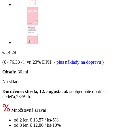
€ 14,29
(
€ 476,33 / l
, vr. 23% DPH.
-
plus náklady na dopravu
)
Obsah:
30 ml
Na sklade
Doručenie: streda, 12. augusta
, ak si objednáte do dňa:
nedeľa,23:59 h
.
Množstevná zľava!
od 2 len
€ 13,57
/ ks
-5%
od 3 len
€ 12,86
/ ks
-10%