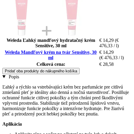
Weleda Ľahký mandľový hydratačný krém
€ 14,29
(€
Sensitive, 30 ml
476,33 / l)
Weleda Mandľový krém na tvár Sensitive, 30
€ 14,29
ml
(€ 476,33 / l)
Celková cena:
€ 28,58
Pridať oba produkty do nákupného košíka
Popis
Ľahký a rýchlo sa vstrebávajúci krém bez parfumácie pre citlivú
zmiešanú pleť je ideálny ako denná a nočná starostlivosť. Posilňuje
ochranné funkcie citlivej pokožky a tým chráni pred škodlivými
vplyvmi prostredia. Stabilizuje tiež prirodzenú lipidovú vrstvu,
harmonizuje funkcie pokožky a intenzívne hydratuje. Pre žiarivú
pleť a prirodzený pocit hebkej pokožky bez pnutia.
Aplikácia