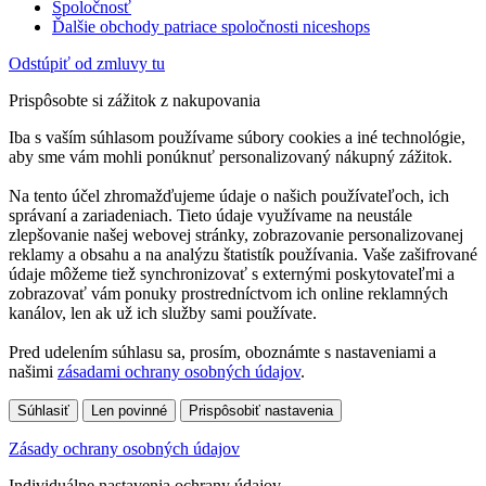
Spoločnosť
Ďalšie obchody patriace spoločnosti niceshops
Odstúpiť od zmluvy tu
Prispôsobte si zážitok z nakupovania
Iba s vaším súhlasom používame súbory cookies a iné technológie,
aby sme vám mohli ponúknuť personalizovaný nákupný zážitok.
Na tento účel zhromažďujeme údaje o našich používateľoch, ich
správaní a zariadeniach. Tieto údaje využívame na neustále
zlepšovanie našej webovej stránky, zobrazovanie personalizovanej
reklamy a obsahu a na analýzu štatistík používania. Vaše zašifrované
údaje môžeme tiež synchronizovať s externými poskytovateľmi a
zobrazovať vám ponuky prostredníctvom ich online reklamných
kanálov, len ak už ich služby sami používate.
Pred udelením súhlasu sa, prosím, oboznámte s nastaveniami a
našimi
zásadami ochrany osobných údajov
.
Súhlasiť
Len povinné
Prispôsobiť nastavenia
Zásady ochrany osobných údajov
Individuálne nastavenia ochrany údajov