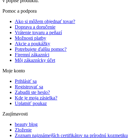
v popise produktu.
Pomoc a podpora
Ako si môžem objednať tovar?
Doprava a doručenie
Vrátenie tovaru a peňazí
Možnosti platby
Akcie a poukážky
Potrebujete ďalšiu pomoc?
Firemní zákazníci
Môj zákaznícky účet
Moje konto
Prihlásiť sa
Registrovať sa
Zabudli ste heslo?
Kde je moja zásielka?
Uplatniť poukaz
Zaujímavosti
beauty blog
Zloženie
Zoznam najznámejších certifikátov na prírodnú kozmetiku