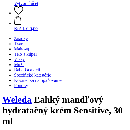
Vytvoriť účet
Košík
€ 0,00
Značky
Tvár
Make-up
Telo a kúpeľ
Vlasy
Muži
Bábätká a deti
Špecifické kategórie
Kozmetika na opaľovanie
Ponuky
Weleda
Ľahký mandľový
hydratačný krém Sensitive, 30
ml