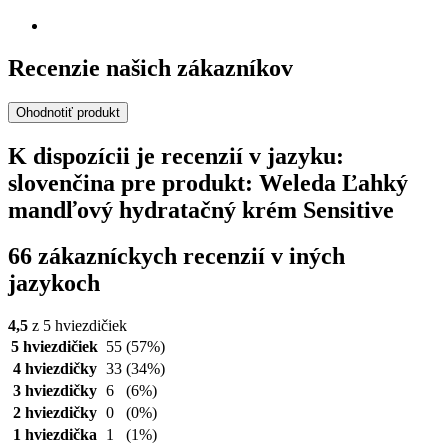
Recenzie našich zákazníkov
Ohodnotiť produkt
K dispozícii je recenzií v jazyku:
slovenčina pre produkt: Weleda Ľahký
mandľový hydratačný krém Sensitive
66 zákazníckych recenzií v iných
jazykoch
4,5
z 5 hviezdičiek
5 hviezdičiek
55
(57%)
4 hviezdičky
33
(34%)
3 hviezdičky
6
(6%)
2 hviezdičky
0
(0%)
1 hviezdička
1
(1%)