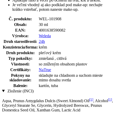
Aplikujte ráno a večer po očistení na tvár, krk a dekolt.
Je veľmi vhodný aj ako podklad pod make-up: nechajte
krátko vstrebať, potom naneste make-up.
Č. produktu:
WEL-101908
Obsah:
30 ml
EAN:
4001638590082
Výrobca:
Weleda
Druh starostlivosti:
24h
Konzistencia/forma:
krém
Druh produktu:
pleťový krém
Typ pokožky:
zmiešaná , citlivá
Vlastnosti:
so zníženým obsahom plastov
Certifikáty:
NaTrue
Pokyny na
skladujte na chladnom a suchom mieste
skladovanie:
mimo dosahu svetla
Balenie:
kartón, tuba
Zloženie (INCI)
[1]
[1]
Aqua, Prunus Amygdalus Dulcis (Sweet Almond) Oil
, Alcohol
,
Glyceryl Stearate Se, Glycerin, Hydrolyzed Beeswax, Prunus
Domestica Seed Oil, Xanthan Gum, Lactic Acid