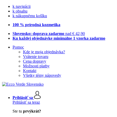
k navigácii
k obsahu
k nákupnému košíku
100 % prírodná kozmetika
Slovensko: doprava zadarmo
nad € 42,90
Ku každej objednávke minimálne 1 vzorka zadarmo
Pomoc
Kde je moja objednávka?
Vrátenie tovaru
Cena dopravy
Možnosti platby
Kontakt
Všetky témy nápovedy
Prihlásiť sa
Prihlásiť sa teraz
Ste tu
prvýkrát?