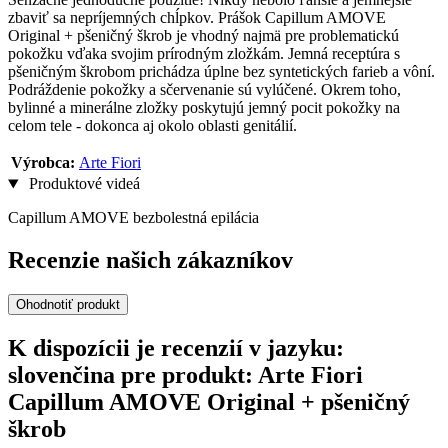
zbaviť sa nepríjemných chĺpkov. Prášok Capillum AMOVE
Original + pšeničný škrob je vhodný najmä pre problematickú
pokožku vďaka svojim prírodným zložkám. Jemná receptúra s
pšeničným škrobom prichádza úplne bez syntetických farieb a vôní.
Podráždenie pokožky a sčervenanie sú vylúčené. Okrem toho,
bylinné a minerálne zložky poskytujú jemný pocit pokožky na
celom tele - dokonca aj okolo oblasti genitálií.
Výrobca:
Arte Fiori
Produktové videá
Capillum AMOVE bezbolestná epilácia
Recenzie našich zákazníkov
Ohodnotiť produkt
K dispozícii je recenzií v jazyku:
slovenčina pre produkt: Arte Fiori
Capillum AMOVE Original + pšeničný
škrob