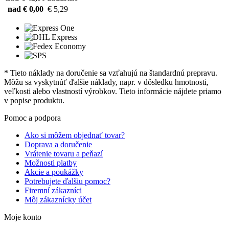
nad € 0,00
€ 5,29
* Tieto náklady na doručenie sa vzťahujú na štandardnú prepravu.
Môžu sa vyskytnúť ďalšie náklady, napr. v dôsledku hmotnosti,
veľkosti alebo vlastností výrobkov. Tieto informácie nájdete priamo
v popise produktu.
Pomoc a podpora
Ako si môžem objednať tovar?
Doprava a doručenie
Vrátenie tovaru a peňazí
Možnosti platby
Akcie a poukážky
Potrebujete ďalšiu pomoc?
Firemní zákazníci
Môj zákaznícky účet
Moje konto