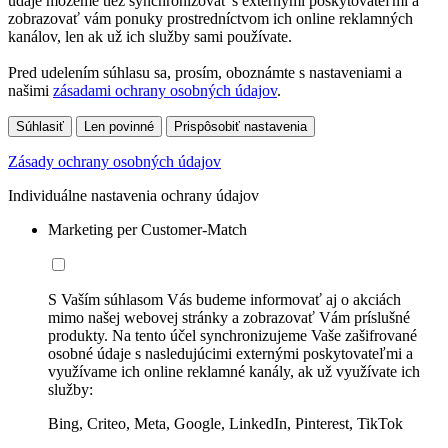
údaje môžeme tiež synchronizovať s externými poskytovateľmi a
zobrazovať vám ponuky prostredníctvom ich online reklamných
kanálov, len ak už ich služby sami používate.
Pred udelením súhlasu sa, prosím, oboznámte s nastaveniami a
našimi
zásadami ochrany osobných údajov
.
Súhlasiť
Len povinné
Prispôsobiť nastavenia
Zásady ochrany osobných údajov
Individuálne nastavenia ochrany údajov
Marketing per Customer-Match
S Vaším súhlasom Vás budeme informovať aj o akciách
mimo našej webovej stránky a zobrazovať Vám príslušné
produkty. Na tento účel synchronizujeme Vaše zašifrované
osobné údaje s nasledujúcimi externými poskytovateľmi a
využívame ich online reklamné kanály, ak už využívate ich
služby:
Bing, Criteo, Meta, Google, LinkedIn, Pinterest, TikTok