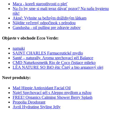
Maca - koreň starostlivosti o pleť
Na čo by sme si mali teraz dávať pozor? Na našu hygienu
rúk!
Akné: Vyhnite sa bežným dráždivým látkam
Nájdite večerný odpočinok s prírodou
Gandusha - oil pulling pre zdravie zubov
Objavte v obchode Ecco Verde:
namaki
SAINT CHARLES Farmaceutické mydlo
Santé – naturally. Aroma sprchovací gél Balance
CMD Naturkosmetik Rio de Coco čistiace mlieko
LÉA NATURE SO BiO étic Čistý a bio arganový olej
Nové produkty:
Mad Hippie Antioxidant Facial Oil
Najel Sprchovací gél s Aleppo mydlom a ružou
FREE! Organics Calming Shower Berry Splash
Propolia Deodorant
Avril Hydrating Styling Jelly