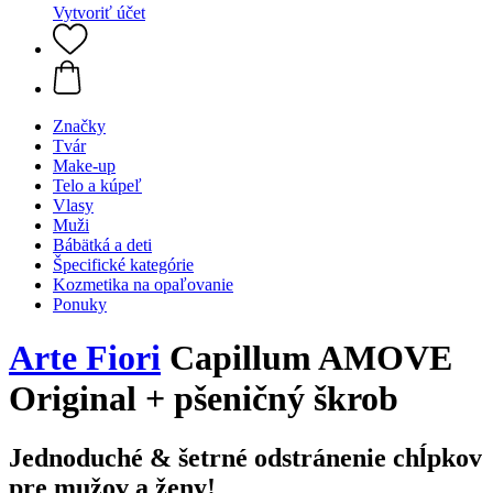
Vytvoriť účet
Značky
Tvár
Make-up
Telo a kúpeľ
Vlasy
Muži
Bábätká a deti
Špecifické kategórie
Kozmetika na opaľovanie
Ponuky
Arte Fiori
Capillum AMOVE
Original + pšeničný škrob
Jednoduché & šetrné odstránenie chĺpkov
pre mužov a ženy!