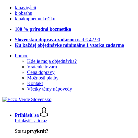
k navigácii
k obsahu
k nákupnému košíku
100 % prírodná kozmetika
Slovensko: doprava zadarmo
nad € 42,90
Ku každej objednávke minimálne 1 vzorka zadarmo
Pomoc
Kde je moja objednávka?
Vrátenie tovaru
Cena dopravy
Možnosti platby
Kontakt
Všetky témy nápovedy
Prihlásiť sa
Prihlásiť sa teraz
Ste tu
prvýkrát?