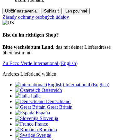
Uložiť nastavenia.
Súhlasiť
Len povinné
Zásady ochrany osobných údajov
Bist du im richtigen Shop?
Bitte wechsle zum Land
, das mit deiner Lieferadresse
übereinstimmt.
Zu Ecco Verde International (English)
Anderes Lieferland wählen
International (English)
Österreich
Italia
Deutschland
Great Britain
España
Slovenija
France
România
Sverige