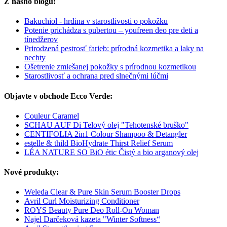
Z nášho blogu:
Bakuchiol - hrdina v starostlivosti o pokožku
Potenie prichádza s pubertou – youfreen deo pre deti a
tínedžerov
Prirodzená pestrosť farieb: prírodná kozmetika a laky na
nechty
Ošetrenie zmiešanej pokožky s prírodnou kozmetikou
Starostlivosť a ochrana pred slnečnými lúčmi
Objavte v obchode Ecco Verde:
Couleur Caramel
SCHAU AUF Di Telový olej "Tehotenské bruško"
CENTIFOLIA 2in1 Colour Shampoo & Detangler
estelle & thild BioHydrate Thirst Relief Serum
LÉA NATURE SO BiO étic Čistý a bio arganový olej
Nové produkty:
Weleda Clear & Pure Skin Serum Booster Drops
Avril Curl Moisturizing Conditioner
ROYS Beauty Pure Deo Roll-On Woman
Najel Darčeková kazeta "Winter Softness“