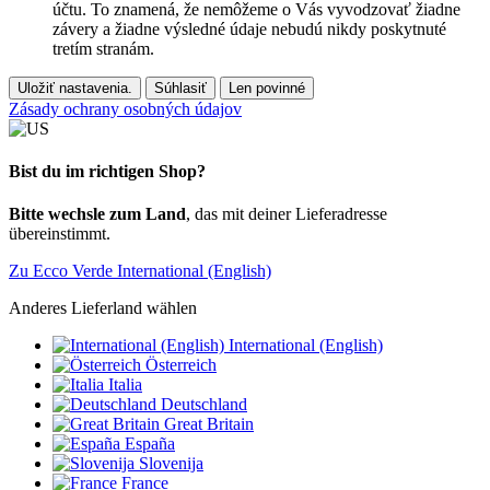
účtu. To znamená, že nemôžeme o Vás vyvodzovať žiadne
závery a žiadne výsledné údaje nebudú nikdy poskytnuté
tretím stranám.
Uložiť nastavenia.
Súhlasiť
Len povinné
Zásady ochrany osobných údajov
Bist du im richtigen Shop?
Bitte wechsle zum Land
, das mit deiner Lieferadresse
übereinstimmt.
Zu Ecco Verde International (English)
Anderes Lieferland wählen
International (English)
Österreich
Italia
Deutschland
Great Britain
España
Slovenija
France