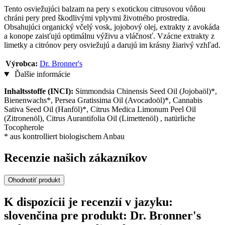
Tento osviežujúci balzam na pery s exotickou citrusovou vôňou
chráni pery pred škodlivými vplyvmi životného prostredia.
Obsahujúci organický včelý vosk, jojobový olej, extrakty z avokáda
a konope zaisťujú optimálnu výživu a vláčnosť. Vzácne extrakty z
limetky a citrónov pery osviežujú a darujú im krásny žiarivý vzhľad.
Výrobca:
Dr. Bronner's
Ďalšie informácie
Inhaltsstoffe (INCI):
Simmondsia Chinensis Seed Oil (Jojobaöl)*,
Bienenwachs*, Persea Gratissima Oil (Avocadoöl)*, Cannabis
Sativa Seed Oil (Hanföl)*, Citrus Medica Limonum Peel Oil
(Zitronenöl), Citrus Aurantifolia Oil (Limettenöl) , natürliche
Tocopherole
* aus kontrolliert biologischem Anbau
Recenzie našich zákazníkov
Ohodnotiť produkt
K dispozícii je recenzií v jazyku:
slovenčina pre produkt: Dr. Bronner's