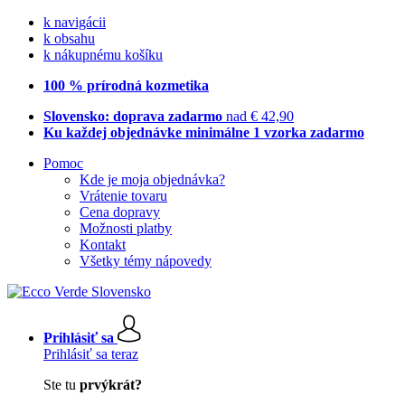
k navigácii
k obsahu
k nákupnému košíku
100 % prírodná kozmetika
Slovensko: doprava zadarmo
nad € 42,90
Ku každej objednávke minimálne 1 vzorka zadarmo
Pomoc
Kde je moja objednávka?
Vrátenie tovaru
Cena dopravy
Možnosti platby
Kontakt
Všetky témy nápovedy
Prihlásiť sa
Prihlásiť sa teraz
Ste tu
prvýkrát?