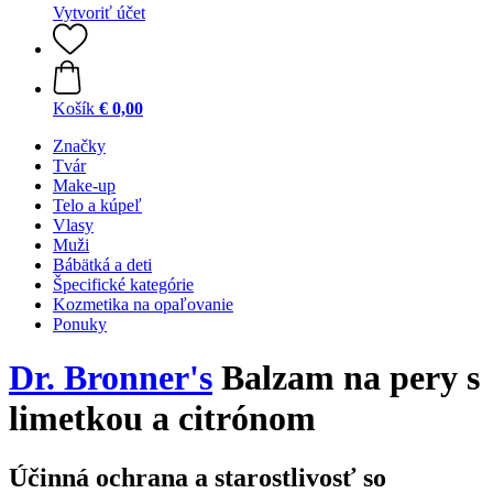
Vytvoriť účet
Košík
€ 0,00
Značky
Tvár
Make-up
Telo a kúpeľ
Vlasy
Muži
Bábätká a deti
Špecifické kategórie
Kozmetika na opaľovanie
Ponuky
Dr. Bronner's
Balzam na pery s
limetkou a citrónom
Účinná ochrana a starostlivosť so