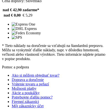
Cena dopravy: Slovensko
nad € 42,90
zadarmo*
nad € 0,00
€ 5,29
* Tieto náklady na doručenie sa vzťahujú na štandardnú prepravu.
Môžu sa vyskytnúť ďalšie náklady, napr. v dôsledku hmotnosti,
veľkosti alebo vlastností výrobkov. Tieto informácie nájdete priamo
v popise produktu.
Pomoc a podpora
Ako si môžem objednať tovar?
Doprava a doručenie
Vrátenie tovaru a peňazí
Možnosti platby
Akcie a poukážky
Potrebujete ďalšiu pomoc?
Firemní zákazníci
Môj zákaznícky účet