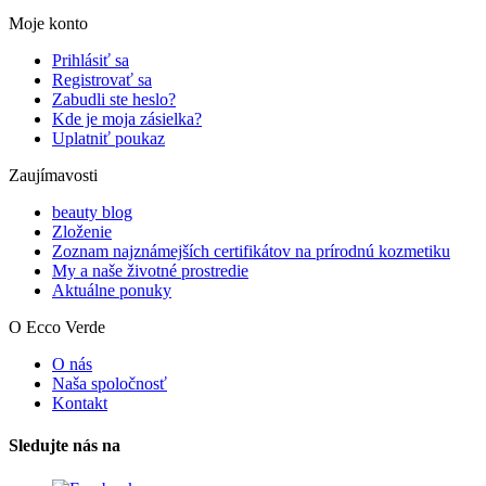
Moje konto
Prihlásiť sa
Registrovať sa
Zabudli ste heslo?
Kde je moja zásielka?
Uplatniť poukaz
Zaujímavosti
beauty blog
Zloženie
Zoznam najznámejších certifikátov na prírodnú kozmetiku
My a naše životné prostredie
Aktuálne ponuky
O Ecco Verde
O nás
Naša spoločnosť
Kontakt
Sledujte nás na