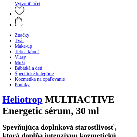
Vytvoriť účet
Značky
Tvár
Make-up
Telo a kúpeľ
Vlasy
Muži
Bábätká a deti
Špecifické kategórie
Kozmetika na opaľovanie
Ponuky
Heliotrop
MULTIACTIVE
Energetic sérum, 30 ml
Spevňujúca doplnková starostlivosť,
ktorá dopĺňa intenzívnu kozmetickú