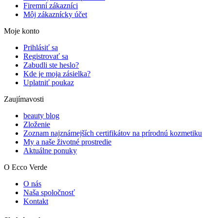
Firemní zákazníci
Môj zákaznícky účet
Moje konto
Prihlásiť sa
Registrovať sa
Zabudli ste heslo?
Kde je moja zásielka?
Uplatniť poukaz
Zaujímavosti
beauty blog
Zloženie
Zoznam najznámejších certifikátov na prírodnú kozmetiku
My a naše životné prostredie
Aktuálne ponuky
O Ecco Verde
O nás
Naša spoločnosť
Kontakt