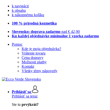
k navigácii
k obsahu
k nákupnému košíku
100 % prírodná kozmetika
Slovensko: doprava zadarmo
nad € 42,90
Ku každej objednávke minimálne 1 vzorka zadarmo
Pomoc
Kde je moja objednávka?
Vrátenie tovaru
Cena dopravy
Možnosti platby
Kontakt
Všetky témy nápovedy
Prihlásiť sa
Prihlásiť sa teraz
Ste tu
prvýkrát?