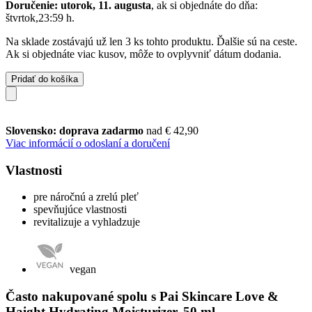
Doručenie: utorok, 11. augusta
, ak si objednáte do dňa:
štvrtok,23:59 h
.
Na sklade zostávajú už len 3 ks tohto produktu. Ďalšie sú na ceste.
Ak si objednáte viac kusov, môže to ovplyvniť dátum dodania.
Pridať do košíka
Slovensko: doprava zadarmo
nad € 42,90
Viac informácií o odoslaní a doručení
Vlastnosti
pre náročnú a zrelú pleť
spevňujúce vlastnosti
revitalizuje a vyhladzuje
vegan
Často nakupované spolu s Pai Skincare Love &
Haight Hydrating Moisturizer, 50 ml