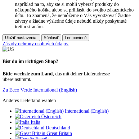
napríklad na to, aby ste si mohli vyberať produkty do
nákupného košíka alebo sa prihlásiť do svojho zákazníckeho
účtu. To znamená, že nemôžeme o Vás vyvodzovať žiadne
závery a žiadne výsledné údaje nebudú nikdy poskytnuté
tretím stranám.
Uložiť nastavenia.
Súhlasiť
Len povinné
Zásady ochrany osobných údajov
Bist du im richtigen Shop?
Bitte wechsle zum Land
, das mit deiner Lieferadresse
übereinstimmt.
Zu Ecco Verde International (English)
Anderes Lieferland wählen
International (English)
Österreich
Italia
Deutschland
Great Britain
España