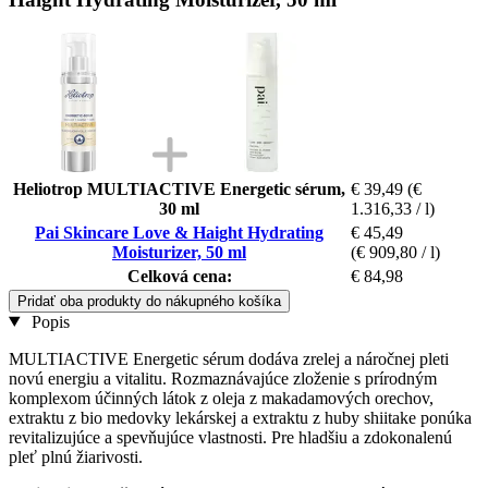
Heliotrop MULTIACTIVE Energetic sérum,
€ 39,49
(€
30 ml
1.316,33 / l)
Pai Skincare Love & Haight Hydrating
€ 45,49
Moisturizer, 50 ml
(€ 909,80 / l)
Celková cena:
€ 84,98
Pridať oba produkty do nákupného košíka
Popis
MULTIACTIVE Energetic sérum dodáva zrelej a náročnej pleti
novú energiu a vitalitu. Rozmaznávajúce zloženie s prírodným
komplexom účinných látok z oleja z makadamových orechov,
extraktu z bio medovky lekárskej a extraktu z huby shiitake ponúka
revitalizujúce a spevňujúce vlastnosti. Pre hladšiu a zdokonalenú
pleť plnú žiarivosti.