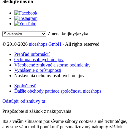
Sledujte nás na
Zmena krajiny/jazyka
© 2010-2026
niceshops GmbH
- All rights reserved.
Prehľad informácií
Ochrana osobných údajov
Všeobecné zmluvné a storno podmienky
Vyhlásenie o prístupnosti
Nastavenia ochrany osobných údajov
Spoločnosť
Ďalšie obchody patriace spoločnosti niceshops
Odstúpiť od zmluvy tu
Prispôsobte si zážitok z nakupovania
Iba s vaším súhlasom používame súbory cookies a iné technológie,
aby sme vám mohli ponúknuť personalizovaný nákupný zážitok.