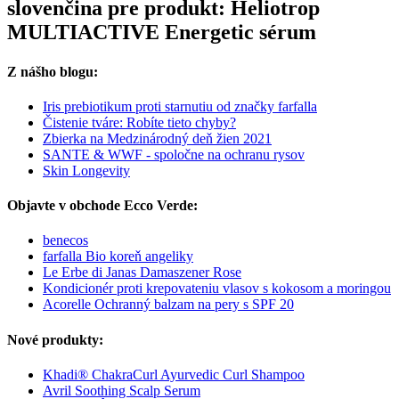
slovenčina pre produkt: Heliotrop
MULTIACTIVE Energetic sérum
Z nášho blogu:
Iris prebiotikum proti starnutiu od značky farfalla
Čistenie tváre: Robíte tieto chyby?
Zbierka na Medzinárodný deň žien 2021
SANTE & WWF - spoločne na ochranu rysov
Skin Longevity
Objavte v obchode Ecco Verde:
benecos
farfalla Bio koreň angeliky
Le Erbe di Janas Damaszener Rose
Kondicionér proti krepovateniu vlasov s kokosom a moringou
Acorelle Ochranný balzam na pery s SPF 20
Nové produkty:
Khadi® ChakraCurl Ayurvedic Curl Shampoo
Avril Soothing Scalp Serum