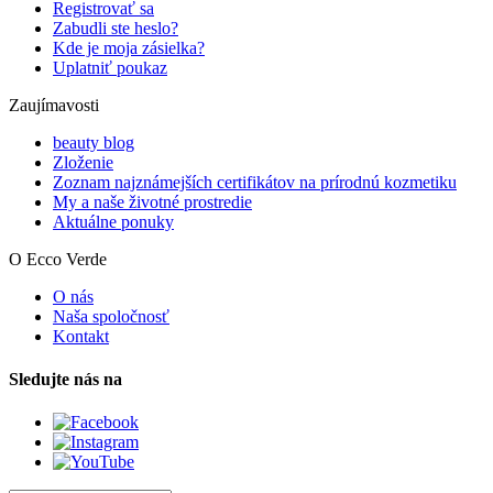
Registrovať sa
Zabudli ste heslo?
Kde je moja zásielka?
Uplatniť poukaz
Zaujímavosti
beauty blog
Zloženie
Zoznam najznámejších certifikátov na prírodnú kozmetiku
My a naše životné prostredie
Aktuálne ponuky
O Ecco Verde
O nás
Naša spoločnosť
Kontakt
Sledujte nás na