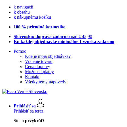
k navigácii
k obsahu
k nákupnému košíku
100 % prírodná kozmetika
Slovensko: doprava zadarmo
nad € 42,90
Ku každej objednávke minimálne 1 vzorka zadarmo
Pomoc
Kde je moja objednávka?
Vrátenie tovaru
Cena dopravy
Možnosti platby
Kontakt
Všetky témy nápovedy
Prihlásiť sa
Prihlásiť sa teraz
Ste tu
prvýkrát?