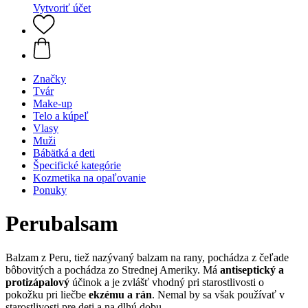
Vytvoriť účet
Značky
Tvár
Make-up
Telo a kúpeľ
Vlasy
Muži
Bábätká a deti
Špecifické kategórie
Kozmetika na opaľovanie
Ponuky
Perubalsam
Balzam z Peru, tiež nazývaný balzam na rany, pochádza z čeľade
bôbovitých a pochádza zo Strednej Ameriky. Má
antiseptický a
protizápalový
účinok a je zvlášť vhodný pri starostlivosti o
pokožku pri liečbe
ekzému a rán
. Nemal by sa však používať v
starostlivosti pre deti a na dlhú dobu.