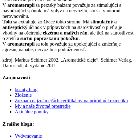
V
aromaterapii
sa perzský balzam považuje za stimulujúci a
navodzujúci spánok, má vplyv na nervozitu, stres a vnútornú
nerovnováhu.
Tolu
sa extrahuje zo živice tohto stromu. Má
stimulačný a
antiseptický
účinok v prípravkoch na starostlivosť o pleť a je
vhodný na ošetrenie
ekzému a malých rán
, ale tiež na starostlivosť
o zrelú a
suchú popraskanú pokožku
.
V
aromaterapii
sa tolu považuje za upokojujúci a zmierňuje
agresiu, napätie, nervozitu a podráždenosť.
zdroj: Markus Schirner 2002, „Aromatické oleje“, Schirner Verlag,
Darmstadt, 4. vydanie 2011
Zaujímavosti
beauty blog
Zloženie
Zoznam najznámejších certifikátov na prírodnú kozmetiku
My a naše životné prostredie
Aktuálne ponuky
Z nášho blogu:
Vydymovanie