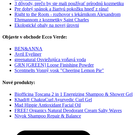
3 dôvody, prečo by ste mali používať prírodnú kozmetiku
Pre dobrý spánok a žiarivú pokožku hneď z rána!
Right to the Roots - rozhovor s lekárnikom Alexandrom
Ehrmannom z kozmetiky Saint Charles
Ekologické obaly na novej úrovni
Objavte v obchode Ecco Verde:
BEN&ANNA
Avril Eyeliner
greenatural Osviežujúca voňavá voda
GRN [GREEN] Loose Finishing Powder
Scentmelts Vonný vosk "Cheering Lemon Pie"
Nové produkty:
Biofficina Toscana 2 in 1 Energizing Shampoo & Shower Gel
Khadi® ChakraCurl Ayurvedic Curl Gel
Mad Hippie Antioxidant Facial Oil
FREE! Organics Natural Deodorant Cream Salty Waves
Niyok Shampoo Repair & Balance