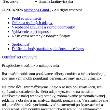
Zmena krajiny/jazyka
© 2010-2026
niceshops GmbH
- All rights reserved.
Prehľad informácií
Ochrana osobných údajov
Všeobecné zmluvné a storno podmienky
Vyhlásenie o prístupnosti
Nastavenia ochrany osobných údajov
Spoločnosť
Ďalšie obchody patriace spoločnosti niceshops
Odstúpiť od zmluvy tu
Prispôsobte si zážitok z nakupovania
Iba s vaším súhlasom používame súbory cookies a iné technológie,
aby sme vám mohli ponúknuť personalizovaný nákupný zážitok.
Na tento účel zhromažďujeme údaje o našich používateľoch, ich
správaní a zariadeniach. Tieto údaje využívame na neustále
zlepšovanie našej webovej stránky, zobrazovanie personalizovanej
reklamy a obsahu a na analýzu štatistík používania. Vaše zašifrované
údaje môžeme tiež synchronizovať s externými poskytovateľmi a
zobrazovať vám ponuky prostredníctvom ich online reklamných