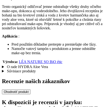
Tento organický odličovač jemne odstraňuje všetky druhy očného
make-upu, dokonca aj vodeodolného. Jeho dvojfázová receptúra je
bohatá na bio kvetové zrnká a voda z kvetov harmančeka ako aj
vody aloe vera, ktoré sú obzvlášť šetrné k pokožke a chránia riasy
pri odstraňovaní make-upu. Prípravok je vhodný aj pre citlivé oči a
nositeľov kontaktných šošoviek.
Aplikácia
:
Pred použitím dôkladne pretrepte a premiešajte obe fázy.
Namočte vatový tampón s produktom a jemne odstráňte
make-up bez trenia.
Výrobca:
LÉA NATURE SO BiO étic
O rade HYDRA Aloe Vera
Súvisiace produkty
Recenzie našich zákazníkov
Ohodnotiť produkt
K dispozícii je recenzií v jazyku: