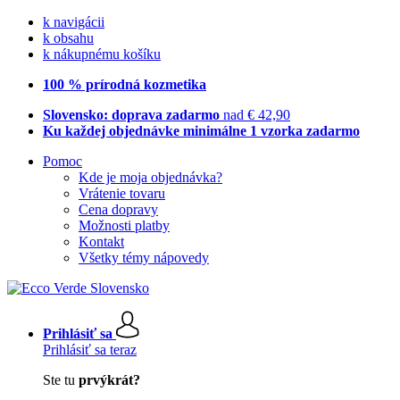
k navigácii
k obsahu
k nákupnému košíku
100 % prírodná kozmetika
Slovensko: doprava zadarmo
nad € 42,90
Ku každej objednávke minimálne 1 vzorka zadarmo
Pomoc
Kde je moja objednávka?
Vrátenie tovaru
Cena dopravy
Možnosti platby
Kontakt
Všetky témy nápovedy
Prihlásiť sa
Prihlásiť sa teraz
Ste tu
prvýkrát?