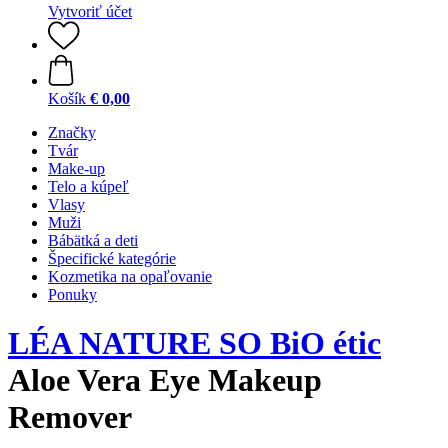
Vytvoriť účet
Košík
€ 0,00
Značky
Tvár
Make-up
Telo a kúpeľ
Vlasy
Muži
Bábätká a deti
Špecifické kategórie
Kozmetika na opaľovanie
Ponuky
LÉA NATURE SO BiO étic
Aloe Vera Eye Makeup
Remover