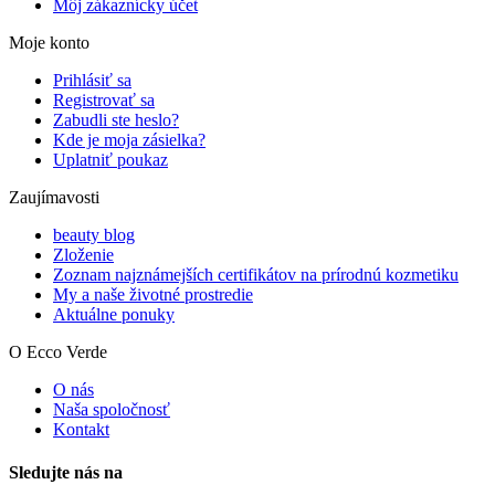
Môj zákaznícky účet
Moje konto
Prihlásiť sa
Registrovať sa
Zabudli ste heslo?
Kde je moja zásielka?
Uplatniť poukaz
Zaujímavosti
beauty blog
Zloženie
Zoznam najznámejších certifikátov na prírodnú kozmetiku
My a naše životné prostredie
Aktuálne ponuky
O Ecco Verde
O nás
Naša spoločnosť
Kontakt
Sledujte nás na