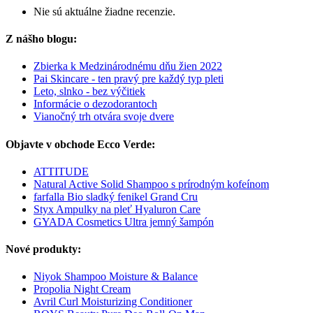
Nie sú aktuálne žiadne recenzie.
Z nášho blogu:
Zbierka k Medzinárodnému dňu žien 2022
Pai Skincare - ten pravý pre každý typ pleti
Leto, slnko - bez výčitiek
Informácie o dezodorantoch
Vianočný trh otvára svoje dvere
Objavte v obchode Ecco Verde:
ATTITUDE
Natural Active Solid Shampoo s prírodným kofeínom
farfalla Bio sladký fenikel Grand Cru
Styx Ampulky na pleť Hyaluron Care
GYADA Cosmetics Ultra jemný šampón
Nové produkty:
Niyok Shampoo Moisture & Balance
Propolia Night Cream
Avril Curl Moisturizing Conditioner