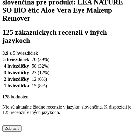
slovenčina pre produkt: LÉA NATURE
SO BiO étic Aloe Vera Eye Makeup
Remover
125 zákazníckych recenzií v iných
jazykoch
3,9
z 5 hviezdičiek
5 hviezdičiek
70
(39%)
4 hviezdičky
58
(32%)
3 hviezdičky
23
(12%)
2 hviezdičky
12
(6%)
1 hviezdička
15
(8%)
178
hodnotení
Nie sú aktuálne žiadne recenzie v jazyku: slovenčina. K dispozícii je
125 recenzií v iných jazykoch.
Zobraziť