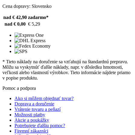
Cena dopravy: Slovensko
nad € 42,90
zadarmo*
nad € 0,00
€ 5,29
* Tieto náklady na doručenie sa vzťahujú na štandardnú prepravu.
Môžu sa vyskytnúť ďalšie náklady, napr. v dôsledku hmotnosti,
veľkosti alebo vlastností výrobkov. Tieto informácie nájdete priamo
v popise produktu.
Pomoc a podpora
Ako si môžem objednať tovar?
Doprava a doručenie
Vrátenie tovaru a peňazí
Možnosti platby
Akcie a poukážky
Potrebujete ďalšiu pomoc?
Firemní zákazníci