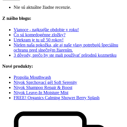
Nie sú aktuálne žiadne recenzie.
Z nášho blogu:
Vianoce - najkrajšie obdobie v roku!
Čo sú komedogénne zložky?
Urtekram je tu už 50 rokov!
Nielen naša pokožka, ale aj naše vlasy potrebujú špeciálnu
ochranu pred slnečným žiarením.
3 dôvody, prečo by ste mali používať prírodnú kozmetiku
Nové produkty:
Propolia Mouthwash
Niyok Sprchovací gél Soft Serenity
Niyok Shampoo Repair & Boost
Niyok Leave-In Moisture Mist
FREE! Organics Calming Shower Berry Splash