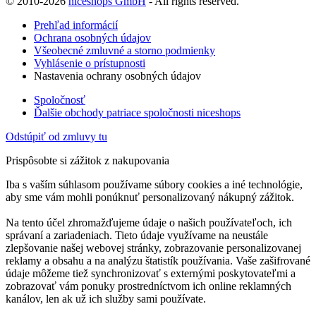
© 2010-2026
niceshops GmbH
- All rights reserved.
Prehľad informácií
Ochrana osobných údajov
Všeobecné zmluvné a storno podmienky
Vyhlásenie o prístupnosti
Nastavenia ochrany osobných údajov
Spoločnosť
Ďalšie obchody patriace spoločnosti niceshops
Odstúpiť od zmluvy tu
Prispôsobte si zážitok z nakupovania
Iba s vaším súhlasom používame súbory cookies a iné technológie,
aby sme vám mohli ponúknuť personalizovaný nákupný zážitok.
Na tento účel zhromažďujeme údaje o našich používateľoch, ich
správaní a zariadeniach. Tieto údaje využívame na neustále
zlepšovanie našej webovej stránky, zobrazovanie personalizovanej
reklamy a obsahu a na analýzu štatistík používania. Vaše zašifrované
údaje môžeme tiež synchronizovať s externými poskytovateľmi a
zobrazovať vám ponuky prostredníctvom ich online reklamných
kanálov, len ak už ich služby sami používate.