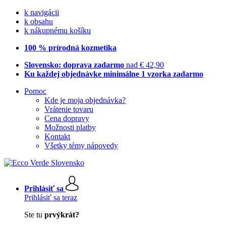
k navigácii
k obsahu
k nákupnému košíku
100 % prírodná kozmetika
Slovensko: doprava zadarmo
nad € 42,90
Ku každej objednávke minimálne 1 vzorka zadarmo
Pomoc
Kde je moja objednávka?
Vrátenie tovaru
Cena dopravy
Možnosti platby
Kontakt
Všetky témy nápovedy
Prihlásiť sa
Prihlásiť sa teraz
Ste tu
prvýkrát?