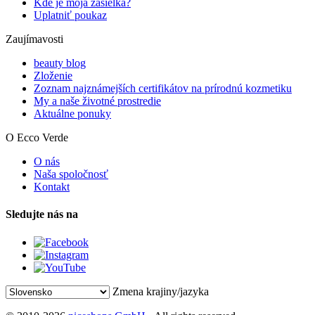
Kde je moja zásielka?
Uplatniť poukaz
Zaujímavosti
beauty blog
Zloženie
Zoznam najznámejších certifikátov na prírodnú kozmetiku
My a naše životné prostredie
Aktuálne ponuky
O Ecco Verde
O nás
Naša spoločnosť
Kontakt
Sledujte nás na
Zmena krajiny/jazyka