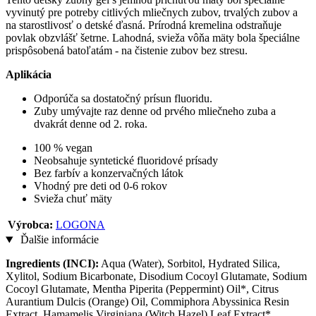
vyvinutý pre potreby citlivých mliečnych zubov, trvalých zubov a
na starostlivosť o detské ďasná. Prírodná kremelina odstraňuje
povlak obzvlášť šetrne. Lahodná, svieža vôňa mäty bola špeciálne
prispôsobená batoľatám - na čistenie zubov bez stresu.
Aplikácia
Odporúča sa dostatočný prísun fluoridu.
Zuby umývajte raz denne od prvého mliečneho zuba a
dvakrát denne od 2. roka.
100 % vegan
Neobsahuje syntetické fluoridové prísady
Bez farbív a konzervačných látok
Vhodný pre deti od 0-6 rokov
Svieža chuť mäty
Výrobca:
LOGONA
Ďalšie informácie
Ingredients (INCI):
Aqua (Water), Sorbitol, Hydrated Silica,
Xylitol, Sodium Bicarbonate, Disodium Cocoyl Glutamate, Sodium
Cocoyl Glutamate, Mentha Piperita (Peppermint) Oil*, Citrus
Aurantium Dulcis (Orange) Oil, Commiphora Abyssinica Resin
Extract, Hamamelis Virginiana (Witch Hazel) Leaf Extract*,