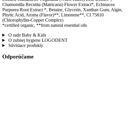
Chamomilla Recutita (Matricaria) Flower Extract*, Echinacea
Purpurea Root Extract *, Betaine, Glycerin, Xanthan Gum, Algin,
Phytic Acid, Aroma (Flavor)**, Limonene**, CI 75810
(Chlorophyllin-Copper Complex)
*certified organic, **from natural essential oils
O rade Baby & Kids
O zubnej hygiene LOGODENT
Súvisiace produkty
Odporúčame