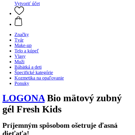
Vytvoriť účet
Značky
Tvár
Make-up
Telo a kúpeľ
Vlasy
Muži
Bábätká a deti
Špecifické kategórie
Kozmetika na opaľovanie
Ponuky
LOGONA
Bio mätový zubný
gél Fresh Kids
Príjemným spôsobom ošetruje ďasná
dieťaťa!