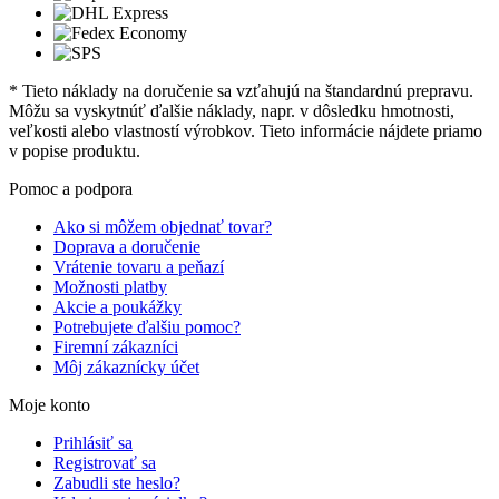
* Tieto náklady na doručenie sa vzťahujú na štandardnú prepravu.
Môžu sa vyskytnúť ďalšie náklady, napr. v dôsledku hmotnosti,
veľkosti alebo vlastností výrobkov. Tieto informácie nájdete priamo
v popise produktu.
Pomoc a podpora
Ako si môžem objednať tovar?
Doprava a doručenie
Vrátenie tovaru a peňazí
Možnosti platby
Akcie a poukážky
Potrebujete ďalšiu pomoc?
Firemní zákazníci
Môj zákaznícky účet
Moje konto
Prihlásiť sa
Registrovať sa
Zabudli ste heslo?