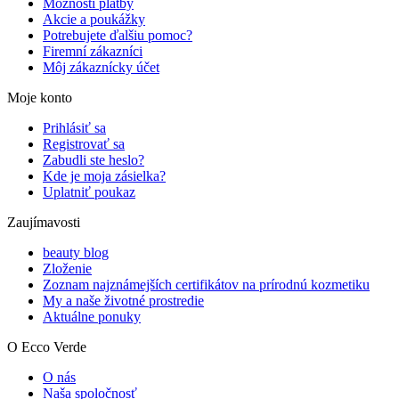
Možnosti platby
Akcie a poukážky
Potrebujete ďalšiu pomoc?
Firemní zákazníci
Môj zákaznícky účet
Moje konto
Prihlásiť sa
Registrovať sa
Zabudli ste heslo?
Kde je moja zásielka?
Uplatniť poukaz
Zaujímavosti
beauty blog
Zloženie
Zoznam najznámejších certifikátov na prírodnú kozmetiku
My a naše životné prostredie
Aktuálne ponuky
O Ecco Verde
O nás
Naša spoločnosť