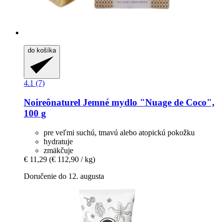
do košíka
4.1 (7)
Noireônaturel
Jemné mydlo "Nuage de Coco",
100 g
pre veľmi suchú, tmavú alebo atopickú pokožku
hydratuje
zmäkčuje
€ 11,29
(€ 112,90 / kg)
Doručenie do 12. augusta