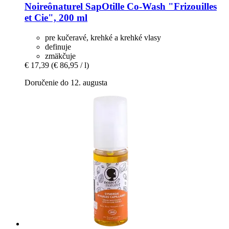
Noireônaturel
SapOtille Co-​Wash "Frizouilles
et Cie", 200 ml
pre kučeravé, krehké a krehké vlasy
definuje
zmäkčuje
€ 17,39
(€ 86,95 / l)
Doručenie do 12. augusta