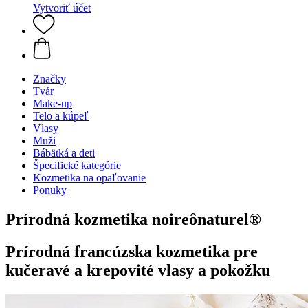
Vytvoriť účet
Značky
Tvár
Make-up
Telo a kúpeľ
Vlasy
Muži
Bábätká a deti
Špecifické kategórie
Kozmetika na opaľovanie
Ponuky
Prírodná kozmetika noireônaturel®
Prírodná francúzska kozmetika pre
kučeravé a krepovité vlasy a pokožku