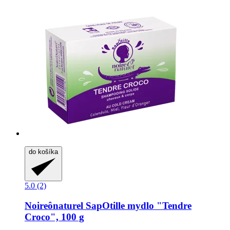
do košíka
5.0 (2)
Noireônaturel
SapOtille mydlo "Tendre
Croco", 100 g