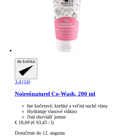
do košíka
3.4 (14)
Noireônaturel
Co-​Wash, 200 ml
hre kučeravé, krehké a veľmi suché vlasy
Hydratuje vlasové vlákno
čistí obzvlášť jemne
€ 18,69
(€ 93,45 / l)
Doručenie do 12. augusta