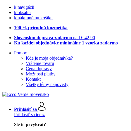
k navigácii
k obsahu
k nákupnému košíku
100 % prírodná kozmetika
Slovensko: doprava zadarmo
nad € 42,90
Ku každej objednávke minimálne 1 vzorka zadarmo
Pomoc
Kde je moja objednávka?
Vrátenie tovaru
Cena dopravy
Možnosti platby
Kontakt
Všetky témy nápovedy
Prihlásiť sa
Prihlásiť sa teraz
Ste tu
prvýkrát?