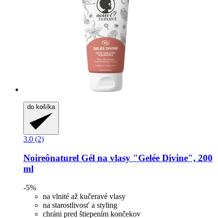
do košíka
3.0 (2)
Noireônaturel
Gél na vlasy "Gelée Divine", 200
ml
-5%
na vlnité až kučeravé vlasy
na starostlivosť a styling
chráni pred štiepením končekov