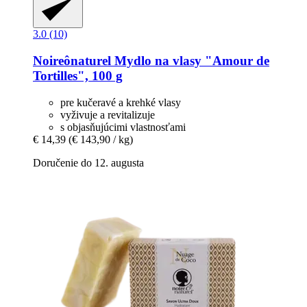
3.0 (10)
Noireônaturel
Mydlo na vlasy "Amour de
Tortilles", 100 g
pre kučeravé a krehké vlasy
vyživuje a revitalizuje
s objasňujúcimi vlastnosťami
€ 14,39
(€ 143,90 / kg)
Doručenie do 12. augusta