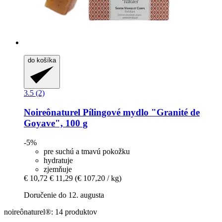
do košíka
3.5 (2)
Noireônaturel
Pílingové mydlo "Granité de
Goyave", 100 g
-5%
pre suchú a tmavú pokožku
hydratuje
zjemňuje
€ 10,72
€ 11,29
(€ 107,20 / kg)
Doručenie do 12. augusta
noireônaturel®: 14 produktov