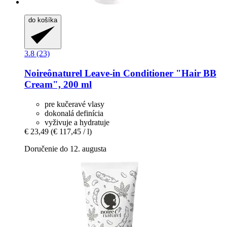
do košíka
3.8 (23)
Noireônaturel
Leave-​in Conditioner "Hair BB
Cream", 200 ml
pre kučeravé vlasy
dokonalá definícia
vyživuje a hydratuje
€ 23,49
(€ 117,45 / l)
Doručenie do 12. augusta