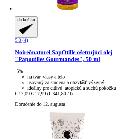
do košíka
5.0 (4)
Noireônaturel
SapOtille ošetrujúci olej
"Papouilles Gourmandes", 50 ml
-5%
na tvár, vlasy a telo
lisovaný za studena a obzvlášť výživný
ideálny pre citlivú, atopickú a suchú pokožku
€ 17,09
€ 17,99
(€ 341,80 / l)
Doručenie do 12. augusta