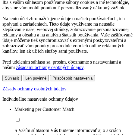
Iba s vaším súhlasom používame súbory cookies a iné technológie,
aby sme vám mohli ponúknuť personalizovaný nákupný zážitok.
Na tento účel zhromažďujeme údaje o našich používateľoch, ich
správaní a zariadeniach. Tieto údaje využívame na neustále
zlepšovanie našej webovej stránky, zobrazovanie personalizovanej
reklamy a obsahu a na analýzu štatistík používania. Vaše zašifrované
údaje môžeme tiež synchronizovať s externými poskytovateľmi a
zobrazovať vám ponuky prostredníctvom ich online reklamných
kanálov, len ak už ich služby sami používate.
Pred udelením súhlasu sa, prosím, oboznámte s nastaveniami a
našimi
zásadami ochrany osobných údajov
.
Súhlasiť
Len povinné
Prispôsobiť nastavenia
Zásady ochrany osobných údajov
Individuálne nastavenia ochrany údajov
Marketing per Customer-Match
S Vaším súhlasom Vás budeme informovať aj o akciách