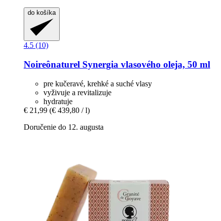
do košíka
4.5 (10)
Noireônaturel
Synergia vlasového oleja, 50 ml
pre kučeravé, krehké a suché vlasy
vyživuje a revitalizuje
hydratuje
€ 21,99
(€ 439,80 / l)
Doručenie do 12. augusta