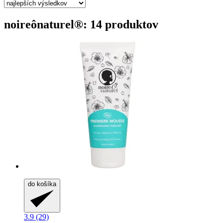
noireônaturel®: 14 produktov
do košíka
3.9 (29)