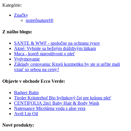
Kategórie:
Značky
noireônaturel®
Z nášho blogu:
SANTE & WWF - spoločne na ochranu rysov
Akné: Vyhnite sa bežným dráždivým látkam
Maca - koreň starostlivosti o pleť
Vydymovanie
Základy cestovania: Ktorú kozmetiku by ste si určite mali
vziať so sebou na cesty?
Objavte v obchode Ecco Verde:
Badger Balm
Tiroler Kräuterhof Bio bylinkový čaj pre krásnu pleť
CENTIFOLIA 2in1 Baby Hair & Body Wash
Natessance Micelárna voda s aloe vera
Avril Lip Oil
Nové produkty: