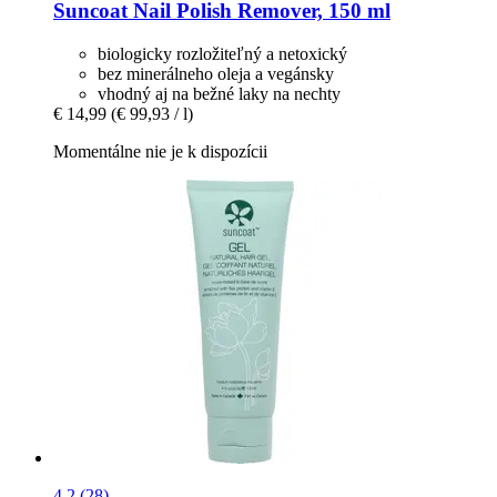
Suncoat
Nail Polish Remover, 150 ml
biologicky rozložiteľný a netoxický
bez minerálneho oleja a vegánsky
vhodný aj na bežné laky na nechty
€ 14,99
(€ 99,93 / l)
Momentálne nie je k dispozícii
4.2 (28)