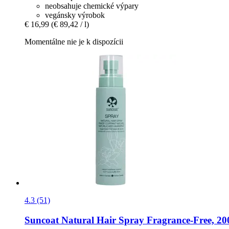
neobsahuje chemické výpary
vegánsky výrobok
€ 16,99
(€ 89,42 / l)
Momentálne nie je k dispozícii
4.3 (51)
Suncoat
Natural Hair Spray Fragrance-​Free, 20