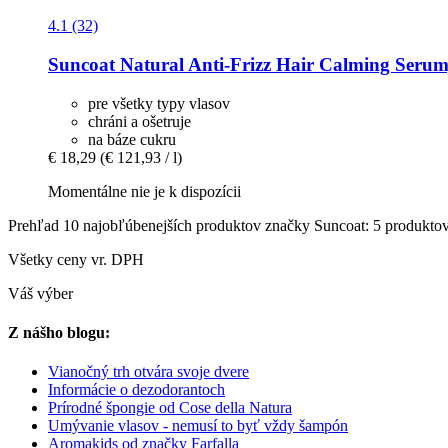
4.1 (32)
Suncoat
Natural Anti-​Frizz Hair Calming Serum
pre všetky typy vlasov
chráni a ošetruje
na báze cukru
€ 18,29
(€ 121,93 / l)
Momentálne nie je k dispozícii
Prehľad 10 najobľúbenejších produktov značky Suncoat: 5 produkto
Všetky ceny vr. DPH
Váš výber
Z nášho blogu:
Vianočný trh otvára svoje dvere
Informácie o dezodorantoch
Prírodné špongie od Cose della Natura
Umývanie vlasov - nemusí to byť vždy šampón
Aromakids od značky Farfalla