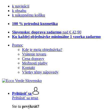
k navigácii
k obsahu
k nákupnému košíku
100 % prírodná kozmetika
Slovensko: doprava zadarmo
nad € 42,90
Ku každej objednávke minimálne 1 vzorka zadarmo
Pomoc
Kde je moja objednávka?
Vrátenie tovaru
Cena dopravy
Možnosti platby
Kontakt
Všetky témy nápovedy
Prihlásiť sa
Prihlásiť sa teraz
Ste tu
prvýkrát?