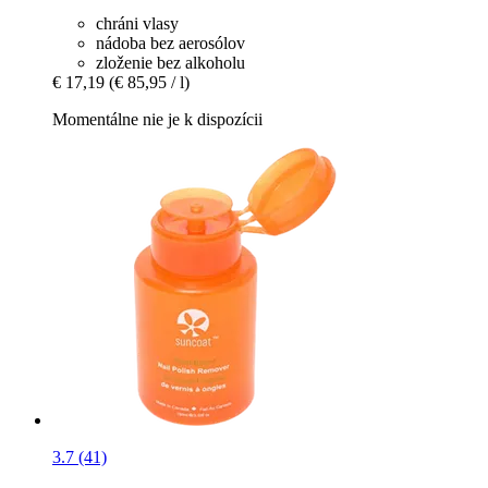
chráni vlasy
nádoba bez aerosólov
zloženie bez alkoholu
€ 17,19
(€ 85,95 / l)
Momentálne nie je k dispozícii
3.7 (41)