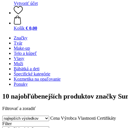
Vytvoriť účet
Košík
€ 0,00
Značky
Tvár
Make-up
Telo a kúpeľ
Vlasy
Muži
Bábätká a deti
Špecifické kategórie
Kozmetika na opaľovanie
Ponuky
10 najobľúbenejších produktov značky Su
Filtrovať a zoradiť
Cena
Výrobca
Vlastnosti
Certifikáty
Filter