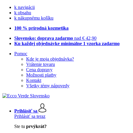
k navigácii
k obsahu
k nákupnému košíku
100 % prírodná kozmetika
Slovensko: doprava zadarmo
nad € 42,90
Ku každej objednávke minimálne 1 vzorka zadarmo
Pomoc
Kde je moja objednávka?
Vrátenie tovaru
Cena dopravy
Možnosti platby
Kontakt
Všetky témy nápovedy
Prihlásiť sa
Prihlásiť sa teraz
Ste tu
prvýkrát?