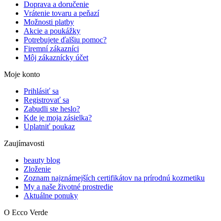
Doprava a doručenie
Vrátenie tovaru a peňazí
Možnosti platby
Akcie a poukážky
Potrebujete ďalšiu pomoc?
Firemní zákazníci
Môj zákaznícky účet
Moje konto
Prihlásiť sa
Registrovať sa
Zabudli ste heslo?
Kde je moja zásielka?
Uplatniť poukaz
Zaujímavosti
beauty blog
Zloženie
Zoznam najznámejších certifikátov na prírodnú kozmetiku
My a naše životné prostredie
Aktuálne ponuky
O Ecco Verde