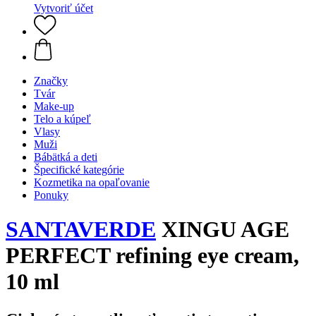
Vytvoriť účet
Značky
Tvár
Make-up
Telo a kúpeľ
Vlasy
Muži
Bábätká a deti
Špecifické kategórie
Kozmetika na opaľovanie
Ponuky
SANTAVERDE
XINGU AGE
PERFECT refining eye cream,
10 ml