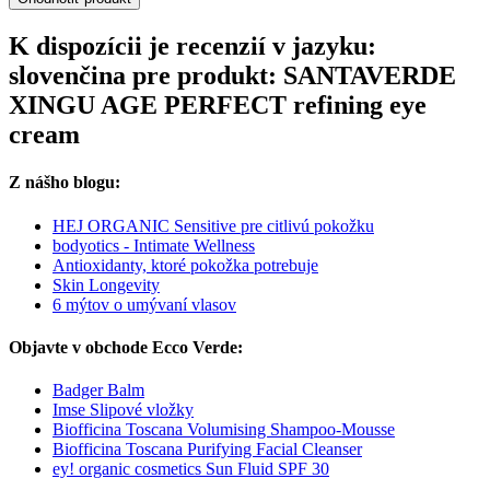
K dispozícii je recenzií v jazyku:
slovenčina pre produkt: SANTAVERDE
XINGU AGE PERFECT refining eye
cream
Z nášho blogu:
HEJ ORGANIC Sensitive pre citlivú pokožku
bodyotics - Intimate Wellness
Antioxidanty, ktoré pokožka potrebuje
Skin Longevity
6 mýtov o umývaní vlasov
Objavte v obchode Ecco Verde:
Badger Balm
Imse Slipové vložky
Biofficina Toscana Volumising Shampoo-Mousse
Biofficina Toscana Purifying Facial Cleanser
ey! organic cosmetics Sun Fluid SPF 30