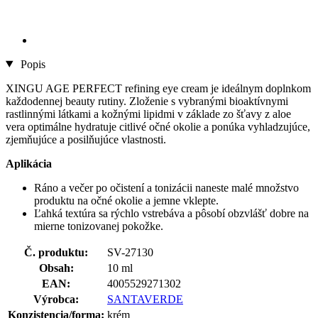
Popis
XINGU AGE PERFECT refining eye cream je ideálnym doplnkom
každodennej beauty rutiny. Zloženie s vybranými bioaktívnymi
rastlinnými látkami a kožnými lipidmi v základe zo šťavy z aloe
vera optimálne hydratuje citlivé očné okolie a ponúka vyhladzujúce,
zjemňujúce a posilňujúce vlastnosti.
Aplikácia
Ráno a večer po očistení a tonizácii naneste malé množstvo
produktu na očné okolie a jemne vklepte.
Ľahká textúra sa rýchlo vstrebáva a pôsobí obzvlášť dobre na
mierne tonizovanej pokožke.
Č. produktu:
SV-27130
Obsah:
10 ml
EAN:
4005529271302
Výrobca:
SANTAVERDE
Konzistencia/forma:
krém