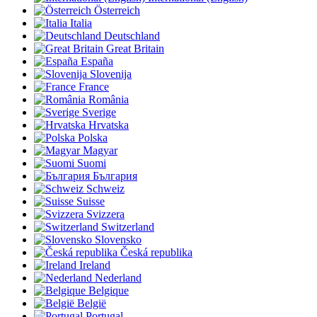
Österreich
Italia
Deutschland
Great Britain
España
Slovenija
France
România
Sverige
Hrvatska
Polska
Magyar
Suomi
България
Schweiz
Suisse
Svizzera
Switzerland
Slovensko
Česká republika
Ireland
Nederland
Belgique
België
Portugal