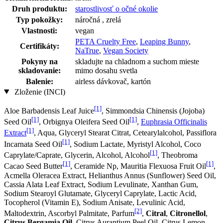
Druh produktu:
starostlivosť o očné okolie
Typ pokožky:
náročná , zrelá
Vlastnosti:
vegan
PETA Cruelty Free
,
Leaping Bunny
,
Certifikáty:
NaTrue
,
Vegan Society
Pokyny na
skladujte na chladnom a suchom mieste
skladovanie:
mimo dosahu svetla
Balenie:
airless dávkovač, kartón
Zloženie (INCI)
[1]
Aloe Barbadensis Leaf Juice
, Simmondsia Chinensis (Jojoba)
[1]
[1]
Seed Oil
, Orbignya Oleifera Seed Oil
,
Euphrasia Officinalis
[1]
Extract
, Aqua, Glyceryl Stearat Citrat, Cetearylalcohol, Passiflora
[1]
Incarnata Seed Oil
, Sodium Lactate, Myristyl Alcohol, Coco
[1]
Caprylate/Caprate, Glycerin, Alcohol, Alcohol
, Theobroma
[1]
[1]
Cacao Seed Butter
, Ceramide Np, Mauritia Flexuosa Fruit Oil
,
Acmella Oleracea Extract, Helianthus Annus (Sunflower) Seed Oil,
Cassia Alata Leaf Extract, Sodium Levulinate, Xanthan Gum,
Sodium Stearoyl Glutamate, Glyceryl Caprylate, Lactic Acid,
Tocopherol (Vitamin E), Sodium Anisate, Levulinic Acid,
[2]
Maltodextrin, Ascorbyl Palmitate, Parfum
,
Citral
,
Citronellol
,
Citrus Bergamia Oil
, Citrus Aurantium Peel Oil, Citrus Lemon