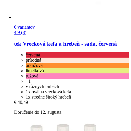
6 variantov
4.9 (8)
tek
Vrecková kefa a hrebeň -​ sada, červená
červená
prírodná
oranžová
limetková
ružová
+1
v rôznych farbách
1x oválna vrecková kefa
1x stredne široký hrebeň
€ 40,49
Doručenie do 12. augusta