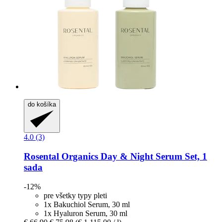
do košíka
4.0 (3)
Rosental Organics
Day & Night Serum Set, 1
sada
-12%
pre všetky typy pleti
1x Bakuchiol Serum, 30 ml
1x Hyaluron Serum, 30 ml