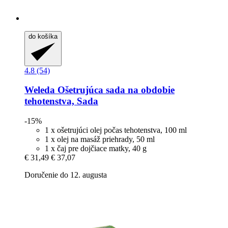
do košíka
4.8 (54)
Weleda
Ošetrujúca sada na obdobie
tehotenstva, Sada
-15%
1 x ošetrujúci olej počas tehotenstva, 100 ml
1 x olej na masáž priehrady, 50 ml
1 x čaj pre dojčiace matky, 40 g
€ 31,49
€ 37,07
Doručenie do 12. augusta