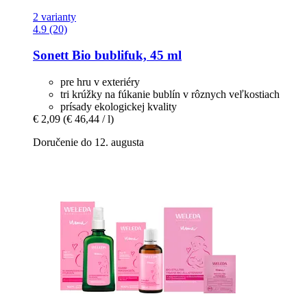
2 varianty
4.9 (20)
Sonett
Bio bublifuk, 45 ml
pre hru v exteriéry
tri krúžky na fúkanie bublín v rôznych veľkostiach
prísady ekologickej kvality
€ 2,09
(€ 46,44 / l)
Doručenie do 12. augusta