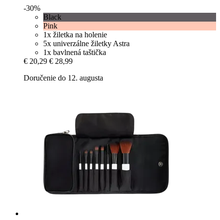
-30%
Black
Pink
1x žiletka na holenie
5x univerzálne žiletky Astra
1x bavlnená taštička
€ 20,29
€ 28,99
Doručenie do 12. augusta