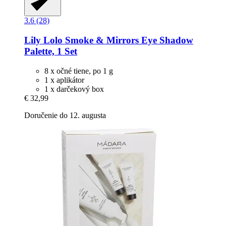
3.6 (28)
Lily Lolo
Smoke & Mirrors Eye Shadow
Palette, 1 Set
8 x očné tiene, po 1 g
1 x aplikátor
1 x darčekový box
€ 32,99
Doručenie do 12. augusta