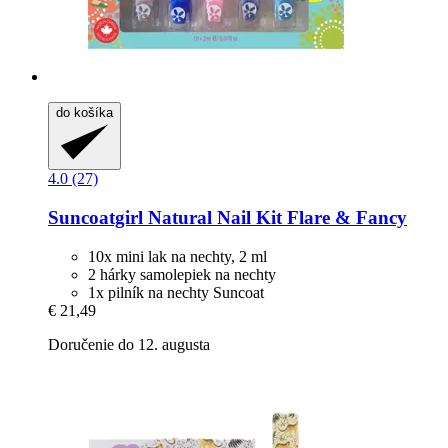
do košíka
4.0 (27)
Suncoatgirl
Natural Nail Kit Flare & Fancy
10x mini lak na nechty, 2 ml
2 hárky samolepiek na nechty
1x pilník na nechty Suncoat
€ 21,49
Doručenie do 12. augusta