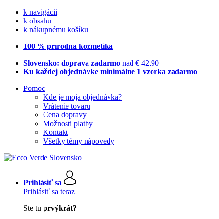
k navigácii
k obsahu
k nákupnému košíku
100 % prírodná kozmetika
Slovensko: doprava zadarmo
nad € 42,90
Ku každej objednávke minimálne 1 vzorka zadarmo
Pomoc
Kde je moja objednávka?
Vrátenie tovaru
Cena dopravy
Možnosti platby
Kontakt
Všetky témy nápovedy
Prihlásiť sa
Prihlásiť sa teraz
Ste tu
prvýkrát?